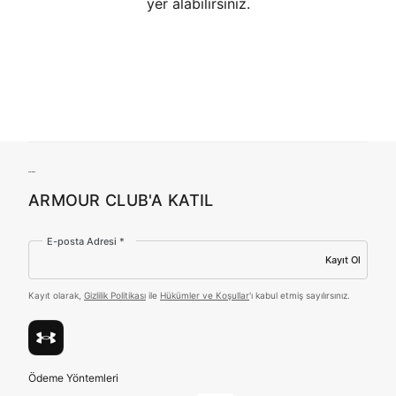
yer alabilirsiniz.
Birleşik Krallık
Türkiye
Tümünü Gör
ARMOUR CLUB'A KATIL
E-posta Adresi *
Kayıt Ol
Kayıt olarak,
Gizlilik Politikası
ile
Hükümler ve Koşullar
'ı kabul etmiş sayılırsınız.
Ödeme Yöntemleri