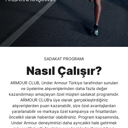
Daha hızlı ödeme.
Hızlı sipariş takibi.
SADAKAT PROGRAMI
Kolay iade ve değişim.
Nasıl Çalışır?
Giriş Yap
Kayıt Ol
ARMOUR CLUB, Under Armour Türkiye tarafından sunulan
ve üyelerine alışverişlerinden daha fazla değer
kazandırmayı amaçlayan özel müşteri sadakat programıdır.
E-posta
ARMOUR CLUB’a üye olarak gerçekleştirdiğiniz
alışverişlerden puan kazanabilir, size özel avantajlardan
yararlanabilir ve markaya özel kampanya ve fırsatlardan
öncelikli olarak haberdar olabilirsiniz. Program kapsamında,
Şifre
Under Armour deneyiminizi daha ayrıcalıklı hale getirmek
göster