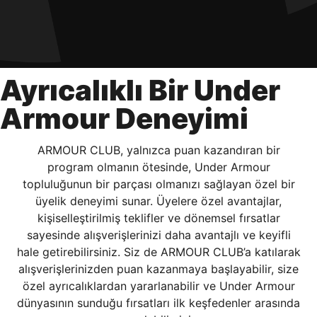
verilerimin kişiselleştirilmiş reklamcılık faaliyeti
amacıyla işlenmesini kabul ediyorum.
Kimlik, iletişim ve müşteri işlem verilerimin alınan
internet sitesi altyapı hizmetlerinin sunucularının yurt
dışında bulunması sebebiyle yurt dışında mukim
Ayrıcalıklı Bir Under
Amazon Inc. ve Google LLC. ile paylaşılmasını kabul
ediyorum.
Armour Deneyimi
Üye Ol
ARMOUR CLUB, yalnızca puan kazandıran bir
program olmanın ötesinde, Under Armour
topluluğunun bir parçası olmanızı sağlayan özel bir
üyelik deneyimi sunar. Üyelere özel avantajlar,
DOĞRU UNDER
kişiselleştirilmiş teklifler ve dönemsel fırsatlar
sayesinde alışverişlerinizi daha avantajlı ve keyifli
ARMOUR SİTESİNDE
hale getirebilirsiniz. Siz de ARMOUR CLUB’a katılarak
MİSİNİZ?
alışverişlerinizden puan kazanmaya başlayabilir, size
özel ayrıcalıklardan yararlanabilir ve Under Armour
dünyasının sunduğu fırsatları ilk keşfedenler arasında
Hangi bölgede alışveriş yapmak istersin?