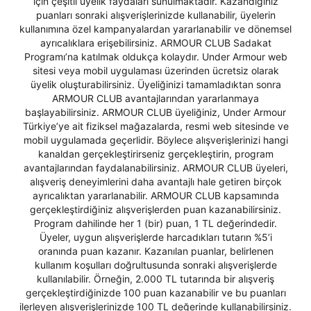
için çeşitli üyelik faydaları sunulmaktadır. Kazandığınız
puanları sonraki alışverişlerinizde kullanabilir, üyelerin
kullanımına özel kampanyalardan yararlanabilir ve dönemsel
Şifremi Unuttum
Beni Hatırla
ayrıcalıklara erişebilirsiniz. ARMOUR CLUB Sadakat
Programı’na katılmak oldukça kolaydır. Under Armour web
Giriş Yap
sitesi veya mobil uygulaması üzerinden ücretsiz olarak
üyelik oluşturabilirsiniz. Üyeliğinizi tamamladıktan sonra
Ad*
ARMOUR CLUB avantajlarından yararlanmaya
başlayabilirsiniz. ARMOUR CLUB üyeliğiniz, Under Armour
Türkiye’ye ait fiziksel mağazalarda, resmi web sitesinde ve
mobil uygulamada geçerlidir. Böylece alışverişlerinizi hangi
Soyad*
kanaldan gerçekleştirirseniz gerçekleştirin, program
avantajlarından faydalanabilirsiniz. ARMOUR CLUB üyeleri,
alışveriş deneyimlerini daha avantajlı hale getiren birçok
ayrıcalıktan yararlanabilir. ARMOUR CLUB kapsamında
Telefon Numarası*
gerçekleştirdiğiniz alışverişlerden puan kazanabilirsiniz.
Program dahilinde her 1 (bir) puan, 1 TL değerindedir.
Üyeler, uygun alışverişlerde harcadıkları tutarın %5’i
oranında puan kazanır. Kazanılan puanlar, belirlenen
E-posta Adresi*
kullanım koşulları doğrultusunda sonraki alışverişlerde
kullanılabilir. Örneğin, 2.000 TL tutarında bir alışveriş
gerçekleştirdiğinizde 100 puan kazanabilir ve bu puanları
ilerleyen alışverişlerinizde 100 TL değerinde kullanabilirsiniz.