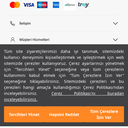
İletişim
Telefon Desteği
444 02 00
Müşteri Hizmetleri
Pazartesi - Cuma 09:00 - 18:00
E-posta
Sipariş Sorgulama
Tüm site ziyaretçilerimizi daha iyi tanımak, sitemizdeki
bilgi@underarmour.com
Hakkımızda
kullanıcı deneyimini kişiselleştirmek ve iyileştirmek için web
Bize Ulaşın
sitemizde çerezler kullanıyoruz. Çerez ayarlarınızı yönetmek
Teslimat Bilgileri
Ticari Bilgiler
için “Tercihleri Yönet” seçeneğine veya tüm çerezlerin
İşlem Rehberi
UA Sosyal Medya
Hükümler ve Koşullar
kullanımını kabul etmek için “Tüm Çerezlere İzin Ver”
İade ve Değişimler
Gizlilik Politikası
seçeneğine tıklayabilirsiniz. Sitemizdeki çerezleri ve bu
Instagram
Sıkça Sorulan Sorular
çerezleri hangi amaçla kullandığımızı Çerez Politikası’ndan
Çerez Politikası
Popüler Kategoriler
Facebook
Beden Rehberi
inceleyebilirsiniz.
Çerez Politikası'nı buradan
Kariyer
Twitter
Site Haritası
inceleyebilirsiniz.
Erkek Basketbol Ayakkabısı
ETBİS
YouTube
Mağazalar
Çocuk Basketbol Ayakkabısı
Tüm Çerezlere
Armour Club
Erkek Eşofman
Tercihleri Yönet
Hepsini Reddet
Mobil Uygulamamızı Keşfet!
Detayları Gör
İzin Ver
Kadın Spor Sütyeni
Kadın Tayt