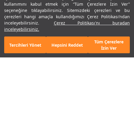
kullanımını kabul etmek için “Tüm Çerezlere İzin Ver”
seçeneğine tıklayabilirsiniz. Sitemizdeki çerezleri ve bu
çerezleri hangi amaçla kullandığımızı Çerez Politikası’ndan
inceleyebilirsiniz.
Çerez Politikası'nı buradan
inceleyebilirsiniz.
Tüm Çerezlere
Tercihleri Yönet
Hepsini Reddet
Mobil Uygulamamızı Keşfet!
Detayları Gör
İzin Ver
ARMOUR CLUB'A KATIL
E-posta Adresi *