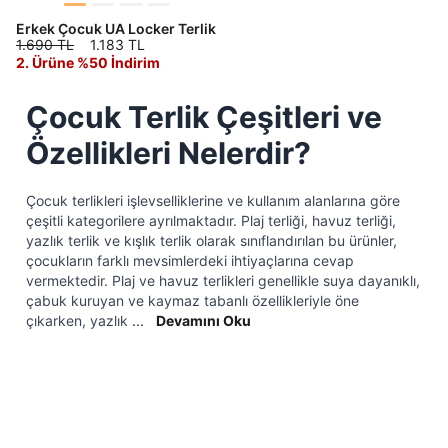
Kimlik, iletişim ve müşteri işlem verilerimin alınan
Erkek Çocuk UA Locker Terlik
internet sitesi altyapı hizmetlerinin sunucularının yurt
1.690 TL
1.183 TL
dışında bulunması sebebiyle yurt dışında mukim
2. Ürüne %50 İndirim
Amazon Inc. ve Google LLC. ile paylaşılmasını kabul
ediyorum.
Çocuk Terlik Çeşitleri ve
Üye Ol
DOĞRU UNDER
Özellikleri Nelerdir?
ARMOUR SİTESİNDE
Çocuk terlikleri işlevselliklerine ve kullanım alanlarına göre
MİSİNİZ?
çeşitli kategorilere ayrılmaktadır. Plaj terliği, havuz terliği,
yazlık terlik ve kışlık terlik olarak sınıflandırılan bu ürünler,
çocukların farklı mevsimlerdeki ihtiyaçlarına cevap
Hangi bölgede alışveriş yapmak istersin?
vermektedir. Plaj ve havuz terlikleri genellikle suya dayanıklı,
çabuk kuruyan ve kaymaz tabanlı özellikleriyle öne
çıkarken, yazlık
...
Devamını Oku
Birleşik Krallık
Türkiye