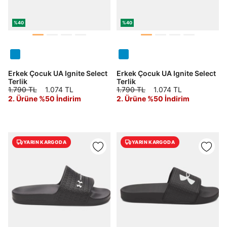
Şifremi Unuttum
Beni Hatırla
%40
%40
Giriş Yap
Ad*
Erkek Çocuk UA Ignite Select
Erkek Çocuk UA Ignite Select
Terlik
Terlik
Soyad*
1.790 TL
1.074 TL
1.790 TL
1.074 TL
2. Ürüne %50 İndirim
2. Ürüne %50 İndirim
Telefon Numarası*
YARIN KARGODA
YARIN KARGODA
E-posta Adresi*
Şifre*
göster