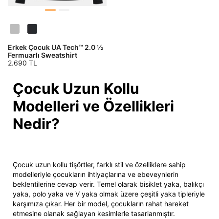
DOĞRU UNDER
Erkek Çocuk UA Tech™ 2.0 ½
Fermuarlı Sweatshirt
2.690 TL
ARMOUR SİTESİNDE
MİSİNİZ?
Çocuk Uzun Kollu
Modelleri ve Özellikleri
Hangi bölgede alışveriş yapmak istersin?
Nedir?
Çocuk uzun kollu tişörtler, farklı stil ve özelliklere sahip
modelleriyle çocukların ihtiyaçlarına ve ebeveynlerin
beklentilerine cevap verir. Temel olarak bisiklet yaka, balıkçı
Birleşik Krallık
Türkiye
yaka, polo yaka ve V yaka olmak üzere çeşitli yaka tipleriyle
karşımıza çıkar. Her bir model, çocukların rahat hareket
etmesine olanak sağlayan kesimlerle tasarlanmıştır.
Tümünü Gör