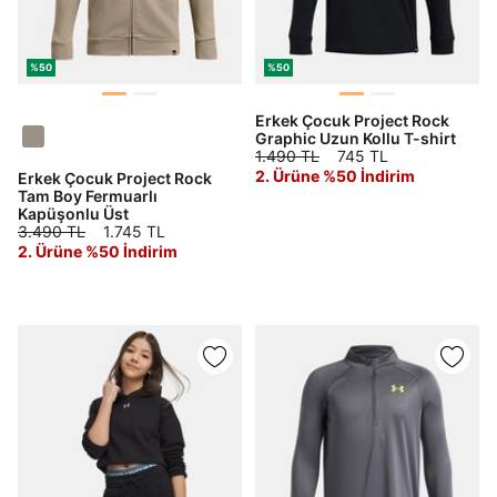
Şifre
göster
%50
%50
Erkek Çocuk Project Rock
Şifremi Unuttum
Beni Hatırla
Graphic Uzun Kollu T-shirt
1.490 TL
745 TL
2. Ürüne %50 İndirim
Erkek Çocuk Project Rock
Giriş Yap
Tam Boy Fermuarlı
Ad*
Kapüşonlu Üst
3.490 TL
1.745 TL
2. Ürüne %50 İndirim
Soyad*
Telefon Numarası*
E-posta Adresi*