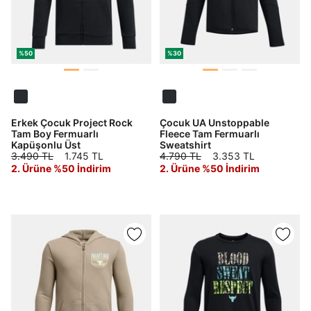
%50
%30
Erkek Çocuk Project Rock
Çocuk UA Unstoppable
Tam Boy Fermuarlı
Fleece Tam Fermuarlı
Kapüşonlu Üst
Sweatshirt
3.490 TL
1.745 TL
4.790 TL
3.353 TL
2. Ürüne %50 İndirim
2. Ürüne %50 İndirim
Daha hızlı ödeme.
Hızlı sipariş takibi.
Kolay iade ve değişim.
Giriş Yap
Kayıt Ol
E-posta