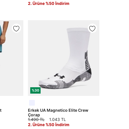
2. Ürüne %50 İndirim
%30
t
Erkek UA Magnetico Elite Crew
Çorap
1.490 TL
1.043 TL
2. Ürüne %50 İndirim