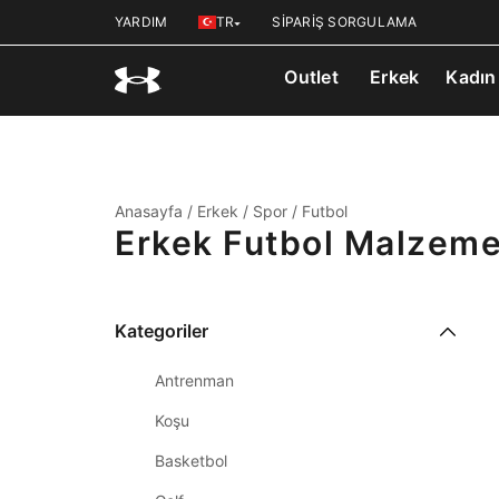
YARDIM
TR
SİPARİŞ SORGULAMA
Outlet
Erkek
Kadın
Anasayfa
/
Erkek
/
Spor
/
Futbol
Erkek Futbol Malzeme
Kategoriler
Antrenman
Koşu
Basketbol