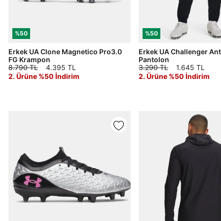
%50
%50
Erkek UA Clone Magnetico Pro3.0
Erkek UA Challenger An
FG Krampon
Pantolon
8.790 TL
4.395 TL
3.290 TL
1.645 TL
2. Ürüne %50 İndirim
2. Ürüne %50 İndirim