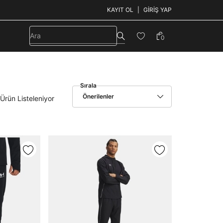
KAYIT OL
GIRIŞ YAP
0
Sırala
Önerilenler
Ürün Listeleniyor