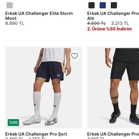
Erkek UA Challenger Elite Storm
Erkek UA Challenger Pr
Mont
Altı
8.990 TL
4.590 TL
3.213 TL
2. Ürüne %50 İndirim
Parola Yenileme
Parola yenileme isteği için e-posta adresinizi giriniz.
E-posta adresi
Parolayı Yenile
%30
Giriş Sayfasına Dön
Erkek UA Challenger Pro Şort
Erkek UA Challenger Pro
Zaten hesabın var mı? Giriş yap
2.490 TL
1.743 TL
3.190 TL