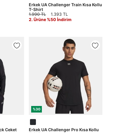
Erkek UA Challenger Train Kısa Kollu
T-Shirt
1.990 TL
1.393 TL
2. Ürüne %50 İndirim
%30
ck Ceket
Erkek UA Challenger Pro Kısa Kollu