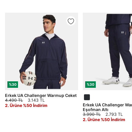
Çağrı Merkezi / Arama
Kişisel verilerimin Doğuş Perakende Satış Giyim ve
Aksesuar Ticaret A.Ş. bünyesinde yer alan
markalara ait ürünlerin bana özel pazarlanması ve
Doğuş Grubu şirketlerinde bulunan pazarlama
verilerimin kişiselleştirilmiş reklamcılık faaliyeti
amacıyla işlenmesini kabul ediyorum.
Kimlik, iletişim ve müşteri işlem verilerimin alınan
internet sitesi altyapı hizmetlerinin sunucularının yurt
dışında bulunması sebebiyle yurt dışında mukim
Amazon Inc. ve Google LLC. ile paylaşılmasını kabul
ediyorum.
Üye Ol
%30
%30
Erkek UA Challenger Warmup Ceket
4.490 TL
3.143 TL
Erkek UA Challenger W
2. Ürüne %50 İndirim
Eşofman Altı
3.990 TL
2.793 TL
2. Ürüne %50 İndirim