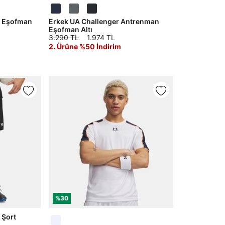
o Eşofman
Erkek UA Challenger Antrenman
Eşofman Altı
3.290 TL
1.974 TL
2. Ürüne %50 İndirim
%30
 Şort