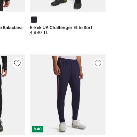
e Balaclava
Erkek UA Challenger Elite Şort
4.990 TL
%40