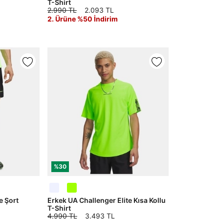
T-Shirt
2.990 TL
2.093 TL
2. Ürüne %50 İndirim
%30
e Şort
Erkek UA Challenger Elite Kısa Kollu
T-Shirt
4.990 TL
3.493 TL