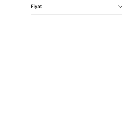
Bere Eldiven Takım (3)
Fiyat
Eldiven (2)
500 TL - 1000 TL (4)
1000 TL ÜZERİ ÜRÜNLER (1)