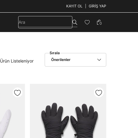
KAYIT OL
GIRIŞ YAP
0
Sırala
Önerilenler
Ürün Listeleniyor