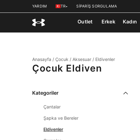
YARDIM
TR
SİPARİŞ SORGULAMA
Outlet
Erkek
Kadın
Anasayfa
/
Çocuk
/
Aksesuar
/
Eldivenler
Çocuk Eldiven
Kategoriler
Çantalar
Şapka ve Bereler
Eldivenler