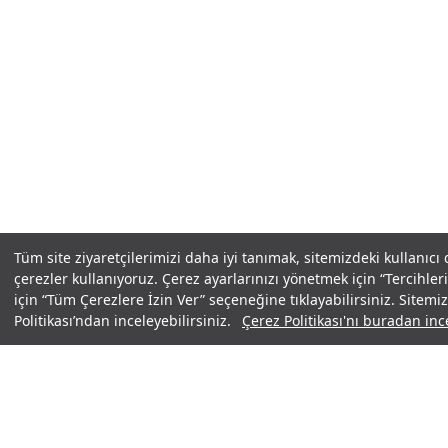
Tüm site ziyaretçilerimizi daha iyi tanımak, sitemizdeki kullanıcı
çerezler kullanıyoruz. Çerez ayarlarınızı yönetmek için “Tercihl
için “Tüm Çerezlere İzin Ver” seçeneğine tıklayabilirsiniz. Sitem
Politikası’ndan inceleyebilirsiniz.
Çerez Politikası'nı buradan ince