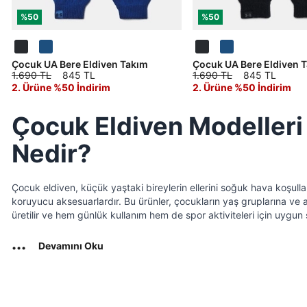
Şifremi Unuttum
E-posta
%50
%50
Sipariş Numaranız *
Bilgilerinizi güncellemek için lütfen telefonunuza SMS ile
Bilgilerinizi güncellemek için lütfen telefonunuza SMS ile
Kapat
Kapat
gelen kodu girerek telefon numaranızı doğrulayın.
gelen kodu girerek telefon numaranızı doğrulayın.
Giriş Yap
Çocuk UA Bere Eldiven Takım
Çocuk UA Bere Eldiven 
Şifre
Kayıt Ol
Under Armour'da yeni misiniz?
Birleşik Krallık
Türkiye
1.690 TL
845 TL
1.690 TL
845 TL
Sorgula
göster
2. Ürüne %50 İndirim
2. Ürüne %50 İndirim
Üye Olmadan Devam Et
GÖNDER
GÖNDER
Çocuk Eldiven Modelleri 
Tümünü Gör
Şifremi Unuttum
Beni Hatırla
Nedir?
Giriş Yap
Ad*
Soyad*
Çocuk eldiven, küçük yaştaki bireylerin ellerini soğuk hava koşul
koruyucu aksesuarlardır. Bu ürünler, çocukların yaş gruplarına ve ak
üretilir ve hem günlük kullanım hem de spor aktiviteleri için uygun
Telefon Numarası*
...
Devamını Oku
E-posta Adresi*