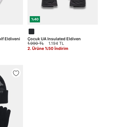
%40
lf Eldiveni
Çocuk UA Insulated Eldiven
1.990 TL
1.194 TL
2. Ürüne %50 İndirim