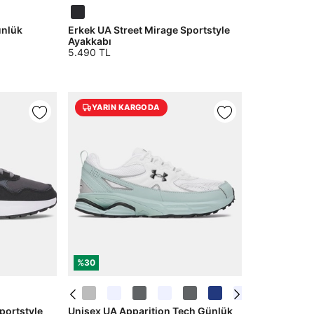
ünlük
Erkek UA Street Mirage Sportstyle
Ayakkabı
5.490 TL
YARIN KARGODA
%30
portstyle
Unisex UA Apparition Tech Günlük