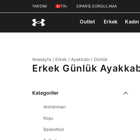
YARDIM
TR
SİPARİŞ SORGULAMA
Outlet
Erkek
Kadın
Anasayfa
/
Erkek
/
Ayakkabı
/
Günlük
Erkek Günlük Ayakkab
Kategoriler
Antrenman
Koşu
Basketbol