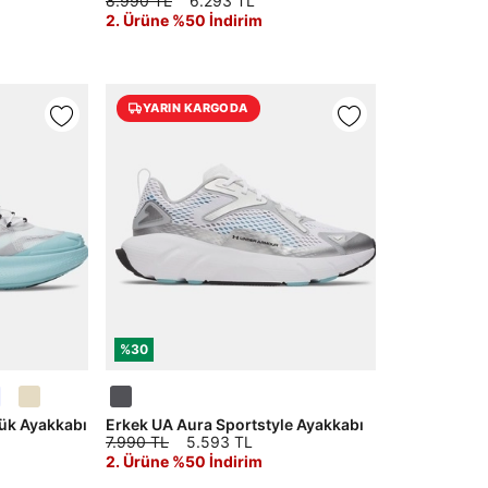
8.990 TL
6.293 TL
2. Ürüne %50 İndirim
YARIN KARGODA
%30
ük Ayakkabı
Erkek UA Aura Sportstyle Ayakkabı
7.990 TL
5.593 TL
2. Ürüne %50 İndirim