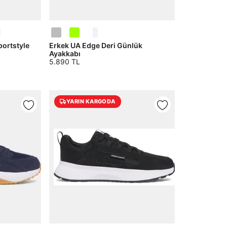
ortstyle
Erkek UA Edge Deri Günlük
Ayakkabı
5.890 TL
YARIN KARGODA