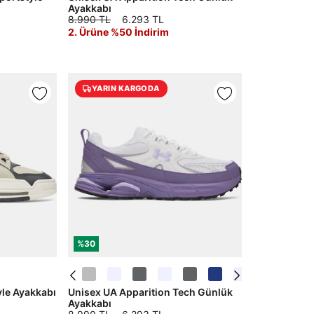
Ayakkabı
8.990 TL
6.293 TL
2. Ürüne %50 İndirim
YARIN KARGODA
%30
yle Ayakkabı
Unisex UA Apparition Tech Günlük
Ayakkabı