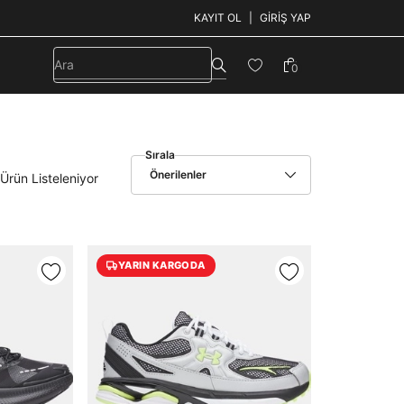
KAYIT OL
GIRIŞ YAP
0
Sırala
Önerilenler
Ürün Listeleniyor
YARIN KARGODA