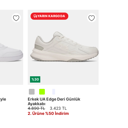
YARIN KARGODA
%30
yle
Erkek UA Edge Deri Günlük
Ayakkabı
4.890 TL
3.423 TL
2. Ürüne %50 İndirim