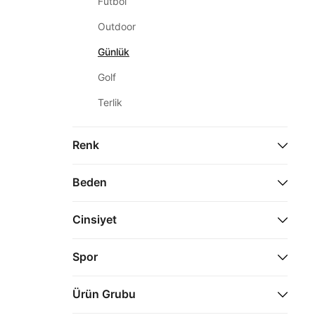
Futbol
Outdoor
Günlük
Golf
Terlik
Renk
Beden
35.5 (3)
Cinsiyet
36 (20)
Unisex (84)
Spor
38 (49)
Erkek (80)
Günlük (164)
39 (39)
Ürün Grubu
40 (56)