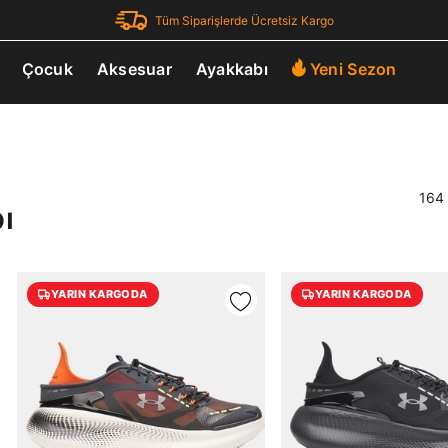
Tüm Siparişlerde Ücretsiz Kargo
Çocuk
Aksesuar
Ayakkabı
Yeni Sezon
164 
ı
YARIN KARGODA
YARIN KARGODA