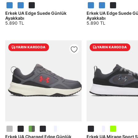
Erkek UA Edge Suede Günlük
Erkek UA Edge Suede G
Ayakkabı
Ayakkabı
5.890 TL
5.890 TL
Parola Yenileme
YARIN KARGODA
YARIN KARGODA
Parola yenileme isteği için e-posta adresinizi giriniz.
E-posta adresi
Parolayı Yenile
Giriş Sayfasına Dön
Zaten hesabın var mı? Giriş yap
Erkek UA Charged Edge Günlük
Erkek UA Mirage Sport S