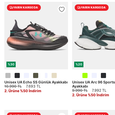
Çağrı Merkezi / Arama
YARIN KARGODA
YARIN KARGODA
Kişisel verilerimin Doğuş Perakende Satış Giyim ve
Aksesuar Ticaret A.Ş. bünyesinde yer alan
markalara ait ürünlerin bana özel pazarlanması ve
Doğuş Grubu şirketlerinde bulunan pazarlama
verilerimin kişiselleştirilmiş reklamcılık faaliyeti
amacıyla işlenmesini kabul ediyorum.
Kimlik, iletişim ve müşteri işlem verilerimin alınan
internet sitesi altyapı hizmetlerinin sunucularının yurt
dışında bulunması sebebiyle yurt dışında mukim
Amazon Inc. ve Google LLC. ile paylaşılmasını kabul
ediyorum.
%30
%20
Üye Ol
Unisex UA Echo SS Günlük Ayakkabı
Unisex UA Arc 96 Sports
10.990 TL
7.693 TL
Ayakkabı
9.990 TL
7.992 TL
2. Ürüne %50 İndirim
2. Ürüne %50 İndirim