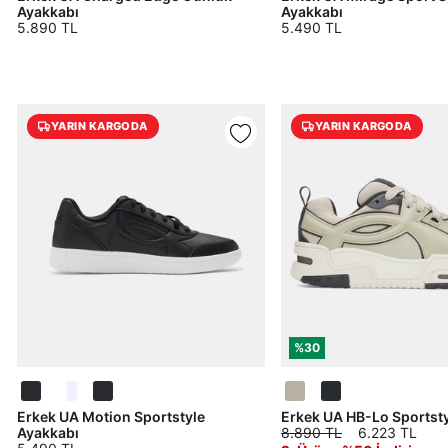
Ayakkabı
Ayakkabı
5.890 TL
5.490 TL
YARIN KARGODA
YARIN KARGODA
Giriş Yap
%30
Daha hızlı ödeme.
Hızlı sipariş takibi.
E-posta Adresi *
DOĞRU UNDER ARMOUR
SİTESİNDE MİSİNİZ?
Kolay iade ve değişim.
Siparişinizin durumu hakkında bilgi alabilmek için
Erkek UA Motion Sportstyle
Erkek UA HB-Lo Sportst
Term Of Use
ipsum
sn
sn
aşağıdaki bilgileri giriniz.
Ayakkabı
8.890 TL
6.223 TL
Şifre *