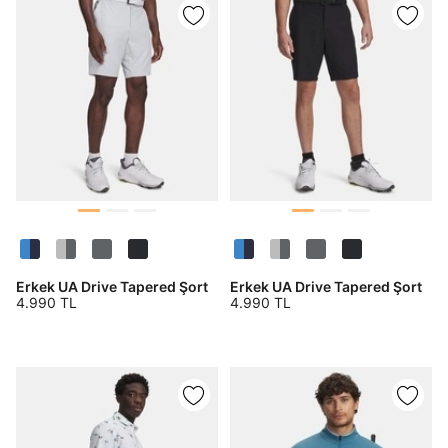
DOĞRU UNDER
ARMOUR SİTESİNDE
MİSİNİZ?
Hangi bölgede alışveriş yapmak istersin?
Erkek UA Drive Tapered Şort
Erkek UA Drive Tapered Şort
4.990 TL
4.990 TL
Birleşik Krallık
Türkiye
Tümünü Gör