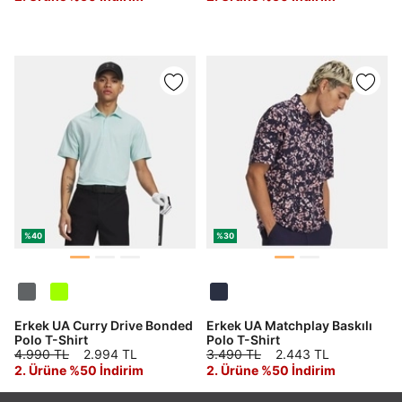
%40
%30
Erkek UA Curry Drive Bonded
Erkek UA Matchplay Baskılı
Polo T-Shirt
Polo T-Shirt
4.990 TL
2.994 TL
3.490 TL
2.443 TL
2. Ürüne %50 İndirim
2. Ürüne %50 İndirim