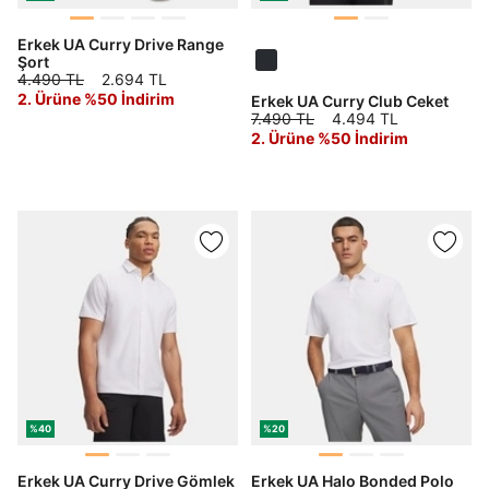
Erkek UA Curry Drive Range
Şort
4.490 TL
2.694 TL
2. Ürüne %50 İndirim
Erkek UA Curry Club Ceket
7.490 TL
4.494 TL
2. Ürüne %50 İndirim
%40
%20
Erkek UA Curry Drive Gömlek
Erkek UA Halo Bonded Polo