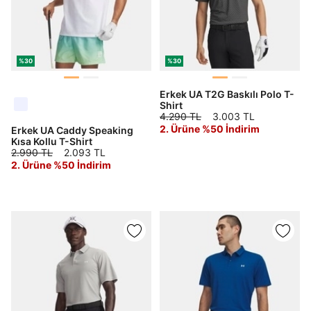
%30
%30
Erkek UA T2G Baskılı Polo T-
Shirt
4.290 TL
3.003 TL
2. Ürüne %50 İndirim
Erkek UA Caddy Speaking
Kısa Kollu T-Shirt
2.990 TL
2.093 TL
2. Ürüne %50 İndirim