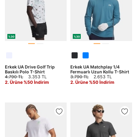
%30
%30
Erkek UA Drive Golf Trip
Erkek UA Matchplay 1/4
Baskılı Polo T-Shirt
Fermuarlı Uzun Kollu T-Shirt
4.790 TL
3.353 TL
3.790 TL
2.653 TL
2. Ürüne %50 İndirim
2. Ürüne %50 İndirim