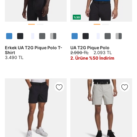
%30
Erkek UA T2G Pique Polo T-
UA T2G Pique Polo
Shirt
2.990 TL
2.093 TL
3.490 TL
2. Ürüne %50 İndirim