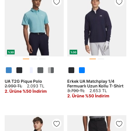
amacıyla işlenmesini kabul ediyorum.
Kimlik, iletişim ve müşteri işlem verilerimin alınan
internet sitesi altyapı hizmetlerinin sunucularının yurt
dışında bulunması sebebiyle yurt dışında mukim
Amazon Inc. ve Google LLC. ile paylaşılmasını kabul
ediyorum.
Üye Ol
%30
%30
UA T2G Pique Polo
Erkek UA Matchplay 1/4
2.990 TL
2.093 TL
Fermuarlı Uzun Kollu T-Shirt
3.790 TL
2.653 TL
2. Ürüne %50 İndirim
2. Ürüne %50 İndirim