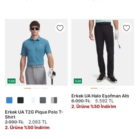
Şifremi Unuttum
Beni Hatırla
Giriş Yap
Ad*
Soyad*
%30
%20
Telefon Numarası*
Erkek UA Halo Eşofman Altı
6.990 TL
5.592 TL
2. Ürüne %50 İndirim
E-posta Adresi*
Erkek UA T2G Pique Polo T-
Shirt
2.990 TL
2.093 TL
2. Ürüne %50 İndirim
Şifre*
göster