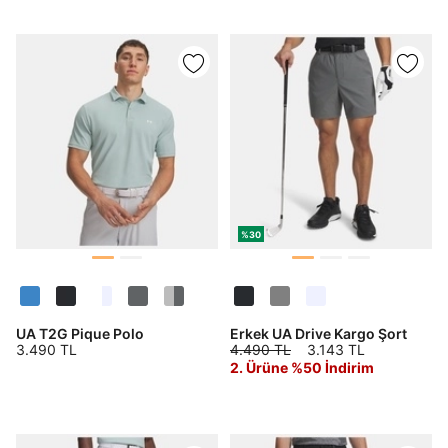
%30
UA T2G Pique Polo
Erkek UA Drive Kargo Şort
3.490 TL
4.490 TL
3.143 TL
2. Ürüne %50 İndirim