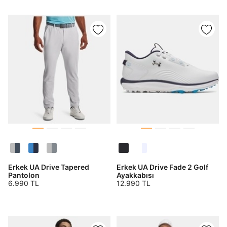
En az 8 karakter
Bir küçük harf karakter
Bir rakam
Bir büyük harf
En az 1 özel karakter
Aşağıdakileri okudum ve kabul ediyorum:
Kişisel verileriniz
Aydınlatma Metni
,
Hüküm ve Koşullar
uyarınca işlenecektir. Kişisel verilerimin Doğuş
Perakende Satış Giyim ve Aksesuar Ticaret A.Ş.
tarafından ticari elektronik ileti gönderilmesi amacıyla
işlenmesini kabul ediyorum.
Sms
E-mail
Erkek UA Drive Tapered
Erkek UA Drive Fade 2 Golf
Çağrı Merkezi / Arama
Pantolon
Ayakkabısı
6.990 TL
12.990 TL
Kişisel verilerimin Doğuş Perakende Satış Giyim ve
Aksesuar Ticaret A.Ş. bünyesinde yer alan
markalara ait ürünlerin bana özel pazarlanması ve
Doğuş Grubu şirketlerinde bulunan pazarlama
verilerimin kişiselleştirilmiş reklamcılık faaliyeti