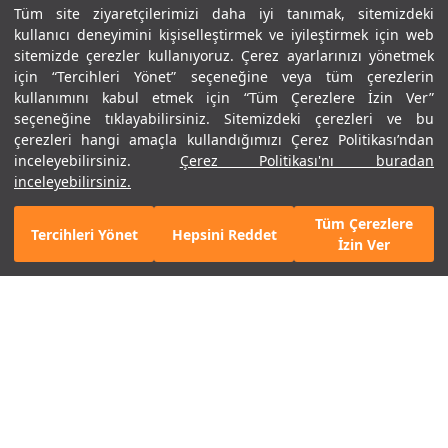
Tüm site ziyaretçilerimizi daha iyi tanımak, sitemizdeki
kullanıcı deneyimini kişiselleştirmek ve iyileştirmek için web
sitemizde çerezler kullanıyoruz. Çerez ayarlarınızı yönetmek
için “Tercihleri Yönet” seçeneğine veya tüm çerezlerin
kullanımını kabul etmek için “Tüm Çerezlere İzin Ver”
seçeneğine tıklayabilirsiniz. Sitemizdeki çerezleri ve bu
çerezleri hangi amaçla kullandığımızı Çerez Politikası’ndan
inceleyebilirsiniz.
Çerez Politikası'nı buradan
inceleyebilirsiniz.
Tüm Çerezlere
Tercihleri Yönet
Hepsini Reddet
%40
Mobil Uygulamamızı Keşfet!
Hemen İndir
İzin Ver
Erkek UA Matchplay Polo T-
Erkek UA Curry Drive Bonded
Shirt
Polo T-Shirt
3.490 TL
4.990 TL
2.994 TL
2. Ürüne %50 İndirim