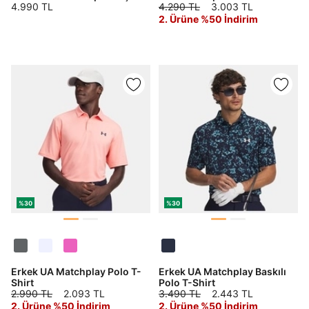
4.990 TL
4.290 TL
3.003 TL
2. Ürüne %50 İndirim
%30
%30
Erkek UA Matchplay Polo T-
Erkek UA Matchplay Baskılı
Shirt
Polo T-Shirt
2.990 TL
2.093 TL
3.490 TL
2.443 TL
2. Ürüne %50 İndirim
2. Ürüne %50 İndirim