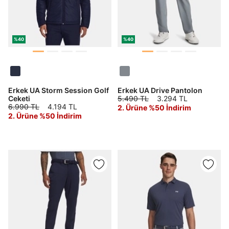
%40
%40
Erkek UA Storm Session Golf
Erkek UA Drive Pantolon
Ceketi
5.490 TL
3.294 TL
6.990 TL
4.194 TL
2. Ürüne %50 İndirim
2. Ürüne %50 İndirim