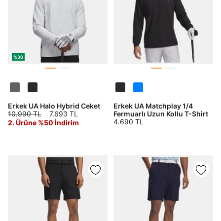
%30
Erkek UA Halo Hybrid Ceket
Erkek UA Matchplay 1/4
10.990 TL
7.693 TL
Fermuarlı Uzun Kollu T-Shirt
4.690 TL
2. Ürüne %50 İndirim