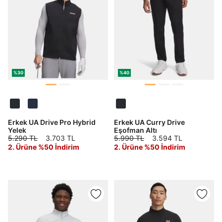
%30
%40
Erkek UA Drive Pro Hybrid
Erkek UA Curry Drive
Yelek
Eşofman Altı
5.290 TL
3.703 TL
5.990 TL
3.594 TL
2. Ürüne %50 İndirim
2. Ürüne %50 İndirim