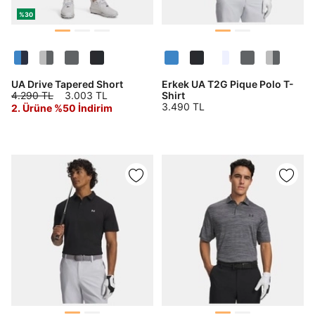
%30
UA Drive Tapered Short
Erkek UA T2G Pique Polo T-
4.290 TL
3.003 TL
Shirt
3.490 TL
2. Ürüne %50 İndirim