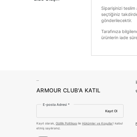
Siparişinizi tesli
seçtiğiniz takdir
gönderilecektir.
Tarafınıza bilgile
ürünlerin iade sür
ARMOUR CLUB'A KATIL
E-posta Adresi *
Kayıt Ol
Kayıt olarak,
Gizlilik Politikası
ile
Hükümler ve Koşullar
'ı kabul
etmiş sayılırsınız.