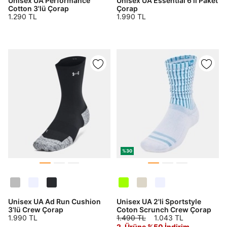
Unisex UA Performance
Unisex UA Essential 6'lı Paket
Cotton 3'lü Çorap
Çorap
1.290 TL
1.990 TL
%30
Unisex UA Ad Run Cushion
Unisex UA 2'li Sportstyle
3'lü Crew Çorap
Coton Scrunch Crew Çorap
1.990 TL
1.490 TL
1.043 TL
2. Ürüne %50 İndirim