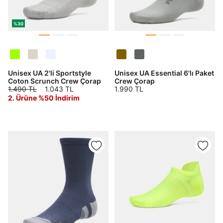
%30
Unisex UA 2'li Sportstyle
Unisex UA Essential 6'lı Paket
Coton Scrunch Crew Çorap
Crew Çorap
1.490 TL
1.043 TL
1.990 TL
2. Ürüne %50 İndirim