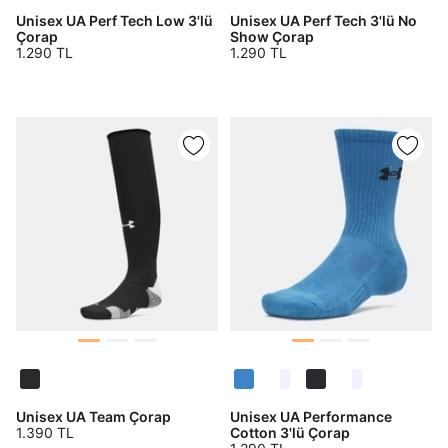
Unisex UA Perf Tech Low 3'lü
Unisex UA Perf Tech 3'lü No
Çorap
Show Çorap
1.290 TL
1.290 TL
Daha hızlı ödeme.
Hızlı sipariş takibi.
Kolay iade ve değişim.
Giriş Yap
Kayıt Ol
E-posta
Şifre
göster
Unisex UA Team Çorap
Unisex UA Performance
1.390 TL
Cotton 3'lü Çorap