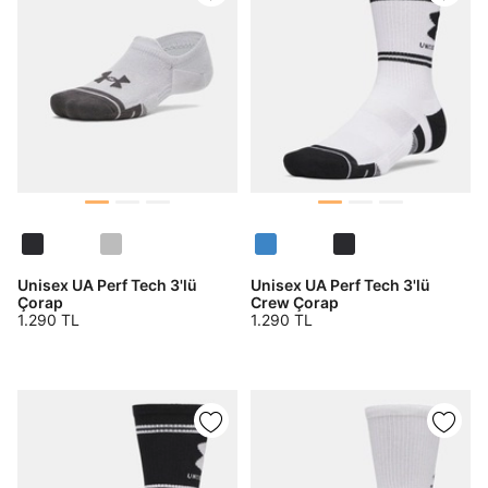
Kimlik, iletişim ve müşteri işlem verilerimin alınan
internet sitesi altyapı hizmetlerinin sunucularının yurt
dışında bulunması sebebiyle yurt dışında mukim
Amazon Inc. ve Google LLC. ile paylaşılmasını kabul
ediyorum.
Üye Ol
Unisex UA Perf Tech 3'lü
Unisex UA Perf Tech 3'lü
Çorap
Crew Çorap
1.290 TL
1.290 TL