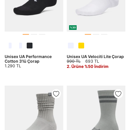
DOĞRU UNDER
ARMOUR SİTESİNDE
%30
MİSİNİZ?
Hangi bölgede alışveriş yapmak istersin?
Unisex UA Performance
Unisex UA Velociti Lite Çorap
Cotton 3'lü Çorap
990 TL
693 TL
1.290 TL
2. Ürüne %50 İndirim
Birleşik Krallık
Türkiye
Tümünü Gör