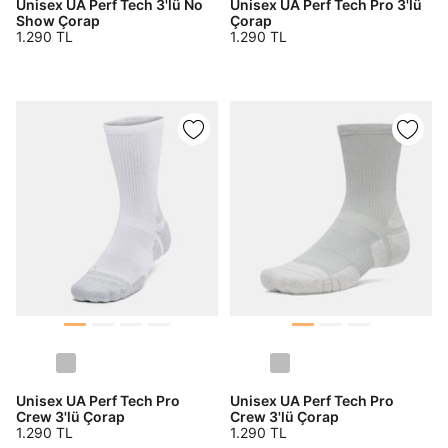
Unisex UA Perf Tech 3'lü No
Unisex UA Perf Tech Pro 3'lü
Show Çorap
Çorap
1.290 TL
1.290 TL
Siparişinizin durumu hakkında bilgi alabilmek için
Term Of Use
ipsum
sn
sn
aşağıdaki bilgileri giriniz.
E-posta Adresi *
SMS Onay Kodu
SMS Onay Kodu
Sipariş Numaranız *
Bilgilerinizi güncellemek için lütfen telefonunuza SMS
Bilgilerinizi güncellemek için lütfen telefonunuza SMS
Kapat
Kapat
ile gelen kodu girerek telefon numaranızı doğrulayın.
ile gelen kodu girerek telefon numaranızı doğrulayın.
Sorgula
GÖNDER
GÖNDER
Unisex UA Perf Tech Pro
Unisex UA Perf Tech Pro
Crew 3'lü Çorap
Crew 3'lü Çorap
1.290 TL
1.290 TL