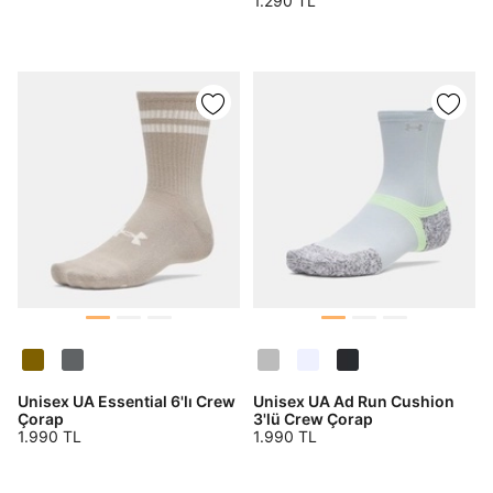
1.290 TL
Şifremi Unuttum
Beni Hatırla
Giriş Yap
Ad*
Soyad*
Telefon Numarası*
E-posta Adresi*
Unisex UA Essential 6'lı Crew
Unisex UA Ad Run Cushion
Çorap
3'lü Crew Çorap
1.990 TL
1.990 TL
Şifre*
göster