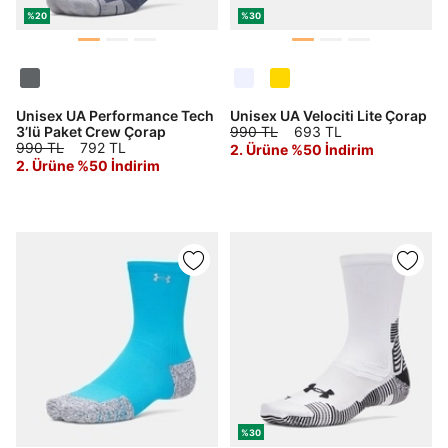
%20
%30
Unisex UA Performance Tech
Unisex UA Velociti Lite Çorap
3’lü Paket Crew Çorap
990 TL
693 TL
990 TL
792 TL
2. Ürüne %50 İndirim
2. Ürüne %50 İndirim
%30