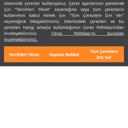
sitemizde çerezler kullanıyoruz. Çerez ayarlarınızı yönetmek
için “Tercihleri Yönet” seçeneğine veya tüm çerezlerin
kullanımını kabul etmek için “Tüm Çerezlere İzin Ver”
seçeneğine tıklayabilirsiniz. Sitemizdeki çerezleri ve bu
çerezleri hangi amaçla kullandığımızı Çerez Politikası’ndan
inceleyebilirsiniz.
Çerez Politikası'nı buradan
inceleyebilirsiniz.
Tüm Çerezlere
%30
Tercihleri Yönet
Hepsini Reddet
Mobil Uygulamamızı Keşfet!
Hemen İndir
İzin Ver
Unisex UA Essential 6'lı Paket
Unisex UA Essential 6'lı Paket
Crew Çorap
Low Cut Çorap
1.490 TL
1.043 TL
1.990 TL
2. Ürüne %50 İndirim