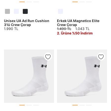
Unisex UA Ad Run Cushion
Erkek UA Magnetico Elite
3'lü Crew Çorap
Crew Çorap
1.990 TL
1.490 TL
1.043 TL
2. Ürüne %50 İndirim