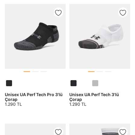
En az 8 karakter
Bir küçük harf karakter
Bir rakam
Bir büyük harf
En az 1 özel karakter
Aşağıdakileri okudum ve kabul ediyorum:
Kişisel verileriniz
Aydınlatma Metni
,
Hüküm ve Koşullar
uyarınca işlenecektir. Kişisel verilerimin Doğuş
Perakende Satış Giyim ve Aksesuar Ticaret A.Ş.
tarafından ticari elektronik ileti gönderilmesi amacıyla
işlenmesini kabul ediyorum.
Sms
E-mail
Unisex UA Perf Tech Pro 3'lü
Unisex UA Perf Tech 3'lü
Çorap
Çorap
Çağrı Merkezi / Arama
1.290 TL
1.290 TL
Kişisel verilerimin Doğuş Perakende Satış Giyim ve
Aksesuar Ticaret A.Ş. bünyesinde yer alan
markalara ait ürünlerin bana özel pazarlanması ve
Doğuş Grubu şirketlerinde bulunan pazarlama
verilerimin kişiselleştirilmiş reklamcılık faaliyeti
amacıyla işlenmesini kabul ediyorum.