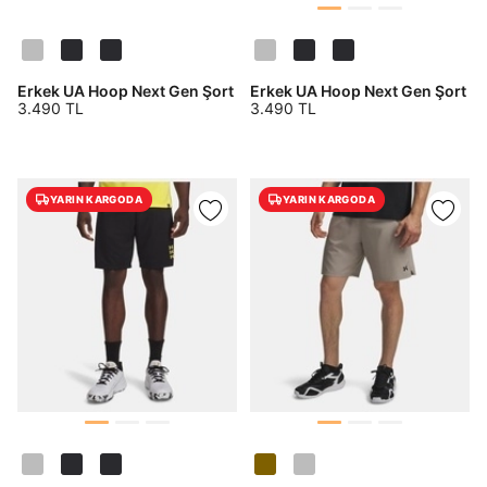
Erkek UA Hoop Next Gen Şort
Erkek UA Hoop Next Gen Şort
3.490 TL
3.490 TL
YARIN KARGODA
YARIN KARGODA
Siparişinizin durumu hakkında bilgi alabilmek için
Term Of Use
ipsum
sn
sn
aşağıdaki bilgileri giriniz.
E-posta Adresi *
SMS Onay Kodu
SMS Onay Kodu