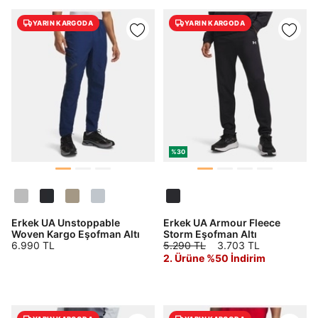
YARIN KARGODA
YARIN KARGODA
%30
Erkek UA Unstoppable
Erkek UA Armour Fleece
Woven Kargo Eşofman Altı
Storm Eşofman Altı
6.990 TL
5.290 TL
3.703 TL
2. Ürüne %50 İndirim