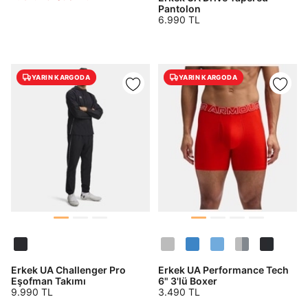
Giriş Yap
Pantolon
6.990 TL
Ad*
YARIN KARGODA
YARIN KARGODA
Soyad*
Telefon Numarası*
E-posta Adresi*
Şifre*
göster
Erkek UA Challenger Pro
Erkek UA Performance Tech
Eşofman Takımı
6" 3'lü Boxer
9.990 TL
3.490 TL
En az 8 karakter
Bir küçük harf karakter