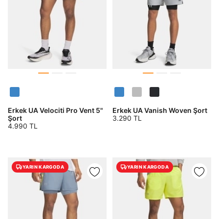
Erkek UA Velociti Pro Vent 5"
Erkek UA Vanish Woven Şort
Şort
3.290 TL
DOĞRU UNDER
4.990 TL
ARMOUR SİTESİNDE
MİSİNİZ?
YARIN KARGODA
YARIN KARGODA
Hangi bölgede alışveriş yapmak istersin?