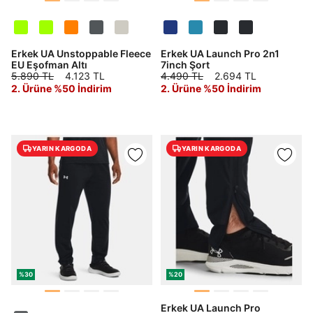
Erkek UA Unstoppable Fleece
Erkek UA Launch Pro 2n1
EU Eşofman Altı
7inch Şort
5.890 TL
4.123 TL
4.490 TL
2.694 TL
2. Ürüne %50 İndirim
2. Ürüne %50 İndirim
YARIN KARGODA
YARIN KARGODA
%30
%20
Erkek UA Launch Pro