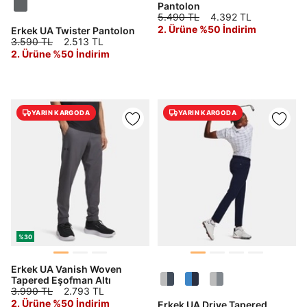
Pantolon
5.490 TL
4.392 TL
2. Ürüne %50 İndirim
Erkek UA Twister Pantolon
3.590 TL
2.513 TL
2. Ürüne %50 İndirim
Daha hızlı ödeme.
Hızlı sipariş takibi.
Kolay iade ve değişim.
YARIN KARGODA
YARIN KARGODA
Giriş Yap
Kayıt Ol
E-posta
Şifre
göster
%30
Erkek UA Vanish Woven
Şifremi Unuttum
Beni Hatırla
Tapered Eşofman Altı
3.990 TL
2.793 TL
2. Ürüne %50 İndirim
Erkek UA Drive Tapered