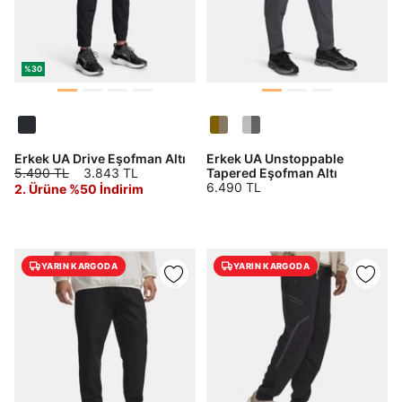
%30
Erkek UA Drive Eşofman Altı
Erkek UA Unstoppable
5.490 TL
3.843 TL
Tapered Eşofman Altı
6.490 TL
2. Ürüne %50 İndirim
YARIN KARGODA
YARIN KARGODA