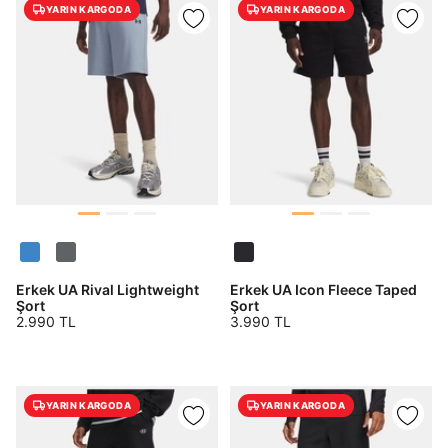
dışında bulunması sebebiyle yurt dışında mukim
YARIN KARGODA
YARIN KARGODA
Amazon Inc. ve Google LLC. ile paylaşılmasını kabul
ediyorum.
Üye Ol
Erkek UA Rival Lightweight
Erkek UA Icon Fleece Taped
Şort
Şort
2.990 TL
3.990 TL
YARIN KARGODA
YARIN KARGODA