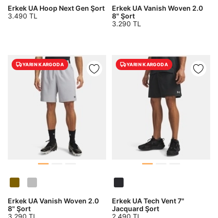
Erkek UA Hoop Next Gen Şort
Erkek UA Vanish Woven 2.0
Sipariş Numaranız *
Bilgilerinizi güncellemek için lütfen telefonunuza SMS
Bilgilerinizi güncellemek için lütfen telefonunuza SMS
3.490 TL
8" Şort
Kapat
Kapat
ile gelen kodu girerek telefon numaranızı doğrulayın.
ile gelen kodu girerek telefon numaranızı doğrulayın.
3.290 TL
Sorgula
YARIN KARGODA
YARIN KARGODA
GÖNDER
GÖNDER
Erkek UA Vanish Woven 2.0
Erkek UA Tech Vent 7"
8" Şort
Jacquard Şort
3.290 TL
2.490 TL