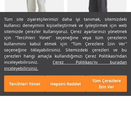
Tüm site ziyaretçilerimizi daha iyi tanımak, sitemizdeki
kullanıcı deneyimini kişiselleştirmek ve iyileştirmek için web
sitemizde çerezler kullanıyoruz. Çerez ayarlarınızı yönetmek
için “Tercihleri Yönet” seçeneğine veya tüm çerezlerin
kullanımını kabul etmek için “Tüm Çerezlere İzin Ver”
seçeneğine tıklayabilirsiniz. Sitemizdeki çerezleri ve bu
çerezleri hangi amaçla kullandığımızı Çerez Politikası’ndan
inceleyebilirsiniz.
Çerez Politikası'nı buradan
Erkek UA Unstoppable Fleece
Erkek UA Unstoppable Fleece
inceleyebilirsiniz.
Eşofman Altı
Eşofman Altı
6.690 TL
6.690 TL
Tüm Çerezlere
Tercihleri Yönet
Hepsini Reddet
Mobil Uygulamamızı Keşfet!
Detayları Gör
İzin Ver
YARIN KARGODA
YARIN KARGODA