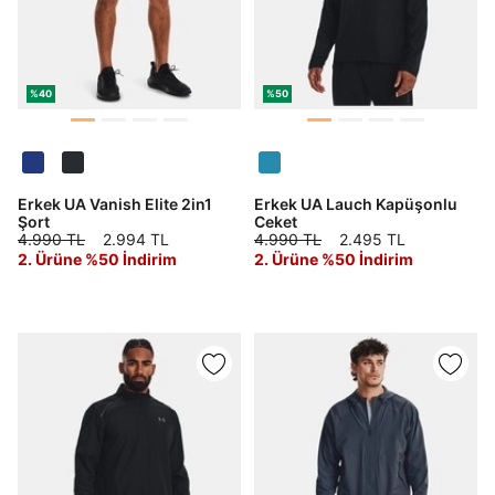
%40
%50
Erkek UA Vanish Elite 2in1
Erkek UA Lauch Kapüşonlu
Şort
Ceket
4.990 TL
2.994 TL
4.990 TL
2.495 TL
2. Ürüne %50 İndirim
2. Ürüne %50 İndirim