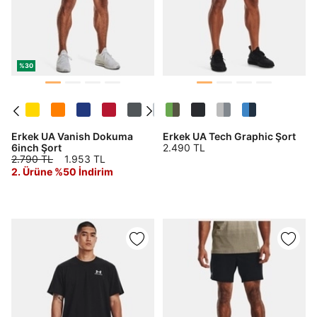
%30
Erkek UA Vanish Dokuma
Erkek UA Tech Graphic Şort
6inch Şort
2.490 TL
2.790 TL
1.953 TL
2. Ürüne %50 İndirim