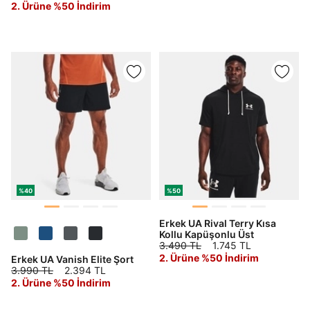
2. Ürüne %50 İndirim
%40
%50
Erkek UA Rival Terry Kısa
Kollu Kapüşonlu Üst
3.490 TL
1.745 TL
2. Ürüne %50 İndirim
Erkek UA Vanish Elite Şort
3.990 TL
2.394 TL
DOĞRU UNDER
2. Ürüne %50 İndirim
ARMOUR SİTESİNDE