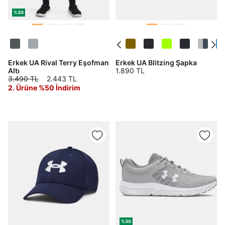
%30
Erkek UA Rival Terry Eşofman
Erkek UA Blitzing Şapka
Altı
1.890 TL
3.490 TL
2.443 TL
2. Ürüne %50 İndirim
%30