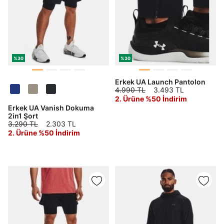
%30
%30
Erkek UA Launch Pantolon
4.990 TL
3.493 TL
2. Ürüne %50 İndirim
Erkek UA Vanish Dokuma
2in1 Şort
3.290 TL
2.303 TL
2. Ürüne %50 İndirim