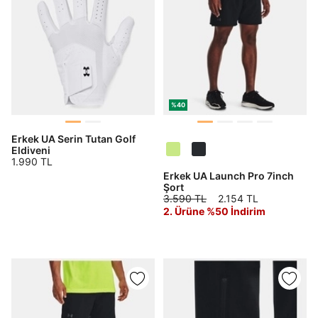
%40
Erkek UA Serin Tutan Golf
Eldiveni
1.990 TL
Erkek UA Launch Pro 7inch
Şort
3.590 TL
2.154 TL
2. Ürüne %50 İndirim