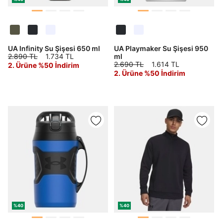
UA Infinity Su Şişesi 650 ml
UA Playmaker Su Şişesi 950
2.890 TL
1.734 TL
ml
2.690 TL
1.614 TL
2. Ürüne %50 İndirim
2. Ürüne %50 İndirim
%40
%40