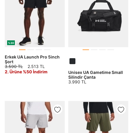
%30
Erkek UA Launch Pro 5inch
Şort
3.590 TL
2.513 TL
2. Ürüne %50 İndirim
Unisex UA Gametime Small
Silindir Çanta
3.990 TL