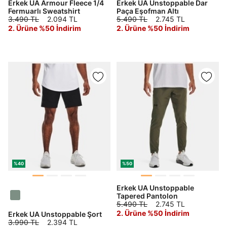
Erkek UA Armour Fleece 1/4
Erkek UA Unstoppable Dar
Fermuarlı Sweatshirt
Paça Eşofman Altı
3.490 TL
2.094 TL
5.490 TL
2.745 TL
2. Ürüne %50 İndirim
2. Ürüne %50 İndirim
%40
%50
Erkek UA Unstoppable
Tapered Pantolon
5.490 TL
2.745 TL
2. Ürüne %50 İndirim
Erkek UA Unstoppable Şort
3.990 TL
2.394 TL