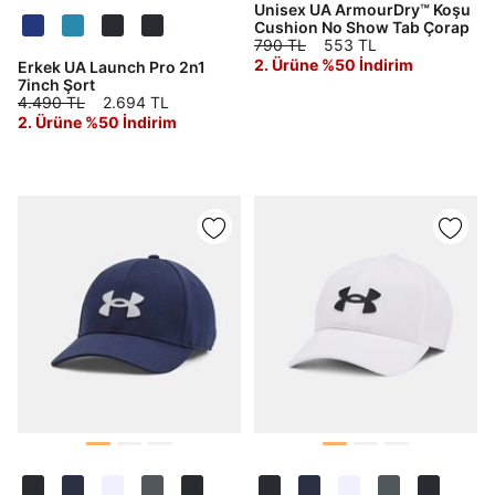
Unisex UA ArmourDry™ Koşu
Cushion No Show Tab Çorap
790 TL
553 TL
2. Ürüne %50 İndirim
Erkek UA Launch Pro 2n1
7inch Şort
4.490 TL
2.694 TL
2. Ürüne %50 İndirim
Daha hızlı ödeme.
Hızlı sipariş takibi.
Kolay iade ve değişim.
Giriş Yap
Kayıt Ol
E-posta
Şifre
göster
Şifremi Unuttum
Beni Hatırla