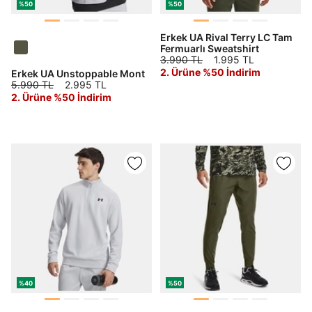
%50
%50
Erkek UA Rival Terry LC Tam
Fermuarlı Sweatshirt
3.990 TL
1.995 TL
2. Ürüne %50 İndirim
Erkek UA Unstoppable Mont
5.990 TL
2.995 TL
2. Ürüne %50 İndirim
%40
%50