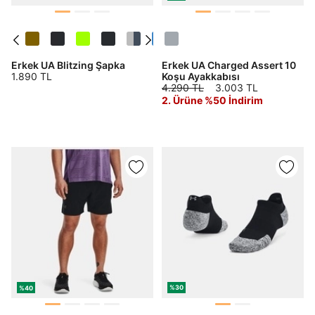
Erkek UA Blitzing Şapka
Erkek UA Charged Assert 10
1.890 TL
Koşu Ayakkabısı
4.290 TL
3.003 TL
2. Ürüne %50 İndirim
%30
%40