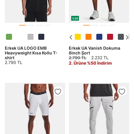
%20
Erkek UA LOGO EMB
Erkek UA Vanish Dokuma
Heavyweight Kısa Kollu T-
6inch Şort
shirt
2.790 TL
2.232 TL
2.790 TL
2. Ürüne %50 İndirim