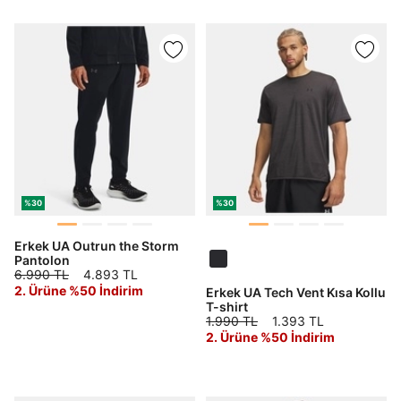
Kimlik, iletişim ve müşteri işlem verilerimin alınan
internet sitesi altyapı hizmetlerinin sunucularının yurt
dışında bulunması sebebiyle yurt dışında mukim
Amazon Inc. ve Google LLC. ile paylaşılmasını kabul
ediyorum.
Üye Ol
%30
%30
Erkek UA Outrun the Storm
Pantolon
6.990 TL
4.893 TL
2. Ürüne %50 İndirim
Erkek UA Tech Vent Kısa Kollu
T-shirt
1.990 TL
1.393 TL
2. Ürüne %50 İndirim