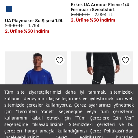
Erkek UA Armour Fleece 1/4
Fermuarlı Sweatshirt
3.490 TL
2.094 TL
2. Ürüne %50 İndirim
UA Playmaker Su Şişesi 1.9L
2.990 TL
1.794 TL
2. Ürüne %50 İndirim
Tüm site ziyaretçilerimizi daha iyi tanımak, sitemizdeki
kullanıcı deneyimini kişiselleştirmek ve iyileştirmek için web
sitemizde çerezler kullanıyoruz. Çerez ayarlarınızı yönetmek
için “Tercihleri Yönet” seçeneğine veya tüm çerezlerin
%30
%50
kullanımını kabul etmek için “Tüm Çerezlere İzin Ver”
seçeneğine tıklayabilirsiniz. Sitemizdeki çerezleri ve bu
Erkek UA AF Storm Pantolon
çerezleri hangi amaçla kullandığımızı Çerez Politikası’ndan
3.990 TL
1.995 TL
inceleyebilirsiniz.
Çerez Politikası'nı buradan