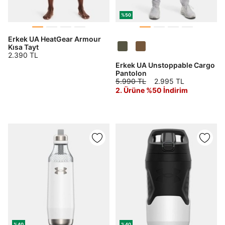
%50
Erkek UA HeatGear Armour
Kısa Tayt
2.390 TL
Erkek UA Unstoppable Cargo
Pantolon
5.990 TL
2.995 TL
2. Ürüne %50 İndirim
%40
%40