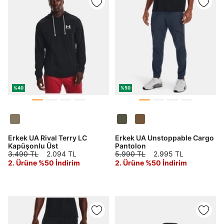
%40
%50
Erkek UA Rival Terry LC
Erkek UA Unstoppable Cargo
Kapüşonlu Üst
Pantolon
3.490 TL
2.094 TL
5.990 TL
2.995 TL
2. Ürüne %50 İndirim
2. Ürüne %50 İndirim