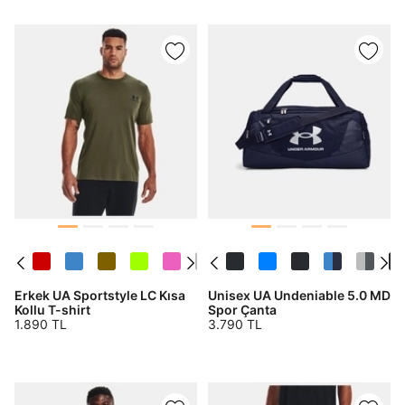
MİSİNİZ?
Hangi bölgede alışveriş yapmak istersin?
Birleşik Krallık
Türkiye
Tümünü Gör
Erkek UA Sportstyle LC Kısa
Unisex UA Undeniable 5.0 MD
Kollu T-shirt
Spor Çanta
1.890 TL
3.790 TL