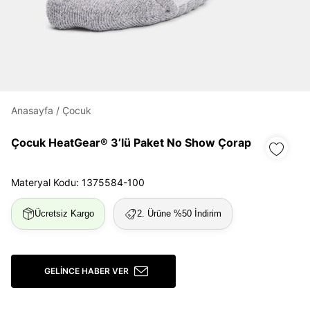
Daha hızlı ödeme.
Hızlı sipariş takibi.
Kolay iade ve değişim.
Anasayfa
/
Çocuk
Giriş Yap
Kayıt Ol
Çocuk HeatGear® 3’lü Paket No Show Çorap
E-posta
Materyal Kodu: 1375584-100
Ücretsiz Kargo
2. Ürüne %50 İndirim
Şifre
göster
GELINCE HABER VER
Şifremi Unuttum
Beni Hatırla