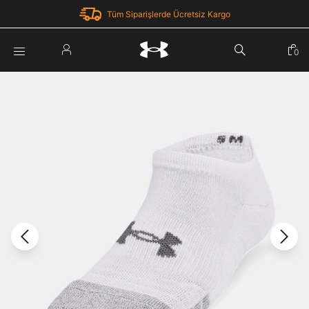
Tüm Siparişlerde Ücretsiz Kargo
Parola Yenileme
0
Giriş Yap
Parola yenileme isteği için e-posta adresinizi giriniz.
E-posta adresi
E-posta Adresi *
Şifre *
Parolayı Yenile
göster
Giriş Sayfasına Dön
Şifremi Unuttum
Zaten hesabın var mı? Giriş yap
Giriş Yap
Kayıt Ol
Under Armour'da yeni misiniz?
Üye Olmadan Devam Et