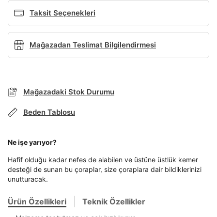
Giriş Yap
Taksit Seçenekleri
Ad*
Mağazadan Teslimat Bilgilendirmesi
Soyad*
Mağazadaki Stok Durumu
Telefon Numarası*
Beden Tablosu
E-posta Adresi*
TAKSİT SEÇENEKLERİ
Ne işe yarıyor?
Mağazada Bul
Hafif olduğu kadar nefes de alabilen ve üstüne üstlük kemer
Banka
Kart
Taksit
Siparişinizin durumu hakkında bilgi alabilmek için
desteği de sunan bu çoraplar, size çoraplara dair bildiklerinizi
Term Of Use
ipsum
Şifre*
sn
sn
BEDEN TABLOSU
aşağıdaki bilgileri giriniz.
unutturacak.
Stok Bildirimi
göster
İşbankası
Maximum
6
E-posta Adresi *
Ürün Özellikleri
Teknik Özellikler
Akbank
Axess
4
SMS Onay Kodu
SMS Onay Kodu
Beden Seçin
Ürün stoklara geldiğinde
mail adresinize
En az 8 karakter
Bir küçük harf karakter
Ziraat Bankası
Ziraat Bankası
4