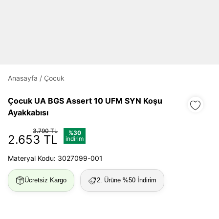
Daha hızlı ödeme.
Hızlı sipariş takibi.
Kolay iade ve değişim.
Anasayfa
/
Çocuk
Giriş Yap
Kayıt Ol
Çocuk UA BGS Assert 10 UFM SYN Koşu
Ayakkabısı
E-posta
3.790 TL
%30
2.653 TL
indirim
Şifre
Materyal Kodu: 3027099-001
göster
Ücretsiz Kargo
2. Ürüne %50 İndirim
Şifremi Unuttum
Beni Hatırla
Giriş Yap