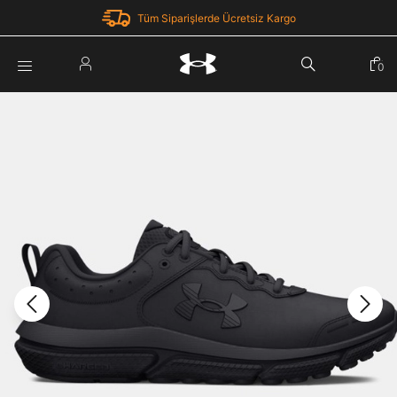
Tüm Siparişlerde Ücretsiz Kargo
Parola Yenileme
0
Giriş Yap
Parola yenileme isteği için e-posta adresinizi giriniz.
E-posta adresi
E-posta Adresi *
Şifre *
Parolayı Yenile
göster
Giriş Sayfasına Dön
Şifremi Unuttum
Zaten hesabın var mı? Giriş yap
Giriş Yap
Kayıt Ol
Under Armour'da yeni misiniz?
Üye Olmadan Devam Et