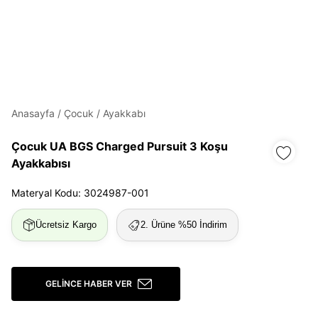
Daha hızlı ödeme.
Hızlı sipariş takibi.
Kolay iade ve değişim.
Anasayfa
/
Çocuk
/
Ayakkabı
Giriş Yap
Kayıt Ol
Çocuk UA BGS Charged Pursuit 3 Koşu
Ayakkabısı
E-posta
Materyal Kodu: 3024987-001
Şifre
Ücretsiz Kargo
2. Ürüne %50 İndirim
göster
Şifremi Unuttum
Beni Hatırla
GELINCE HABER VER
Giriş Yap