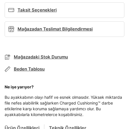
Ad*
Taksit Seçenekleri
Mağazadan Teslimat Bilgilendirmesi
Soyad*
Telefon Numarası*
BEDEN TABLOSU
Mağazadaki Stok Durumu
Beden Tablosu
TAKSİT SEÇENEKLERİ
E-posta Adresi*
Mağazada Bul
Ne işe yarıyor?
Banka
Kart
Taksit
Siparişinizin durumu hakkında bilgi alabilmek için
Bu ayakkabının olayı hafif ve esnek olmasıdır. Yüksek miktarda
Term Of Use
ipsum
sn
sn
aşağıdaki bilgileri giriniz.
Şifre*
file nefes alabilirlik sağlarken Charged Cushioning™ darbe
Stok Bildirimi
İşbankası
Maximum
6
göster
etkilerine karşı koruma sağlamaya yardımcı olur. Bu
E-posta Adresi *
ayakkabılarla kilometrelerce koşabilirsiniz.
Akbank
Axess
4
SMS Onay Kodu
SMS Onay Kodu
Beden Seçin
Ürün stoklara geldiğinde
mail adresinize
En az 8 karakter
Bir küçük harf karakter
Ziraat Bankası
Ziraat Bankası
4
Ürün Özellikleri
Teknik Özellikler
bildirim göndereceğiz.
Sipariş Numaranız *
Bilgilerinizi güncellemek için lütfen telefonunuza SMS
Bilgilerinizi güncellemek için lütfen telefonunuza SMS