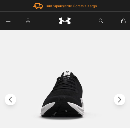
Tüm Siparişlerde Ücretsiz Kargo
Parola Yenileme
0
Giriş Yap
Parola yenileme isteği için e-posta adresinizi giriniz.
E-posta adresi
E-posta Adresi *
Şifre *
Parolayı Yenile
göster
Giriş Sayfasına Dön
Şifremi Unuttum
Zaten hesabın var mı? Giriş yap
Giriş Yap
Kayıt Ol
Under Armour'da yeni misiniz?
Üye Olmadan Devam Et