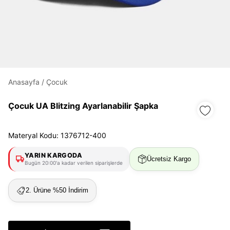
Daha hızlı ödeme.
Hızlı sipariş takibi.
Kolay iade ve değişim.
Anasayfa
/
Çocuk
Giriş Yap
Kayıt Ol
Çocuk UA Blitzing Ayarlanabilir Şapka
E-posta
Materyal Kodu: 1376712-400
YARIN KARGODA
Ücretsiz Kargo
Bugün 20:00'a kadar verilen siparişlerde
Şifre
göster
2. Ürüne %50 İndirim
Şifremi Unuttum
Beni Hatırla