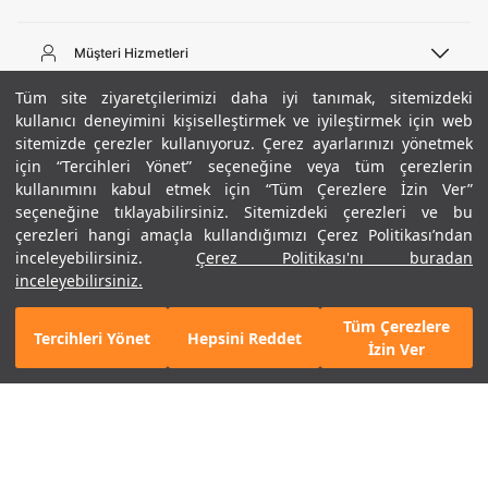
Telefon Desteği
444 02 00
Müşteri Hizmetleri
Pazartesi - Cuma 09:00 - 18:00
E-posta
Sipariş Sorgulama
Tüm site ziyaretçilerimizi daha iyi tanımak, sitemizdeki
bilgi@underarmour.com
Hakkımızda
Bize Ulaşın
kullanıcı deneyimini kişiselleştirmek ve iyileştirmek için web
sitemizde çerezler kullanıyoruz. Çerez ayarlarınızı yönetmek
Teslimat Bilgileri
Ticari Bilgiler
için “Tercihleri Yönet” seçeneğine veya tüm çerezlerin
İşlem Rehberi
UA Sosyal Medya
Hükümler ve Koşullar
kullanımını kabul etmek için “Tüm Çerezlere İzin Ver”
İade ve Değişimler
Gizlilik Politikası
seçeneğine tıklayabilirsiniz. Sitemizdeki çerezleri ve bu
Instagram
Sıkça Sorulan Sorular
Çerez Politikası
çerezleri hangi amaçla kullandığımızı Çerez Politikası’ndan
Popüler Kategoriler
Facebook
Beden Rehberi
inceleyebilirsiniz.
Çerez Politikası'nı buradan
Kariyer
Twitter
Site Haritası
Mavi
Erkek Basketbol Ayakkabısı
inceleyebilirsiniz.
ETBİS
+ 7 Renk
YouTube
Mağazalar
Çocuk Basketbol Ayakkabısı
Tüm Çerezlere
Armour Club
Erkek Eşofman
Tercihleri Yönet
Hepsini Reddet
GELINCE HABER VER
İzin Ver
Kadın Spor Sütyeni
Kadın Tayt
Erkek Tişört
Erkek Koşu Ayakkabısı
©2021 Under Armour, Inc.
Kadın Koşu Ayakkabısı
Gizlilik Politikası
/
Çerez Politikası
/
Hüküm ve Koşullar
Çerezleri Yönet