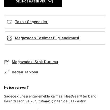
GELINCE HABER VER
Giriş Yap
Ad*
Taksit Seçenekleri
Soyad*
Mağazadan Teslimat Bilgilendirmesi
Telefon Numarası*
Mağazadaki Stok Durumu
E-posta Adresi*
Beden Tablosu
TAKSİT SEÇENEKLERİ
Mağazada Bul
Ne işe yarıyor?
Şifre*
Banka
Kart
Taksit
Siparişinizin durumu hakkında bilgi alabilmek için
Term Of Use
ipsum
sn
sn
BEDEN TABLOSU
aşağıdaki bilgileri giriniz.
göster
Sadece güneşi engellemekle kalmaz, HeatGear® ter bandı
Stok Bildirimi
İşbankası
Maximum
6
başınızı serin ve kuru tutmak için teri de uzaklaştırır.
E-posta Adresi *
Akbank
Axess
4
SMS Onay Kodu
SMS Onay Kodu
En az 8 karakter
Bir küçük harf karakter