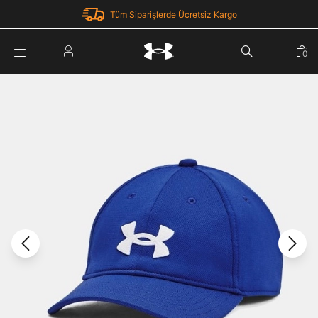
Tüm Siparişlerde Ücretsiz Kargo
Parola Yenileme
0
Giriş Yap
Parola yenileme isteği için e-posta adresinizi giriniz.
E-posta adresi
E-posta Adresi *
Şifre *
Parolayı Yenile
göster
Giriş Sayfasına Dön
Şifremi Unuttum
Zaten hesabın var mı? Giriş yap
Giriş Yap
Kayıt Ol
Under Armour'da yeni misiniz?
Üye Olmadan Devam Et