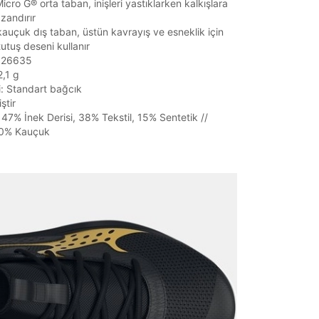
cro G® orta taban, inişleri yastıklarken kalkışlara
azandırır
kauçuk dış taban, üstün kavrayış ve esneklik için
utuş deseni kullanır
3026635
2,1 g
i: Standart bağcık
ştir
: 47% İnek Derisi, 38% Tekstil, 15% Sentetik //
00% Kauçuk
it
Mağazada Bul
z.