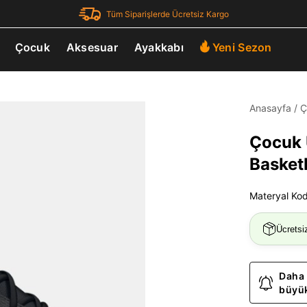
Tüm Siparişlerde Ücretsiz Kargo
Çocuk
Aksesuar
Ayakkabı
Yeni Sezon
Anasayfa
/
Ç
Çocuk 
Basket
Materyal Ko
Ücretsi
Daha 
büyük