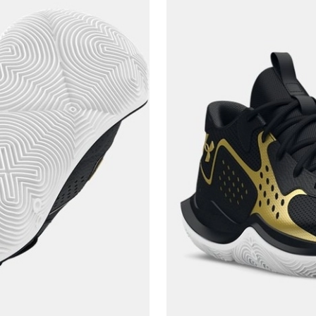
En az 8 karakter
Bir küçük harf karakter
Bir rakam
Bir büyük harf
En az 1 özel karakter
Aşağıdakileri okudum ve kabul ediyorum:
Kişisel verileriniz
Aydınlatma Metni
,
Hüküm ve Koşullar
uyarınca işlenecektir. Kişisel verilerimin Doğuş
Perakende Satış Giyim ve Aksesuar Ticaret A.Ş.
tarafından ticari elektronik ileti gönderilmesi amacıyla
işlenmesini kabul ediyorum.
Sms
E-mail
Çağrı Merkezi / Arama
Kişisel verilerimin Doğuş Perakende Satış Giyim ve
Aksesuar Ticaret A.Ş. bünyesinde yer alan
markalara ait ürünlerin bana özel pazarlanması ve
Doğuş Grubu şirketlerinde bulunan pazarlama
verilerimin kişiselleştirilmiş reklamcılık faaliyeti
amacıyla işlenmesini kabul ediyorum.