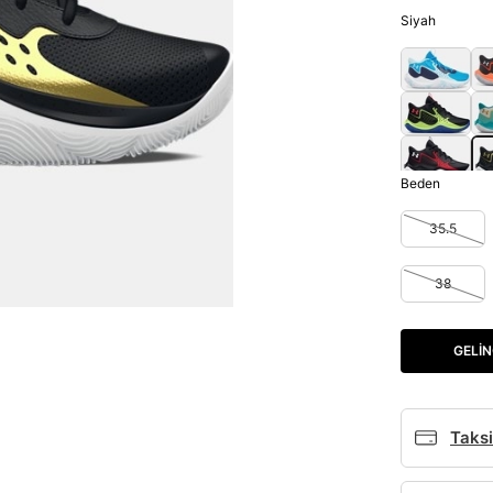
Siyah
Beden
35.5
38
GELIN
Taksi