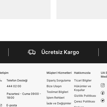
Kimlik, iletişim ve müşteri işlem verilerimin alınan
internet sitesi altyapı hizmetlerinin sunucularının yurt
dışında bulunması sebebiyle yurt dışında mukim
Amazon Inc. ve Google LLC. ile paylaşılmasını kabul
ediyorum.
Üye Ol
Ücretsiz Kargo
İletişim
Müşteri Hizmetleri
Hakkımızda
UA S
Med
Telefon Desteği
Sipariş Sorgulama
Ticari Bilgiler
444 02 00
Bize Ulaşın
Hükümler ve
Koşullar
Teslimat Bilgileri
Pazartesi - Cuma 09:00 -
Gizlilik Politikası
18:00
İşlem Rehberi
Çerez Politikası
İade ve Değişimler
E-posta