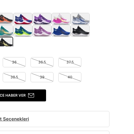
36
36.5
37.5
38.5
39
40
CE HABER VER
t Seçenekleri