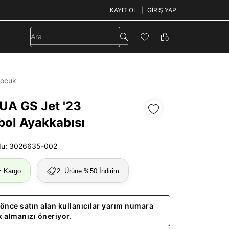
KAYIT OL
GIRIŞ YAP
0
ocuk
UA GS Jet '23
bol Ayakkabısı
du: 3026635-002
z Kargo
2. Ürüne %50 İndirim
önce satın alan kullanıcılar yarım numara
 almanızı öneriyor.