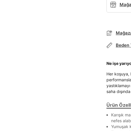
Mağaz
Mağaza
Beden 
Parola Yenileme
Ne işe yarıy
Parola yenileme isteği için e-posta adresinizi giriniz.
Her koşuya, 
performansla 
E-posta adresi
yastıklamayı
saha dışında
Ürün Özelli
Parolayı Yenile
Karışık ma
nefes alab
Yumuşak k
Giriş Sayfasına Dön