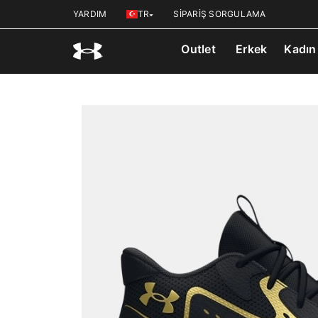
YARDIM
TR
SİPARİŞ SORGULAMA
Outlet
Erkek
Kadın