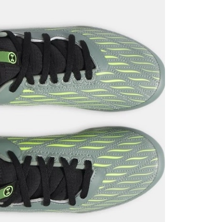
it
Mağazada Bul
z.