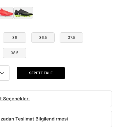
36
36.5
37.5
38.5
SEPETE EKLE
t Seçenekleri
adan Teslimat Bilgilendirmesi