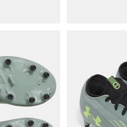
Kapat
Ad*
Soyad*
Telefon Numarası*
E-posta Adresi*
Şifre*
göster
En az 8 karakter
Bir küçük harf karakter
Bir rakam
Bir büyük harf
En az 1 özel karakter