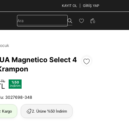
KAYIT OL
GIRIŞ YAP
0
ocuk
UA Magnetico Select 4
Krampon
 TL
%50
TL
indirim
du: 3027698-348
z Kargo
2. Ürüne %50 İndirim