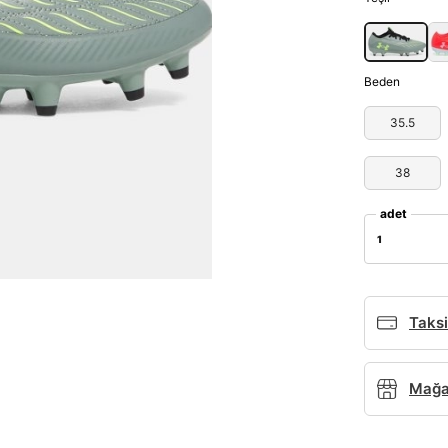
Beden
35.5
38
adet
1
Taksi
Mağaz