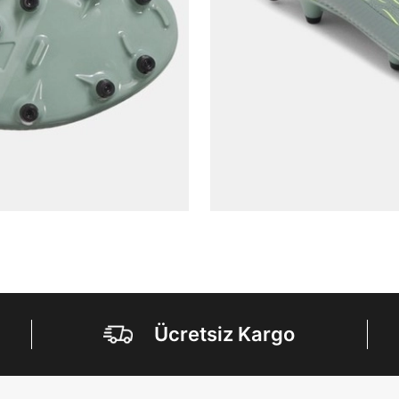
Aşağıdakileri okudum ve kabul ediyorum:
Kişisel verileriniz
Aydınlatma Metni
,
Hüküm ve Koşullar
uyarınca işlenecektir. Kişisel verilerimin Doğuş
Perakende Satış Giyim ve Aksesuar Ticaret A.Ş.
tarafından ticari elektronik ileti gönderilmesi amacıyla
işlenmesini kabul ediyorum.
Sms
E-mail
Çağrı Merkezi / Arama
Kişisel verilerimin Doğuş Perakende Satış Giyim ve
Aksesuar Ticaret A.Ş. bünyesinde yer alan
markalara ait ürünlerin bana özel pazarlanması ve
Doğuş Grubu şirketlerinde bulunan pazarlama
verilerimin kişiselleştirilmiş reklamcılık faaliyeti
amacıyla işlenmesini kabul ediyorum.
Kimlik, iletişim ve müşteri işlem verilerimin alınan
internet sitesi altyapı hizmetlerinin sunucularının yurt
dışında bulunması sebebiyle yurt dışında mukim
Ücretsiz Kargo
Amazon Inc. ve Google LLC. ile paylaşılmasını kabul
ediyorum.
Üye Ol