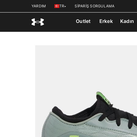
YARDIM
TR
SİPARİŞ SORGULAMA
Outlet
Erkek
Kadın