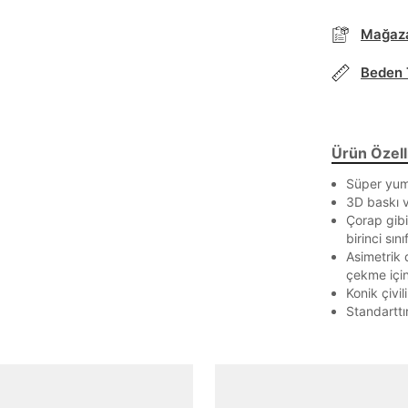
Mağaza
Parola Yenileme
Beden 
Parola yenileme isteği için e-posta adresinizi giriniz.
Ürün Özelli
E-posta adresi
Süper yumu
3D baskı v
Çorap gibi 
birinci sı
Parolayı Yenile
Asimetrik 
çekme için
Konik çivil
Giriş Sayfasına Dön
Standarttır
Zaten hesabın var mı? Giriş yap