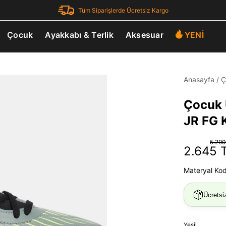
Tüm Siparişlerde Ücretsiz Kargo
Çocuk
Ayakkabı & Terlik
Aksesuar
YENİ
Anasayfa
/
Ç
Çocuk 
JR FG 
5.290
2.645 
Materyal Ko
Ücretsi
Yeşil