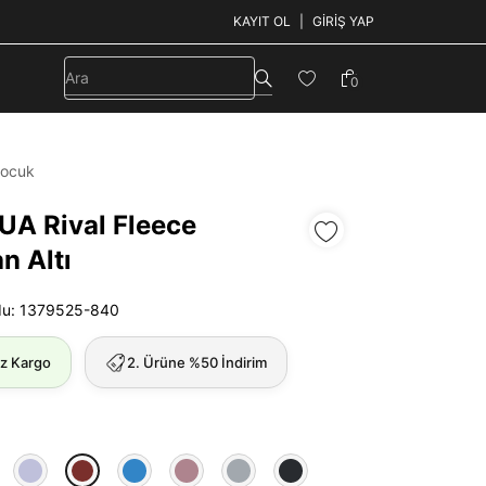
KAYIT OL
GIRIŞ YAP
0
ocuk
UA Rival Fleece
n Altı
du: 1379525-840
iz Kargo
2. Ürüne %50 İndirim