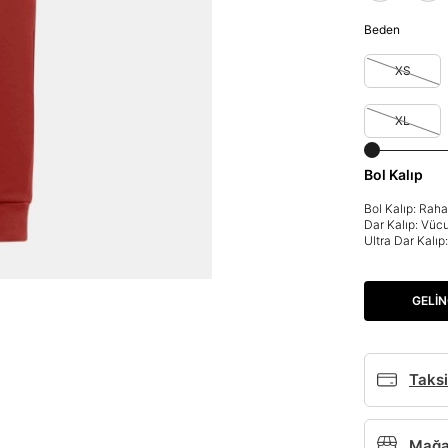
Beden
XS
XL
Bol Kalıp
Bol Kalıp: Rah
Dar Kalıp: Vüc
Ultra Dar Kalı
GELIN
Parola Yenileme
Taksi
Parola yenileme isteği için e-posta adresinizi giriniz.
E-posta adresi
Mağaz