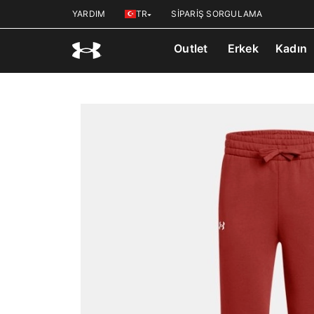
YARDIM
TR
SİPARİŞ SORGULAMA
Outlet
Erkek
Kadın