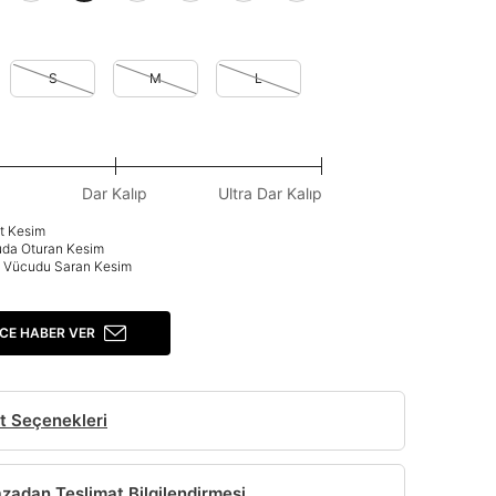
S
M
L
Dar Kalıp
Ultra Dar Kalıp
at Kesim
uda Oturan Kesim
p: Vücudu Saran Kesim
CE HABER VER
t Seçenekleri
adan Teslimat Bilgilendirmesi