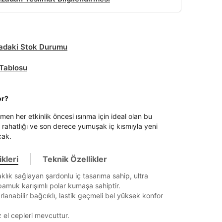
daki Stok Durumu
Tablosu
or?
men her etkinlik öncesi ısınma için ideal olan bu
i, rahatlığı ve son derece yumuşak iç kısmıyla yeni
cak.
kleri
Teknik Özellikler
it
aklık sağlayan şardonlu iç tasarıma sahip, ultra
muk karışımlı polar kumaşa sahiptir.
rlanabilir bağcıklı, lastik geçmeli bel yüksek konfor
Mağazada Bul
z.
 el cepleri mevcuttur.