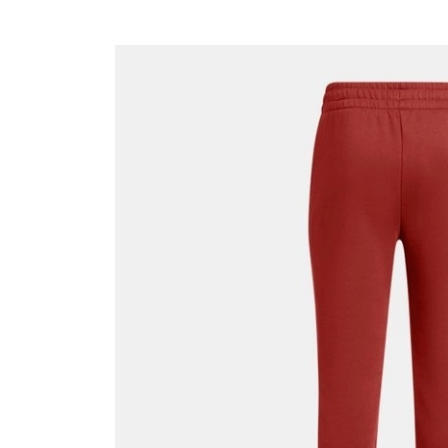
QNB
AnadoluBank