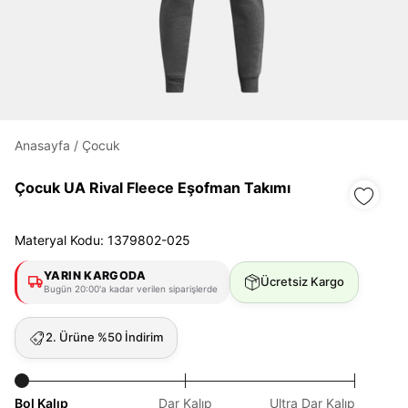
Daha hızlı ödeme.
Hızlı sipariş takibi.
Anasayfa
/
Çocuk
Kolay iade ve değişim.
Çocuk UA Rival Fleece Eşofman Takımı
Giriş Yap
Kayıt Ol
Materyal Kodu: 1379802-025
E-posta
YARIN KARGODA
Ücretsiz Kargo
Bugün 20:00'a kadar verilen siparişlerde
2. Ürüne %50 İndirim
Şifre
göster
Bol Kalıp
Dar Kalıp
Ultra Dar Kalıp