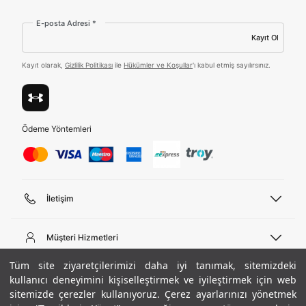
E-posta Adresi *
Tümünü Gör
Kayıt Ol
Kayıt olarak,
Gizlilik Politikası
ile
Hükümler ve Koşullar
'ı kabul etmiş sayılırsınız.
Ödeme Yöntemleri
İletişim
Telefon Desteği
444 02 00
Müşteri Hizmetleri
Pazartesi - Cuma 09:00 - 18:00
E-posta
Sipariş Sorgulama
Tüm site ziyaretçilerimizi daha iyi tanımak, sitemizdeki
bilgi@underarmour.com
Hakkımızda
Bize Ulaşın
kullanıcı deneyimini kişiselleştirmek ve iyileştirmek için web
sitemizde çerezler kullanıyoruz. Çerez ayarlarınızı yönetmek
Teslimat Bilgileri
Ticari Bilgiler