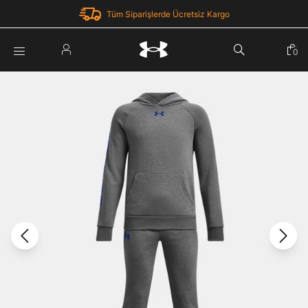
Tüm Siparişlerde Ücretsiz Kargo
Parola Yenileme
0
Giriş Yap
Parola yenileme isteği için e-posta adresinizi giriniz.
E-posta adresi
E-posta Adresi *
Şifre *
Parolayı Yenile
göster
Giriş Sayfasına Dön
Şifremi Unuttum
Zaten hesabın var mı? Giriş yap
Giriş Yap
Kayıt Ol
Under Armour'da yeni misiniz?
Üye Olmadan Devam Et