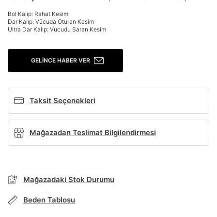
Şifremi Unuttum
Beni Hatırla
Bol Kalıp: Rahat Kesim
Dar Kalıp: Vücuda Oturan Kesim
Giriş Yap
Ultra Dar Kalıp: Vücudu Saran Kesim
Ad*
GELINCE HABER VER
Soyad*
Taksit Seçenekleri
Telefon Numarası*
Mağazadan Teslimat Bilgilendirmesi
E-posta Adresi*
Mağazadaki Stok Durumu
Beden Tablosu
Şifre*
göster