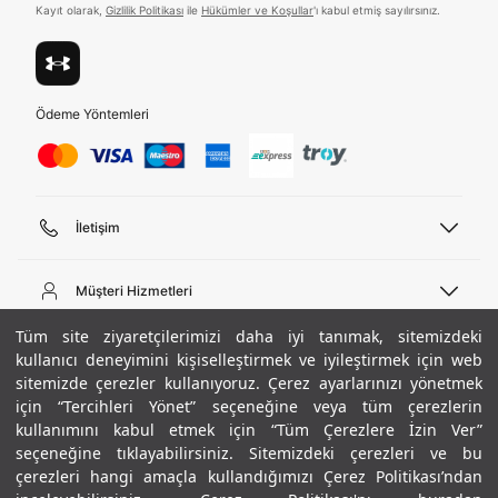
Kayıt olarak,
Gizlilik Politikası
ile
Hükümler ve Koşullar
'ı kabul etmiş sayılırsınız.
Ödeme Yöntemleri
İletişim
Telefon Desteği
444 02 00
Müşteri Hizmetleri
Pazartesi - Cuma 09:00 - 18:00
E-posta
Sipariş Sorgulama
Tüm site ziyaretçilerimizi daha iyi tanımak, sitemizdeki
bilgi@underarmour.com
Hakkımızda
Bize Ulaşın
kullanıcı deneyimini kişiselleştirmek ve iyileştirmek için web
sitemizde çerezler kullanıyoruz. Çerez ayarlarınızı yönetmek
Teslimat Bilgileri
Ticari Bilgiler
için “Tercihleri Yönet” seçeneğine veya tüm çerezlerin
İşlem Rehberi
UA Sosyal Medya
Hükümler ve Koşullar
kullanımını kabul etmek için “Tüm Çerezlere İzin Ver”
İade ve Değişimler
Gizlilik Politikası
seçeneğine tıklayabilirsiniz. Sitemizdeki çerezleri ve bu
Instagram
Sıkça Sorulan Sorular
Çerez Politikası
çerezleri hangi amaçla kullandığımızı Çerez Politikası’ndan
Popüler Kategoriler
Facebook
Beden Rehberi