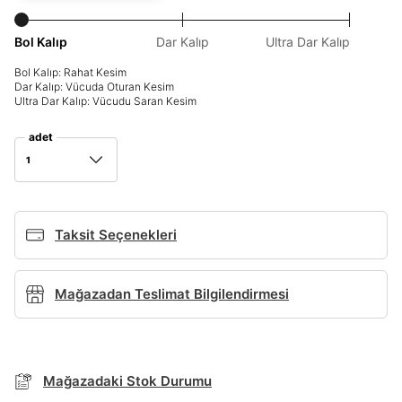
Bol Kalıp
Dar Kalıp
Ultra Dar Kalıp
Giriş Yap
Ad*
Bol Kalıp: Rahat Kesim
Dar Kalıp: Vücuda Oturan Kesim
Ultra Dar Kalıp: Vücudu Saran Kesim
adet
Soyad*
1
Telefon Numarası*
Taksit Seçenekleri
E-posta Adresi*
Mağazadan Teslimat Bilgilendirmesi
BEDEN TABLOSU
Şifre*
TAKSİT SEÇENEKLERİ
Mağazadaki Stok Durumu
göster
Mağazada Bul