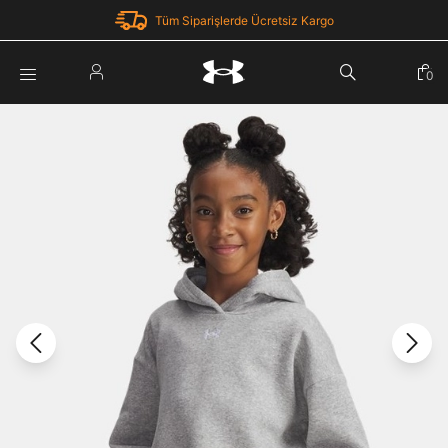
Tüm Siparişlerde Ücretsiz Kargo
Parola Yenileme
0
Giriş Yap
Parola yenileme isteği için e-posta adresinizi giriniz.
E-posta adresi
E-posta Adresi *
Şifre *
Parolayı Yenile
göster
Giriş Sayfasına Dön
Şifremi Unuttum
Zaten hesabın var mı? Giriş yap
Giriş Yap
Kayıt Ol
Under Armour'da yeni misiniz?
Üye Olmadan Devam Et