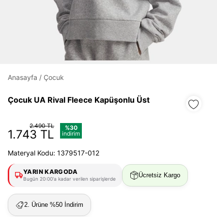
Daha hızlı ödeme.
Hızlı sipariş takibi.
Anasayfa
/
Çocuk
Kolay iade ve değişim.
Çocuk UA Rival Fleece Kapüşonlu Üst
Giriş Yap
Kayıt Ol
2.490 TL
%30
1.743 TL
indirim
E-posta
Materyal Kodu: 1379517-012
YARIN KARGODA
Ücretsiz Kargo
Şifre
Bugün 20:00'a kadar verilen siparişlerde
göster
2. Ürüne %50 İndirim
Şifremi Unuttum
Beni Hatırla