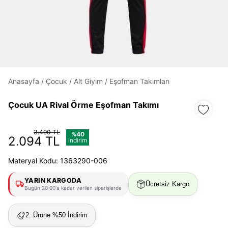
Daha hızlı ödeme.
Hızlı sipariş takibi.
Kolay iade ve değişim.
Anasayfa
/
Çocuk
/
Alt Giyim
/
Eşofman Takımları
Giriş Yap
Kayıt Ol
Çocuk UA Rival Örme Eşofman Takımı
E-posta
3.490 TL
%40
2.094 TL
indirim
Materyal Kodu: 1363290-006
Şifre
göster
YARIN KARGODA
Ücretsiz Kargo
Bugün 20:00'a kadar verilen siparişlerde
Şifremi Unuttum
Beni Hatırla
2. Ürüne %50 İndirim