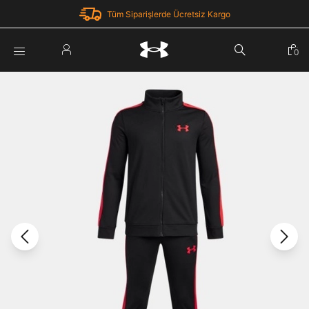
Tüm Siparişlerde Ücretsiz Kargo
Parola Yenileme
0
Giriş Yap
Parola yenileme isteği için e-posta adresinizi giriniz.
E-posta adresi
E-posta Adresi *
Şifre *
Parolayı Yenile
göster
Giriş Sayfasına Dön
Şifremi Unuttum
Zaten hesabın var mı? Giriş yap
Giriş Yap
Kayıt Ol
Under Armour'da yeni misiniz?
Üye Olmadan Devam Et