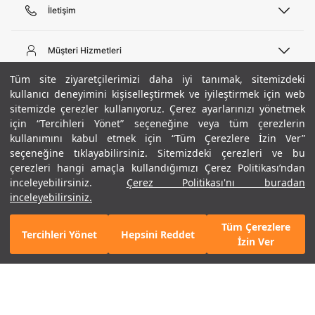
İletişim
Telefon Desteği
444 02 00
Müşteri Hizmetleri
Pazartesi - Cuma 09:00 - 18:00
E-posta
Sipariş Sorgulama
Tüm site ziyaretçilerimizi daha iyi tanımak, sitemizdeki
bilgi@underarmour.com
Hakkımızda
Bize Ulaşın
kullanıcı deneyimini kişiselleştirmek ve iyileştirmek için web
sitemizde çerezler kullanıyoruz. Çerez ayarlarınızı yönetmek
Teslimat Bilgileri
Ticari Bilgiler
için “Tercihleri Yönet” seçeneğine veya tüm çerezlerin
İşlem Rehberi
UA Sosyal Medya
Hükümler ve Koşullar
kullanımını kabul etmek için “Tüm Çerezlere İzin Ver”
İade ve Değişimler
Gizlilik Politikası
seçeneğine tıklayabilirsiniz. Sitemizdeki çerezleri ve bu
Instagram
Sıkça Sorulan Sorular
Çerez Politikası
çerezleri hangi amaçla kullandığımızı Çerez Politikası’ndan
Popüler Kategoriler
Facebook
Beden Rehberi
inceleyebilirsiniz.
Çerez Politikası'nı buradan
Kariyer
Twitter
Site Haritası
Erkek Basketbol Ayakkabısı
inceleyebilirsiniz.
+ 6 Renk
ETBİS
YouTube
Mağazalar
Çocuk Basketbol Ayakkabısı
Tüm Çerezlere
Armour Club
Erkek Eşofman
Tercihleri Yönet
Hepsini Reddet
3.490 TL
%40
SEPETE EKLE
İzin Ver
indirim
2.094 TL
Kadın Spor Sütyeni
Kadın Tayt
Erkek Tişört
Erkek Koşu Ayakkabısı
©2021 Under Armour, Inc.
Kadın Koşu Ayakkabısı
Gizlilik Politikası
/
Çerez Politikası
/
Hüküm ve Koşullar
Çerezleri Yönet