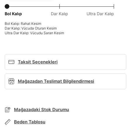
Giriş Yap
Ad*
Bol Kalıp
Dar Kalıp
Ultra Dar Kalıp
Bol Kalıp: Rahat Kesim
Dar Kalıp: Vücuda Oturan Kesim
Ultra Dar Kalıp: Vücudu Saran Kesim
Soyad*
Telefon Numarası*
Taksit Seçenekleri
Mağazadan Teslimat Bilgilendirmesi
E-posta Adresi*
TAKSİT SEÇENEKLERİ
Mağazada Bul
Şifre*
Mağazadaki Stok Durumu
Banka
Kart
Taksit
Siparişinizin durumu hakkında bilgi alabilmek için
Term Of Use
ipsum
sn
sn
göster
BEDEN TABLOSU
aşağıdaki bilgileri giriniz.
Stok Bildirimi
İşbankası
Maximum
6
Beden Tablosu
E-posta Adresi *
En az 8 karakter
Bir küçük harf karakter
Akbank
Axess
4