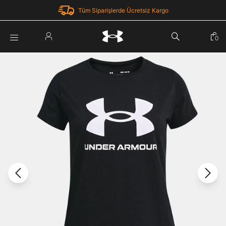
Tüm Siparişlerde Ücretsiz Kargo
Parola Yenileme
0
Giriş Yap
Parola yenileme isteği için e-posta adresinizi giriniz.
E-posta adresi
E-posta Adresi *
Şifre *
Parolayı Yenile
göster
Giriş Sayfasına Dön
Şifremi Unuttum
Zaten hesabın var mı? Giriş yap
Giriş Yap
Kayıt Ol
Under Armour'da yeni misiniz?
Üye Olmadan Devam Et