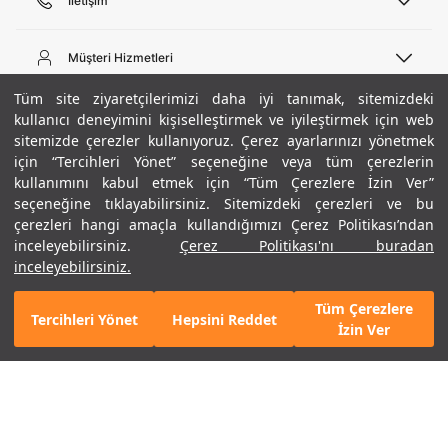
İletişim
Telefon Desteği
444 02 00
Müşteri Hizmetleri
Pazartesi - Cuma 09:00 - 18:00
E-posta
Sipariş Sorgulama
Tüm site ziyaretçilerimizi daha iyi tanımak, sitemizdeki
bilgi@underarmour.com
Hakkımızda
Bize Ulaşın
kullanıcı deneyimini kişiselleştirmek ve iyileştirmek için web
sitemizde çerezler kullanıyoruz. Çerez ayarlarınızı yönetmek
Teslimat Bilgileri
Ticari Bilgiler
için “Tercihleri Yönet” seçeneğine veya tüm çerezlerin
İşlem Rehberi
UA Sosyal Medya
Hükümler ve Koşullar
kullanımını kabul etmek için “Tüm Çerezlere İzin Ver”
İade ve Değişimler
Gizlilik Politikası
seçeneğine tıklayabilirsiniz. Sitemizdeki çerezleri ve bu
Instagram
Sıkça Sorulan Sorular
Çerez Politikası
çerezleri hangi amaçla kullandığımızı Çerez Politikası’ndan
Popüler Kategoriler
Facebook
Beden Rehberi
inceleyebilirsiniz.
Çerez Politikası'nı buradan
Kariyer
Twitter
Site Haritası
Erkek Basketbol Ayakkabısı
inceleyebilirsiniz.
+ 8 Renk
ETBİS
YouTube
Mağazalar
Çocuk Basketbol Ayakkabısı
Tüm Çerezlere
Armour Club
Erkek Eşofman
Tercihleri Yönet
Hepsini Reddet
1.190 TL
%50
SEPETE EKLE
İzin Ver
indirim
595 TL
Kadın Spor Sütyeni
Kadın Tayt
Erkek Tişört
Erkek Koşu Ayakkabısı
©2021 Under Armour, Inc.
Kadın Koşu Ayakkabısı
Gizlilik Politikası
/
Çerez Politikası
/
Hüküm ve Koşullar
Çerezleri Yönet