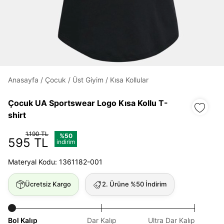
Daha hızlı ödeme.
Hızlı sipariş takibi.
Kolay iade ve değişim.
Anasayfa
/
Çocuk
/
Üst Giyim
/
Kısa Kollular
Giriş Yap
Kayıt Ol
Çocuk UA Sportswear Logo Kısa Kollu T-
shirt
E-posta
1.190 TL
%50
595 TL
indirim
Materyal Kodu: 1361182-001
Şifre
göster
Ücretsiz Kargo
2. Ürüne %50 İndirim
Şifremi Unuttum
Beni Hatırla
Bol Kalıp
Dar Kalıp
Ultra Dar Kalıp