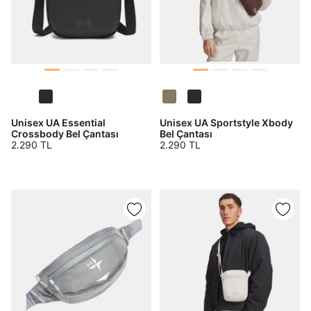
Daha hızlı ödeme.
Hızlı sipariş takibi.
Kolay iade ve değişim.
Giriş Yap
Kayıt Ol
Unisex UA Essential
Unisex UA Sportstyle Xbody
E-posta
Crossbody Bel Çantası
Bel Çantası
2.290 TL
2.290 TL
Şifre
göster
Şifremi Unuttum
Beni Hatırla
Giriş Yap
Ad*