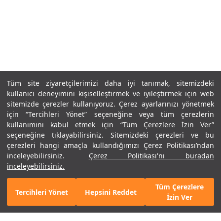
Üye Ol
Tümünü Gör
Tüm site ziyaretçilerimizi daha iyi tanımak, sitemizdeki
kullanıcı deneyimini kişiselleştirmek ve iyileştirmek için web
sitemizde çerezler kullanıyoruz. Çerez ayarlarınızı yönetmek
için “Tercihleri Yönet” seçeneğine veya tüm çerezlerin
kullanımını kabul etmek için “Tüm Çerezlere İzin Ver”
seçeneğine tıklayabilirsiniz. Sitemizdeki çerezleri ve bu
çerezleri hangi amaçla kullandığımızı Çerez Politikası’ndan
inceleyebilirsiniz.
Çerez Politikası'nı buradan
inceleyebilirsiniz.
Tüm Çerezlere
Tercihleri Yönet
Hepsini Reddet
Mobil Uygulamamızı Keşfet!
Detayları Gör
İzin Ver