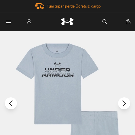
Tüm Siparişlerde Ücretsiz Kargo
Parola Yenileme
0
Giriş Yap
Parola yenileme isteği için e-posta adresinizi giriniz.
E-posta adresi
E-posta Adresi *
Şifre *
Parolayı Yenile
göster
Giriş Sayfasına Dön
Şifremi Unuttum
Zaten hesabın var mı? Giriş yap
Giriş Yap
Kayıt Ol
Under Armour'da yeni misiniz?
Üye Olmadan Devam Et