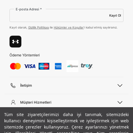
ediyorum.
E-posta Adresi *
Kayıt Ol
Üye Ol
Kayıt olarak,
Gizlilik Politikası
ile
Hükümler ve Koşullar
'ı kabul etmiş sayılırsınız.
Birleşik Krallık
Türkiye
Ödeme Yöntemleri
Tümünü Gör
İletişim
Telefon Desteği
444 02 00
Müşteri Hizmetleri
Pazartesi - Cuma 09:00 - 18:00
E-posta
Sipariş Sorgulama
Tüm site ziyaretçilerimizi daha iyi tanımak, sitemizdeki
bilgi@underarmour.com
Hakkımızda
Bize Ulaşın
kullanıcı deneyimini kişiselleştirmek ve iyileştirmek için web
sitemizde çerezler kullanıyoruz. Çerez ayarlarınızı yönetmek
Teslimat Bilgileri
Ticari Bilgiler