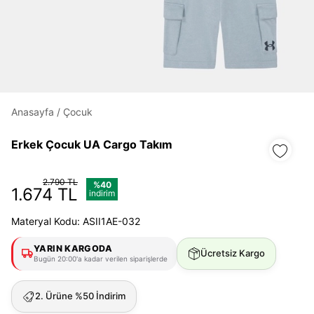
Daha hızlı ödeme.
Hızlı sipariş takibi.
Kolay iade ve değişim.
Anasayfa
/
Çocuk
Giriş Yap
Kayıt Ol
Erkek Çocuk UA Cargo Takım
E-posta
2.790 TL
%40
1.674 TL
indirim
Şifre
Materyal Kodu: ASII1AE-032
göster
YARIN KARGODA
Ücretsiz Kargo
Bugün 20:00'a kadar verilen siparişlerde
Şifremi Unuttum
Beni Hatırla
2. Ürüne %50 İndirim
Giriş Yap