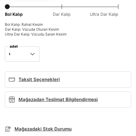
Giriş Yap
Bol Kalıp
Dar Kalıp
Ultra Dar Kalıp
Ad*
Bol Kalıp: Rahat Kesim
Dar Kalıp: Vücuda Oturan Kesim
Ultra Dar Kalıp: Vücudu Saran Kesim
Soyad*
adet
1
Telefon Numarası*
Taksit Seçenekleri
BEDEN TABLOSU
E-posta Adresi*
Mağazadan Teslimat Bilgilendirmesi
TAKSİT SEÇENEKLERİ
Şifre*
Mağazada Bul
göster
Banka
Kart
Taksit
Mağazadaki Stok Durumu
Siparişinizin durumu hakkında bilgi alabilmek için
Term Of Use
ipsum
sn
sn
aşağıdaki bilgileri giriniz.