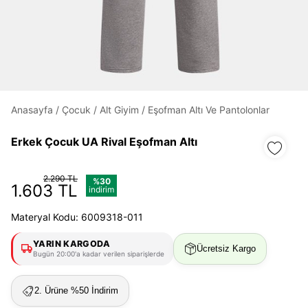
Daha hızlı ödeme.
Hızlı sipariş takibi.
Kolay iade ve değişim.
Anasayfa
/
Çocuk
/
Alt Giyim
/
Eşofman Altı Ve Pantolonlar
Erkek Çocuk UA Rival Eşofman Altı
Giriş Yap
Kayıt Ol
2.290 TL
%30
E-posta
1.603 TL
indirim
Materyal Kodu: 6009318-011
Şifre
YARIN KARGODA
Ücretsiz Kargo
göster
Bugün 20:00'a kadar verilen siparişlerde
Şifremi Unuttum
2. Ürüne %50 İndirim
Beni Hatırla