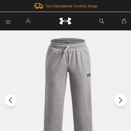
Tüm Siparişlerde Ücretsiz Kargo
Parola Yenileme
0
Giriş Yap
Parola yenileme isteği için e-posta adresinizi giriniz.
E-posta adresi
E-posta Adresi *
Şifre *
Parolayı Yenile
göster
Giriş Sayfasına Dön
Şifremi Unuttum
Zaten hesabın var mı? Giriş yap
Giriş Yap
Kayıt Ol
Under Armour'da yeni misiniz?
Üye Olmadan Devam Et