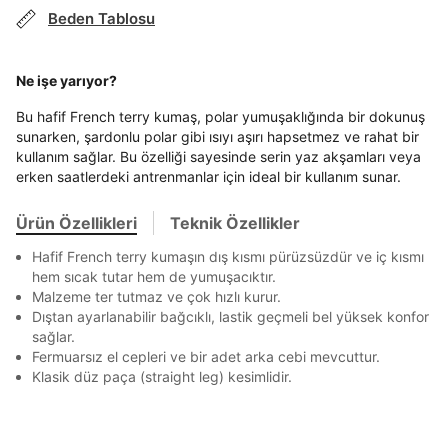
Stok Bildirimi
İşbankası
Maximum
6
En az 8 karakter
Bir küçük harf karakter
Beden Tablosu
E-posta Adresi *
Bir rakam
Bir büyük harf
Akbank
Axess
4
SMS Onay Kodu
SMS Onay Kodu
En az 1 özel karakter
Beden Seçin
Ürün stoklara geldiğinde
mail adresinize
Ziraat Bankası
Ziraat Bankası
4
Ne işe yarıyor?
bildirim göndereceğiz.
Sipariş Numaranız *
Bilgilerinizi güncellemek için lütfen telefonunuza SMS
Bilgilerinizi güncellemek için lütfen telefonunuza SMS
Kapat
Kapat
QNB
QNB
4
ile gelen kodu girerek telefon numaranızı doğrulayın.
ile gelen kodu girerek telefon numaranızı doğrulayın.
Bu hafif French terry kumaş, polar yumuşaklığında bir dokunuş
Aşağıdakileri okudum ve kabul ediyorum:
Mağazada Bul
sunarken, şardonlu polar gibi ısıyı aşırı hapsetmez ve rahat bir
Kişisel verileriniz
Aydınlatma Metni
,
Hüküm ve Koşullar
AnadoluBank
World
3
Kapat
kullanım sağlar. Bu özelliği sayesinde serin yaz akşamları veya
uyarınca işlenecektir. Kişisel verilerimin Doğuş
Sorgula
erken saatlerdeki antrenmanlar için ideal bir kullanım sunar.
Perakende Satış Giyim ve Aksesuar Ticaret A.Ş.
tarafından ticari elektronik ileti gönderilmesi amacıyla
işlenmesini kabul ediyorum.
Ürün Özellikleri
Teknik Özellikler
GÖNDER
GÖNDER
Sms
Kapat
Hafif French terry kumaşın dış kısmı pürüzsüzdür ve iç kısmı
E-mail
hem sıcak tutar hem de yumuşacıktır.
Malzeme ter tutmaz ve çok hızlı kurur.
Çağrı Merkezi / Arama
Dıştan ayarlanabilir bağcıklı, lastik geçmeli bel yüksek konfor
Kişisel verilerimin Doğuş Perakende Satış Giyim ve
sağlar.
Aksesuar Ticaret A.Ş. bünyesinde yer alan
Fermuarsız el cepleri ve bir adet arka cebi mevcuttur.
markalara ait ürünlerin bana özel pazarlanması ve
Klasik düz paça (straight leg) kesimlidir.
Doğuş Grubu şirketlerinde bulunan pazarlama
Kapat
verilerimin kişiselleştirilmiş reklamcılık faaliyeti
amacıyla işlenmesini kabul ediyorum.
Kimlik, iletişim ve müşteri işlem verilerimin alınan