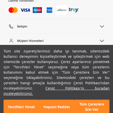
Ödeme Yöntemleri
İletişim
Telefon Desteği
444 02 00
Müşteri Hizmetleri
Pazartesi - Cuma 09:00 - 18:00
E-posta
Sipariş Sorgulama
Tüm site ziyaretçilerimizi daha iyi tanımak, sitemizdeki
bilgi@underarmour.com
Hakkımızda
Bize Ulaşın
kullanıcı deneyimini kişiselleştirmek ve iyileştirmek için web
sitemizde çerezler kullanıyoruz. Çerez ayarlarınızı yönetmek
Teslimat Bilgileri
Ticari Bilgiler
için “Tercihleri Yönet” seçeneğine veya tüm çerezlerin
İşlem Rehberi
UA Sosyal Medya
Hükümler ve Koşullar
kullanımını kabul etmek için “Tüm Çerezlere İzin Ver”
İade ve Değişimler
Gizlilik Politikası
seçeneğine tıklayabilirsiniz. Sitemizdeki çerezleri ve bu
Instagram
Sıkça Sorulan Sorular
Çerez Politikası
çerezleri hangi amaçla kullandığımızı Çerez Politikası’ndan
Popüler Kategoriler
Facebook
Beden Rehberi
inceleyebilirsiniz.
Çerez Politikası'nı buradan
Kariyer
Twitter
Site Haritası
Erkek Basketbol Ayakkabısı
inceleyebilirsiniz.
+ 1 Renk
ETBİS
YouTube
Mağazalar
Çocuk Basketbol Ayakkabısı
Tüm Çerezlere
Armour Club
Erkek Eşofman
Tercihleri Yönet
Hepsini Reddet
2.290 TL
%30
SEPETE EKLE
İzin Ver
indirim
1.603 TL
Kadın Spor Sütyeni