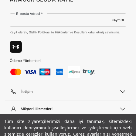
Amazon Inc. ve Google LLC. ile paylaşılmasını kabul
ediyorum.
E-posta Adresi *
Üye Ol
Kayıt Ol
Kayıt olarak,
Gizlilik Politikası
ile
Hükümler ve Koşullar
'ı kabul etmiş sayılırsınız.
Birleşik Krallık
Türkiye
Ödeme Yöntemleri
Tümünü Gör
İletişim
Telefon Desteği
444 02 00
Müşteri Hizmetleri
Pazartesi - Cuma 09:00 - 18:00
E-posta
Sipariş Sorgulama
Tüm site ziyaretçilerimizi daha iyi tanımak, sitemizdeki
bilgi@underarmour.com
Hakkımızda
Bize Ulaşın
kullanıcı deneyimini kişiselleştirmek ve iyileştirmek için web
sitemizde çerezler kullanıyoruz. Çerez ayarlarınızı yönetmek
Teslimat Bilgileri