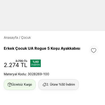
Daha hızlı ödeme.
Hızlı sipariş takibi.
Kolay iade ve değişim.
Anasayfa
/
Çocuk
Giriş Yap
Kayıt Ol
Erkek Çocuk UA Rogue 5 Koşu Ayakkabısı
E-posta
3.790 TL
%40
2.274 TL
indirim
Şifre
Materyal Kodu: 3028269-100
göster
Ücretsiz Kargo
2. Ürüne %50 İndirim
Şifremi Unuttum
Beni Hatırla
Giriş Yap