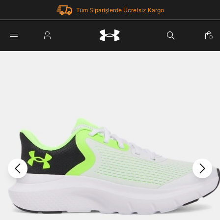
Tüm Siparişlerde Ücretsiz Kargo
Parola Yenileme
0
Giriş Yap
Parola yenileme isteği için e-posta adresinizi giriniz.
E-posta adresi
E-posta Adresi *
Şifre *
Parolayı Yenile
göster
Giriş Sayfasına Dön
Şifremi Unuttum
Zaten hesabın var mı? Giriş yap
Giriş Yap
Kayıt Ol
Under Armour'da yeni misiniz?
Üye Olmadan Devam Et