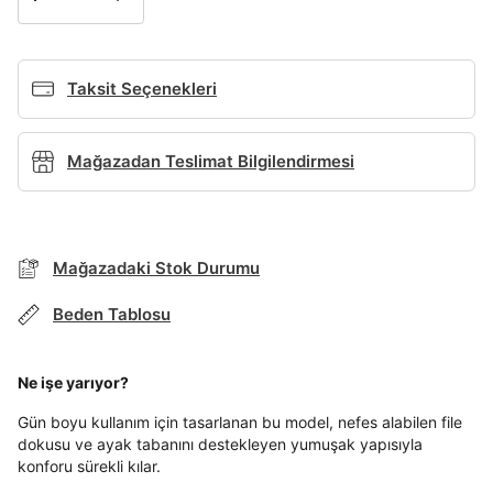
Giriş Yap
Ad*
Taksit Seçenekleri
Soyad*
Mağazadan Teslimat Bilgilendirmesi
Telefon Numarası*
BEDEN TABLOSU
Mağazadaki Stok Durumu
E-posta Adresi*
Beden Tablosu
TAKSİT SEÇENEKLERİ
Mağazada Bul
Ne işe yarıyor?
Banka
Kart
Taksit
Siparişinizin durumu hakkında bilgi alabilmek için
Şifre*
Term Of Use
ipsum
sn
sn
aşağıdaki bilgileri giriniz.
Gün boyu kullanım için tasarlanan bu model, nefes alabilen file
göster
Stok Bildirimi
İşbankası
Maximum
6
dokusu ve ayak tabanını destekleyen yumuşak yapısıyla
E-posta Adresi *
Akbank
Axess
4
SMS Onay Kodu
SMS Onay Kodu
konforu sürekli kılar.
En az 8 karakter
Bir küçük harf karakter
Beden Seçin
Ürün stoklara geldiğinde
mail adresinize