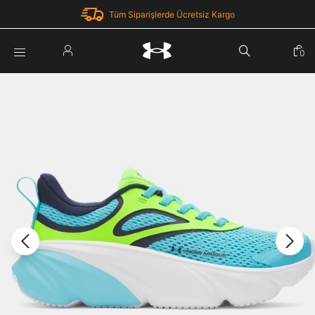
Tüm Siparişlerde Ücretsiz Kargo
Parola Yenileme
0
Giriş Yap
Parola yenileme isteği için e-posta adresinizi giriniz.
E-posta adresi
E-posta Adresi *
Şifre *
Parolayı Yenile
göster
Giriş Sayfasına Dön
Şifremi Unuttum
Zaten hesabın var mı? Giriş yap
Giriş Yap
Kayıt Ol
Under Armour'da yeni misiniz?
Üye Olmadan Devam Et