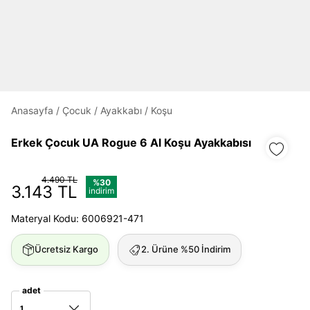
Daha hızlı ödeme.
Hızlı sipariş takibi.
Kolay iade ve değişim.
Anasayfa
/
Çocuk
/
Ayakkabı
/
Koşu
Giriş Yap
Kayıt Ol
Erkek Çocuk UA Rogue 6 Al Koşu Ayakkabısı
E-posta
4.490 TL
%30
3.143 TL
indirim
Materyal Kodu: 6006921-471
Şifre
göster
Ücretsiz Kargo
2. Ürüne %50 İndirim
Şifremi Unuttum
Beni Hatırla
adet
1