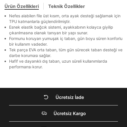
Ziraat Bankası
Ziraat Bankası
4
Bir rakam
Bir büyük harf
bildirim göndereceğiz.
Sipariş Numaranız *
Ürün Özellikleri
Teknik Özellikler
Bilgilerinizi güncellemek için lütfen telefonunuza SMS
Bilgilerinizi güncellemek için lütfen telefonunuza SMS
En az 1 özel karakter
Kapat
Kapat
QNB
QNB
4
ile gelen kodu girerek telefon numaranızı doğrulayın.
ile gelen kodu girerek telefon numaranızı doğrulayın.
Mağazada Bul
Nefes alabilen file üst kısım, orta ayak desteği sağlamak için
AnadoluBank
World
3
TPU katmanlarla güçlendirilmiştir.
Kapat
Aşağıdakileri okudum ve kabul ediyorum:
Esnek elastik bağcık sistemi, ayakkabının kolayca giyilip
Sorgula
çıkarılmasına olanak tanıyan bir yapı sunar.
Kişisel verileriniz
Aydınlatma Metni
,
Hüküm ve Koşullar
Formunu koruyan yumuşak iç taban, gün boyu süren konforlu
uyarınca işlenecektir. Kişisel verilerimin Doğuş
GÖNDER
GÖNDER
Perakende Satış Giyim ve Aksesuar Ticaret A.Ş.
bir kullanım vadeder.
tarafından ticari elektronik ileti gönderilmesi amacıyla
Tek parça EVA orta taban, tüm gün sürecek taban desteği ve
Kapat
işlenmesini kabul ediyorum.
darbe koruması sağlar.
Hafif ve dayanıklı dış taban, uzun süreli kullanımlarda
Sms
performansı korur.
E-mail
Çağrı Merkezi / Arama
Kişisel verilerimin Doğuş Perakende Satış Giyim ve
Aksesuar Ticaret A.Ş. bünyesinde yer alan
Kapat
markalara ait ürünlerin bana özel pazarlanması ve
Ücretsiz İade
Doğuş Grubu şirketlerinde bulunan pazarlama
verilerimin kişiselleştirilmiş reklamcılık faaliyeti
DOĞRU UNDER
amacıyla işlenmesini kabul ediyorum.
Ücretsiz Kargo
ARMOUR SİTESİNDE
Kimlik, iletişim ve müşteri işlem verilerimin alınan
internet sitesi altyapı hizmetlerinin sunucularının yurt