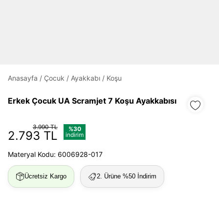
Daha hızlı ödeme.
Hızlı sipariş takibi.
Kolay iade ve değişim.
Anasayfa
/
Çocuk
/
Ayakkabı
/
Koşu
Giriş Yap
Kayıt Ol
Erkek Çocuk UA Scramjet 7 Koşu Ayakkabısı
E-posta
3.990 TL
%30
2.793 TL
indirim
Materyal Kodu: 6006928-017
Şifre
göster
Ücretsiz Kargo
2. Ürüne %50 İndirim
Şifremi Unuttum
Beni Hatırla