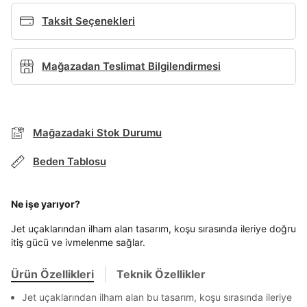
Giriş Yap
Taksit Seçenekleri
Ad*
Mağazadan Teslimat Bilgilendirmesi
Soyad*
Mağazadaki Stok Durumu
Telefon Numarası*
BEDEN TABLOSU
Beden Tablosu
E-posta Adresi*
TAKSİT SEÇENEKLERİ
Ne işe yarıyor?
Mağazada Bul
Jet uçaklarından ilham alan tasarım, koşu sırasında ileriye doğru
Banka
Kart
Taksit
Siparişinizin durumu hakkında bilgi alabilmek için
itiş gücü ve ivmelenme sağlar.
Term Of Use
ipsum
Şifre*
sn
sn
aşağıdaki bilgileri giriniz.
Stok Bildirimi
göster
İşbankası
Maximum
6
Ürün Özellikleri
Teknik Özellikler
E-posta Adresi *
Akbank
Axess
4
SMS Onay Kodu
SMS Onay Kodu
Beden Seçin
Jet uçaklarından ilham alan bu tasarım, koşu sırasında ileriye
En az 8 karakter
Bir küçük harf karakter
Ürün stoklara geldiğinde
mail adresinize