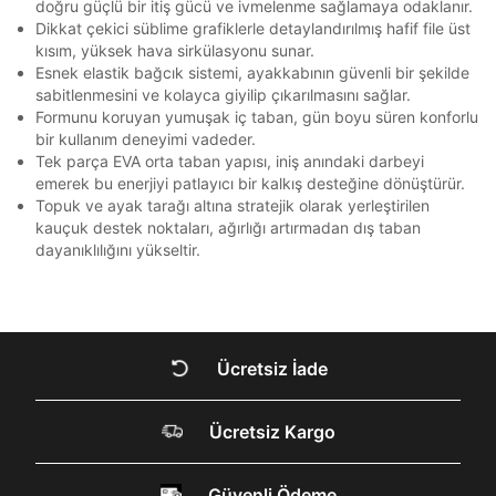
Ziraat Bankası
Ziraat Bankası
4
doğru güçlü bir itiş gücü ve ivmelenme sağlamaya odaklanır.
Bir rakam
Bir büyük harf
bildirim göndereceğiz.
Sipariş Numaranız *
Bilgilerinizi güncellemek için lütfen telefonunuza SMS
Bilgilerinizi güncellemek için lütfen telefonunuza SMS
Dikkat çekici süblime grafiklerle detaylandırılmış hafif file üst
Kapat
Kapat
En az 1 özel karakter
QNB
QNB
4
ile gelen kodu girerek telefon numaranızı doğrulayın.
ile gelen kodu girerek telefon numaranızı doğrulayın.
kısım, yüksek hava sirkülasyonu sunar.
Mağazada Bul
Esnek elastik bağcık sistemi, ayakkabının güvenli bir şekilde
AnadoluBank
World
3
Kapat
sabitlenmesini ve kolayca giyilip çıkarılmasını sağlar.
Aşağıdakileri okudum ve kabul ediyorum:
Sorgula
Formunu koruyan yumuşak iç taban, gün boyu süren konforlu
Kişisel verileriniz
Aydınlatma Metni
,
Hüküm ve Koşullar
bir kullanım deneyimi vadeder.
uyarınca işlenecektir. Kişisel verilerimin Doğuş
Tek parça EVA orta taban yapısı, iniş anındaki darbeyi
GÖNDER
GÖNDER
Perakende Satış Giyim ve Aksesuar Ticaret A.Ş.
emerek bu enerjiyi patlayıcı bir kalkış desteğine dönüştürür.
Kapat
tarafından ticari elektronik ileti gönderilmesi amacıyla
Topuk ve ayak tarağı altına stratejik olarak yerleştirilen
işlenmesini kabul ediyorum.
kauçuk destek noktaları, ağırlığı artırmadan dış taban
Sms
dayanıklılığını yükseltir.
E-mail
Çağrı Merkezi / Arama
Kişisel verilerimin Doğuş Perakende Satış Giyim ve
Aksesuar Ticaret A.Ş. bünyesinde yer alan
Kapat
Ücretsiz İade
markalara ait ürünlerin bana özel pazarlanması ve
Doğuş Grubu şirketlerinde bulunan pazarlama
verilerimin kişiselleştirilmiş reklamcılık faaliyeti
DOĞRU UNDER
amacıyla işlenmesini kabul ediyorum.
Ücretsiz Kargo
ARMOUR SİTESİNDE
Kimlik, iletişim ve müşteri işlem verilerimin alınan
internet sitesi altyapı hizmetlerinin sunucularının yurt
Güvenli Ödeme