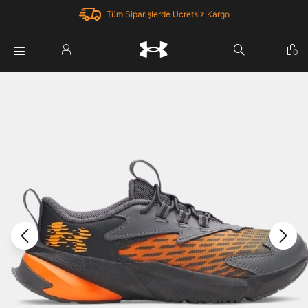
Tüm Siparişlerde Ücretsiz Kargo
Parola Yenileme
0
Giriş Yap
Parola yenileme isteği için e-posta adresinizi giriniz.
E-posta adresi
E-posta Adresi *
Şifre *
Parolayı Yenile
göster
Giriş Sayfasına Dön
Şifremi Unuttum
Zaten hesabın var mı? Giriş yap
Giriş Yap
Kayıt Ol
Under Armour'da yeni misiniz?
Üye Olmadan Devam Et