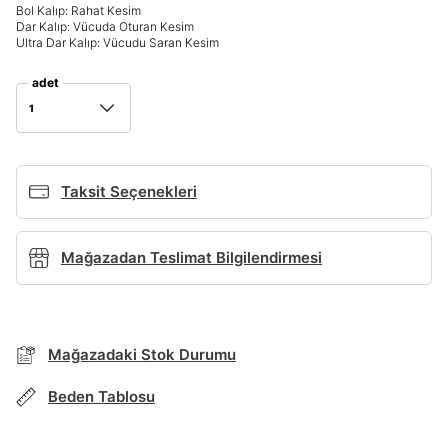
Bol Kalıp: Rahat Kesim
Dar Kalıp: Vücuda Oturan Kesim
Giriş Yap
Ultra Dar Kalıp: Vücudu Saran Kesim
Ad*
adet
1
Soyad*
Taksit Seçenekleri
Telefon Numarası*
Mağazadan Teslimat Bilgilendirmesi
E-posta Adresi*
Mağazadaki Stok Durumu
TAKSİT SEÇENEKLERİ
Şifre*
Beden Tablosu
Mağazada Bul
göster
Banka
Kart
Taksit
Siparişinizin durumu hakkında bilgi alabilmek için