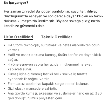
Term Of Use
ipsum
sn
sn
BEDEN TABLOSU
aşağıdaki bilgileri giriniz.
Ne işe yarıyor?
En az 8 karakter
Bir küçük harf karakter
Stok Bildirimi
İşbankası
Maximum
6
Bir rakam
Bir büyük harf
E-posta Adresi *
Her zaman zirvede! Bu jogger pantolonlar, suyu iten, ihtiyaç
En az 1 özel karakter
Akbank
Axess
4
SMS Onay Kodu
SMS Onay Kodu
duyduğunuzda esneyen ve son derece dayanıklı olan en teknik
Beden Seçin
Ürün stoklara geldiğinde
mail adresinize
dokuma kumaşımızla üretilmiştir. Böylece sokağa çıktığınızda
Ziraat Bankası
Ziraat Bankası
4
Kapat
bildirim göndereceğiz.
Sipariş Numaranız *
kendinize güvenebilirsiniz.
Bilgilerinizi güncellemek için lütfen telefonunuza SMS
Bilgilerinizi güncellemek için lütfen telefonunuza SMS
Kapat
Kapat
Aşağıdakileri okudum ve kabul ediyorum:
QNB
QNB
4
ile gelen kodu girerek telefon numaranızı doğrulayın.
ile gelen kodu girerek telefon numaranızı doğrulayın.
Mağazada Bul
Kişisel verileriniz
Aydınlatma Metni
,
Hüküm ve Koşullar
Ürün Özellikleri
Teknik Özellikler
AnadoluBank
World
3
Kapat
uyarınca işlenecektir. Kişisel verilerimin Doğuş
Perakende Satış Giyim ve Aksesuar Ticaret A.Ş.
UA Storm teknolojisi, su tutmaz ve nefes alabilirlikten ödün
Sorgula
tarafından ticari elektronik ileti gönderilmesi amacıyla
vermez.
işlenmesini kabul ediyorum.
Hafif ve esnek dokuma kumaşı, üstün konfor ve dayanıklılık
GÖNDER
GÖNDER
sağlar.
Sms
Kapat
4 yöne esneyen yapısı her açıdan mükemmel hareket
E-mail
kabiliyeti sunar.
Çağrı Merkezi / Arama
Kumaş içine gizlenmiş lastikli bel kısmı ve iç tarafta
ayarlanabilir bağcık vardır.
Kişisel verilerimin Doğuş Perakende Satış Giyim ve
Aksesuar Ticaret A.Ş. bünyesinde yer alan
Fermuarsız cepleri ve kapaklı kargo cepleri bulunur.
markalara ait ürünlerin bana özel pazarlanması ve
Gizli elastik manşetlere sahiptir.
Doğuş Grubu şirketlerinde bulunan pazarlama
Ana gövde kumaşı, aksesuar ve süslemeler hariç en az %80
verilerimin kişiselleştirilmiş reklamcılık faaliyeti
geri dönüştürülmüş polyester içerir.
amacıyla işlenmesini kabul ediyorum.
Kimlik, iletişim ve müşteri işlem verilerimin alınan