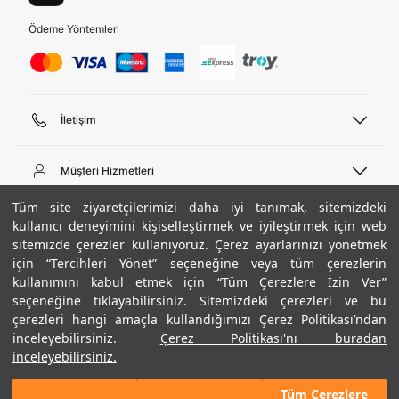
Ödeme Yöntemleri
İletişim
Telefon Desteği
444 02 00
Müşteri Hizmetleri
Pazartesi - Cuma 09:00 - 18:00
E-posta
Sipariş Sorgulama
Tüm site ziyaretçilerimizi daha iyi tanımak, sitemizdeki
bilgi@underarmour.com
Hakkımızda
Bize Ulaşın
kullanıcı deneyimini kişiselleştirmek ve iyileştirmek için web
sitemizde çerezler kullanıyoruz. Çerez ayarlarınızı yönetmek
Teslimat Bilgileri
Ticari Bilgiler
için “Tercihleri Yönet” seçeneğine veya tüm çerezlerin
İşlem Rehberi
UA Sosyal Medya
Hükümler ve Koşullar
kullanımını kabul etmek için “Tüm Çerezlere İzin Ver”
İade ve Değişimler
Gizlilik Politikası
seçeneğine tıklayabilirsiniz. Sitemizdeki çerezleri ve bu
Instagram
Sıkça Sorulan Sorular
Çerez Politikası
çerezleri hangi amaçla kullandığımızı Çerez Politikası’ndan
Popüler Kategoriler
Facebook
Beden Rehberi
inceleyebilirsiniz.
Çerez Politikası'nı buradan
Kariyer
Twitter
Site Haritası
Erkek Basketbol Ayakkabısı
inceleyebilirsiniz.
+ 2 Renk
Beden Seçimi
XL
ETBİS
YouTube
Mağazalar
Çocuk Basketbol Ayakkabısı
Tüm Çerezlere
Armour Club
Erkek Eşofman