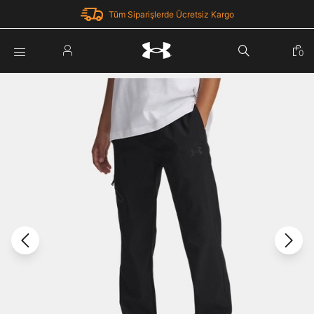
Tüm Siparişlerde Ücretsiz Kargo
Parola Yenileme
0
Giriş Yap
Parola yenileme isteği için e-posta adresinizi giriniz.
E-posta adresi
E-posta Adresi *
Şifre *
Parolayı Yenile
göster
Giriş Sayfasına Dön
Şifremi Unuttum
Zaten hesabın var mı? Giriş yap
Giriş Yap
Kayıt Ol
Under Armour'da yeni misiniz?
Üye Olmadan Devam Et