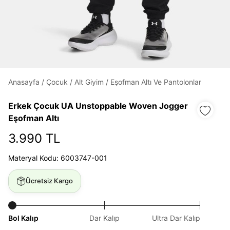
Daha hızlı ödeme.
Hızlı sipariş takibi.
Kolay iade ve değişim.
Anasayfa
/
Çocuk
/
Alt Giyim
/
Eşofman Altı Ve Pantolonlar
Erkek Çocuk UA Unstoppable Woven Jogger
Giriş Yap
Kayıt Ol
Eşofman Altı
3.990 TL
E-posta
Materyal Kodu: 6003747-001
Şifre
Ücretsiz Kargo
göster
Bol Kalıp
Dar Kalıp
Ultra Dar Kalıp
Şifremi Unuttum
Beni Hatırla