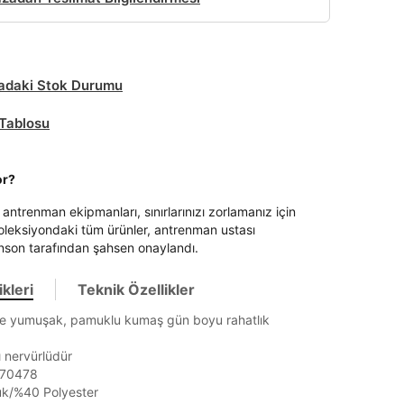
daki Stok Durumu
Tablosu
or?
antrenman ekipmanları, sınırlarınızı zorlamanız için
koleksiyondaki tüm ürünler, antrenman ustası
son tarafından şahsen onaylandı.
kleri
Teknik Özellikler
e yumuşak, pamuklu kumaş gün boyu rahatlık
 nervürlüdür
1370478
k/%40 Polyester