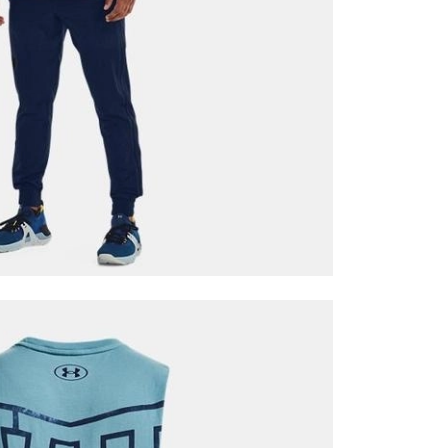
it
Mağazada Bul
z.