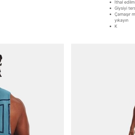
E-posta adresi
İthal edilmi
Giysiyi te
Çamaşır ma
yıkayın
K
Parolayı Yenile
Giriş Sayfasına Dön
Zaten hesabın var mı? Giriş yap
Giriş Yap
BEDEN TABLOSU