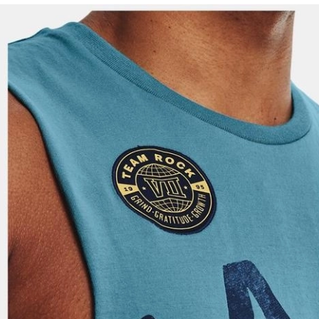
Perakende Satış Giyim ve Aksesuar Ticaret A.Ş.
tarafından ticari elektronik ileti gönderilmesi amacıyla
işlenmesini kabul ediyorum.
Sms
E-mail
Çağrı Merkezi / Arama
Kişisel verilerimin Doğuş Perakende Satış Giyim ve
Aksesuar Ticaret A.Ş. bünyesinde yer alan
markalara ait ürünlerin bana özel pazarlanması ve
Doğuş Grubu şirketlerinde bulunan pazarlama
verilerimin kişiselleştirilmiş reklamcılık faaliyeti
amacıyla işlenmesini kabul ediyorum.
Kimlik, iletişim ve müşteri işlem verilerimin alınan
internet sitesi altyapı hizmetlerinin sunucularının yurt
dışında bulunması sebebiyle yurt dışında mukim
Amazon Inc. ve Google LLC. ile paylaşılmasını kabul
ediyorum.
Üye Ol