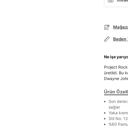
Mağaza
Beden 
Ne işe yarıy
Project Rock 
üretildi. Bu 
Dwayne John
Ürün Özelli
Parola Yenileme
Son derec
sağlar
Yaka kısmı
Parola yenileme isteği için e-posta adresinizi giriniz.
Stil No: 
%60 Pamu