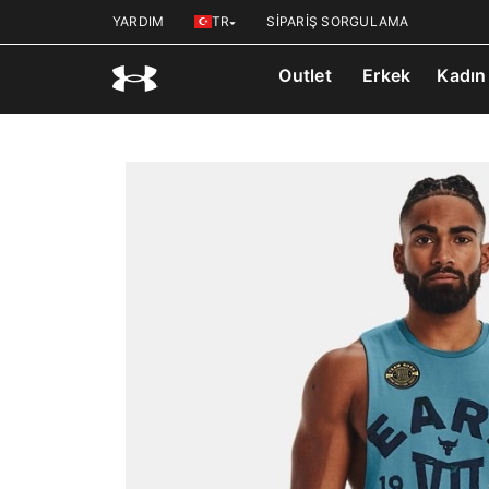
YARDIM
TR
SİPARİŞ SORGULAMA
Outlet
Erkek
Kadın