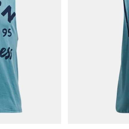
Telefon Numarası*
E-posta Adresi*
Şifre*
göster
En az 8 karakter
Bir küçük harf karakter
Bir rakam
Bir büyük harf
En az 1 özel karakter
Aşağıdakileri okudum ve kabul ediyorum:
Kişisel verileriniz
Aydınlatma Metni
,
Hüküm ve Koşullar
uyarınca işlenecektir. Kişisel verilerimin Doğuş