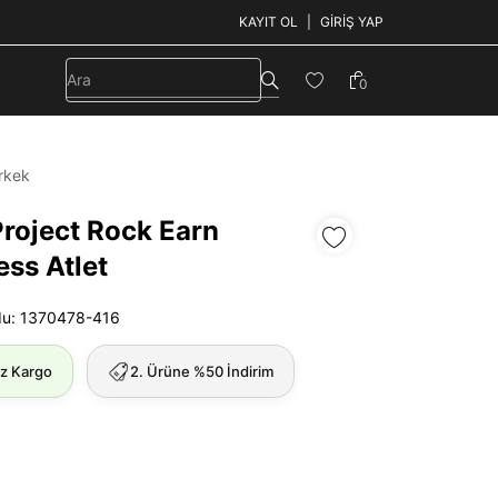
KAYIT OL
GIRIŞ YAP
0
rkek
Project Rock Earn
ess Atlet
du: 1370478-416
iz Kargo
2. Ürüne %50 İndirim