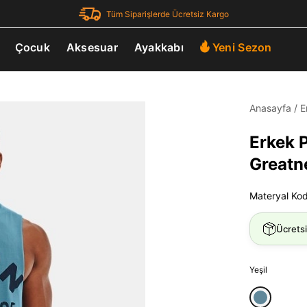
Tüm Siparişlerde Ücretsiz Kargo
Çocuk
Aksesuar
Ayakkabı
Yeni Sezon
Anasayfa
/
E
Erkek 
Greatn
Materyal Ko
Ücrets
Yeşil