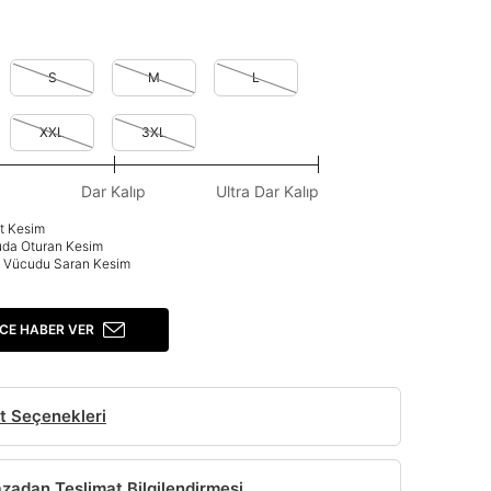
S
M
L
XXL
3XL
Dar Kalıp
Ultra Dar Kalıp
at Kesim
uda Oturan Kesim
p: Vücudu Saran Kesim
CE HABER VER
t Seçenekleri
adan Teslimat Bilgilendirmesi