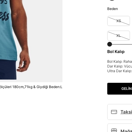
Beden
XS
XL
Bol Kalıp
Bol Kalıp: Rah
Dar Kalıp: Vüc
Ultra Dar Kalı
lçüleri 180cm,71kg & Giydiği Beden:L
GELIN
Taksi
Mağaz