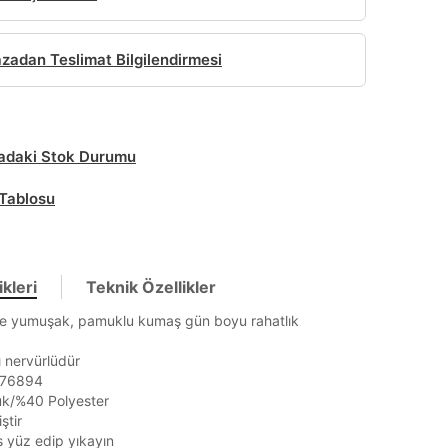
adan Teslimat Bilgilendirmesi
daki Stok Durumu
Tablosu
kleri
Teknik Özellikler
e yumuşak, pamuklu kumaş gün boyu rahatlık
 nervürlüdür
1376894
k/%40 Polyester
ştir
rs yüz edip yıkayın