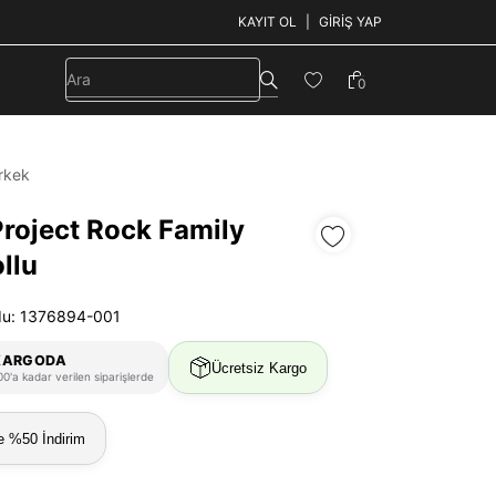
KAYIT OL
GIRIŞ YAP
0
rkek
Project Rock Family
llu
du: 1376894-001
KARGODA
Ücretsiz Kargo
0'a kadar verilen siparişlerde
e %50 İndirim