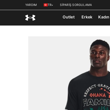
YARDIM
TR
SİPARİŞ SORGULAMA
Outlet
Erkek
Kadın