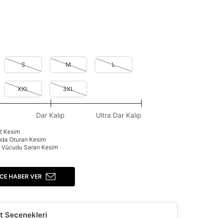
S
M
L
XXL
3XL
Dar Kalıp
Ultra Dar Kalıp
at Kesim
uda Oturan Kesim
p: Vücudu Saran Kesim
CE HABER VER
t Seçenekleri