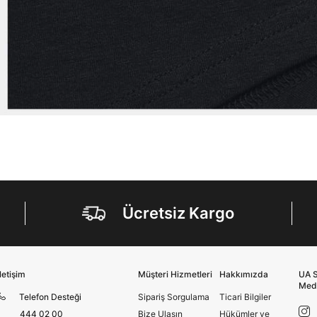
Ücretsiz Kargo
İletişim
Müşteri Hizmetleri
Hakkımızda
UA S
Med
Telefon Desteği
Sipariş Sorgulama
Ticari Bilgiler
444 02 00
Bize Ulaşın
Hükümler ve