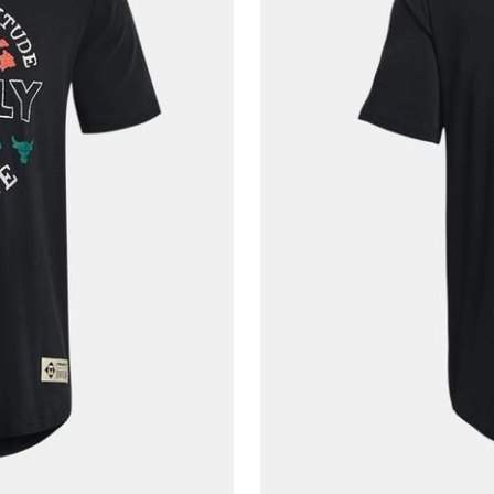
Telefon Numarası*
E-posta Adresi*
Şifre*
göster
En az 8 karakter
Bir küçük harf karakter
Bir rakam
Bir büyük harf
En az 1 özel karakter
Aşağıdakileri okudum ve kabul ediyorum:
Kişisel verileriniz
Aydınlatma Metni
,
Hüküm ve Koşullar