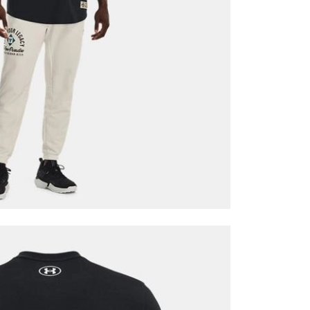
it
Mağazada Bul
z.