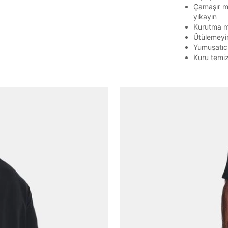
E-posta adresi
Çamaşır ma
yıkayın
Kurutma m
Ütülemeyi
Yumuşatıc
Parolayı Yenile
Kuru temi
Giriş Sayfasına Dön
Zaten hesabın var mı? Giriş yap
Giriş Yap
BEDEN TABLOSU