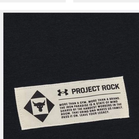
uyarınca işlenecektir. Kişisel verilerimin Doğuş
Perakende Satış Giyim ve Aksesuar Ticaret A.Ş.
tarafından ticari elektronik ileti gönderilmesi amacıyla
işlenmesini kabul ediyorum.
Sms
E-mail
Çağrı Merkezi / Arama
Kişisel verilerimin Doğuş Perakende Satış Giyim ve
Aksesuar Ticaret A.Ş. bünyesinde yer alan
markalara ait ürünlerin bana özel pazarlanması ve
Doğuş Grubu şirketlerinde bulunan pazarlama
verilerimin kişiselleştirilmiş reklamcılık faaliyeti
amacıyla işlenmesini kabul ediyorum.
Kimlik, iletişim ve müşteri işlem verilerimin alınan
internet sitesi altyapı hizmetlerinin sunucularının yurt
dışında bulunması sebebiyle yurt dışında mukim
Amazon Inc. ve Google LLC. ile paylaşılmasını kabul
ediyorum.
Üye Ol