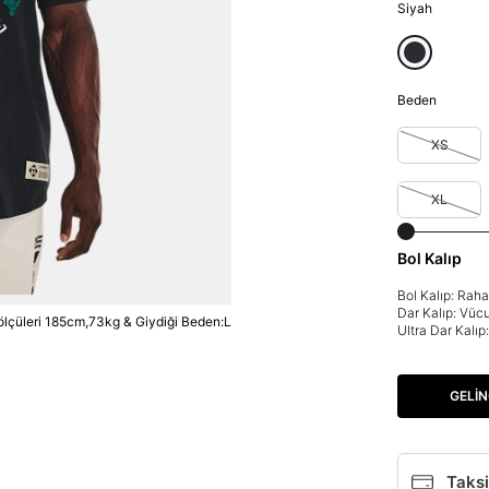
Siyah
Beden
XS
XL
Bol Kalıp
Bol Kalıp: Rah
Dar Kalıp: Vüc
lçüleri 185cm,73kg & Giydiği Beden:L
Ultra Dar Kalı
GELIN
Taksi