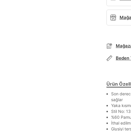
Mağaz
Mağaza
Beden 
Ürün Özelli
Son derec
sağlar
Yaka kısmı
Parola Yenileme
Stil No: 
%60 Pamu
Parola yenileme isteği için e-posta adresinizi giriniz.
İthal edilmi
Giysiyi te