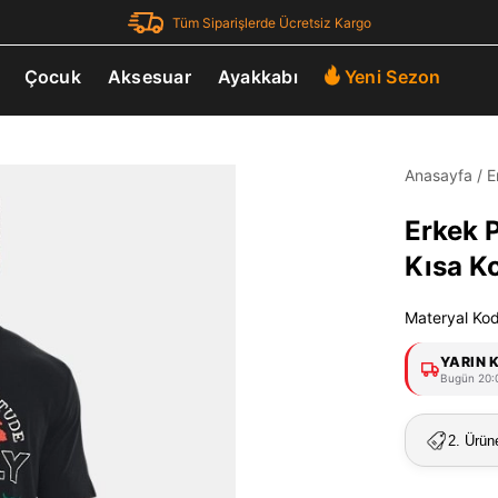
Tüm Siparişlerde Ücretsiz Kargo
Çocuk
Aksesuar
Ayakkabı
Yeni Sezon
Anasayfa
/
E
Erkek 
Kısa Ko
Materyal Ko
YARIN 
Bugün 20:0
2. Ürün