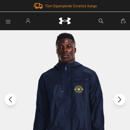
Tüm Siparişlerde Ücretsiz Kargo
Parola Yenileme
0
Giriş Yap
Parola yenileme isteği için e-posta adresinizi giriniz.
E-posta adresi
E-posta Adresi *
Şifre *
Parolayı Yenile
göster
Giriş Sayfasına Dön
Şifremi Unuttum
Zaten hesabın var mı? Giriş yap
Giriş Yap
Kayıt Ol
Under Armour'da yeni misiniz?
Üye Olmadan Devam Et