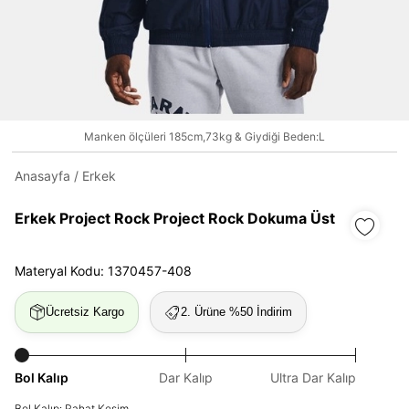
Daha hızlı ödeme.
Hızlı sipariş takibi.
Kolay iade ve değişim.
Manken ölçüleri 185cm,73kg & Giydiği Beden:L
Giriş Yap
Kayıt Ol
Anasayfa
/
Erkek
Erkek Project Rock Project Rock Dokuma Üst
E-posta
Materyal Kodu: 1370457-408
Şifre
Ücretsiz Kargo
2. Ürüne %50 İndirim
göster
Şifremi Unuttum
Beni Hatırla
Bol Kalıp
Dar Kalıp
Ultra Dar Kalıp
Bol Kalıp: Rahat Kesim