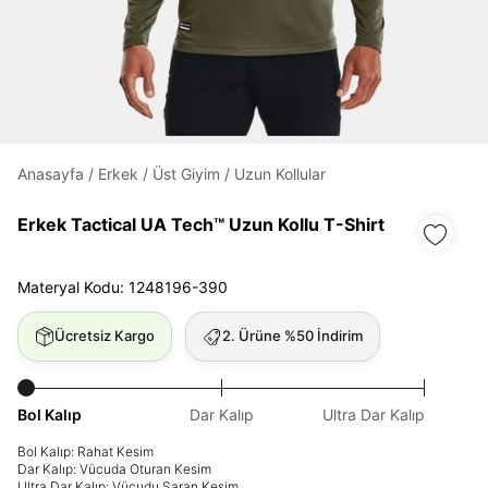
Daha hızlı ödeme.
Hızlı sipariş takibi.
Kolay iade ve değişim.
Giriş Yap
Kayıt Ol
Anasayfa
/
Erkek
/
Üst Giyim
/
Uzun Kollular
Erkek Tactical UA Tech™ Uzun Kollu T-Shirt
E-posta
Materyal Kodu: 1248196-390
Şifre
Ücretsiz Kargo
2. Ürüne %50 İndirim
göster
Şifremi Unuttum
Beni Hatırla
Bol Kalıp
Dar Kalıp
Ultra Dar Kalıp
Bol Kalıp: Rahat Kesim
Giriş Yap
Dar Kalıp: Vücuda Oturan Kesim
Ultra Dar Kalıp: Vücudu Saran Kesim