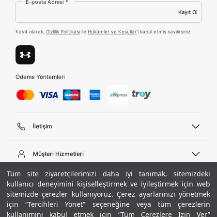
E-posta Adresi *
ediyorum.
Kayıt Ol
Üye Ol
Kayıt olarak,
Gizlilik Politikası
ile
Hükümler ve Koşullar
'ı kabul etmiş sayılırsınız.
Birleşik Krallık
Türkiye
Ödeme Yöntemleri
Tümünü Gör
İletişim
Telefon Desteği
444 02 00
Müşteri Hizmetleri
Pazartesi - Cuma 09:00 - 18:00
E-posta
Sipariş Sorgulama
Tüm site ziyaretçilerimizi daha iyi tanımak, sitemizdeki
bilgi@underarmour.com
Hakkımızda
Bize Ulaşın
kullanıcı deneyimini kişiselleştirmek ve iyileştirmek için web
sitemizde çerezler kullanıyoruz. Çerez ayarlarınızı yönetmek
Teslimat Bilgileri
Ticari Bilgiler
için “Tercihleri Yönet” seçeneğine veya tüm çerezlerin
İşlem Rehberi
UA Sosyal Medya
Hükümler ve Koşullar
kullanımını kabul etmek için “Tüm Çerezlere İzin Ver”