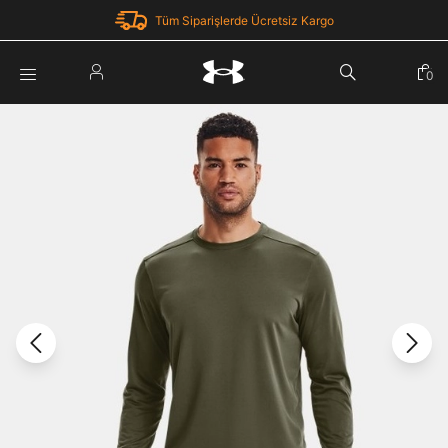
Tüm Siparişlerde Ücretsiz Kargo
Parola Yenileme
0
Giriş Yap
Parola yenileme isteği için e-posta adresinizi giriniz.
E-posta adresi
E-posta Adresi *
Şifre *
Parolayı Yenile
göster
Giriş Sayfasına Dön
Şifremi Unuttum
Zaten hesabın var mı? Giriş yap
Giriş Yap
Kayıt Ol
Under Armour'da yeni misiniz?
Üye Olmadan Devam Et