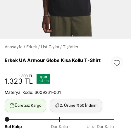
Daha hızlı ödeme.
Hızlı sipariş takibi.
Kolay iade ve değişim.
Anasayfa
/
Erkek
/
Üst Giyim
/
Tişörtler
Giriş Yap
Kayıt Ol
Erkek UA Armour Globe Kısa Kollu T-Shirt
E-posta
1.890 TL
%30
1.323 TL
indirim
Materyal Kodu: 6009261-001
Şifre
göster
Ücretsiz Kargo
2. Ürüne %50 İndirim
Şifremi Unuttum
Beni Hatırla
Bol Kalıp
Dar Kalıp
Ultra Dar Kalıp