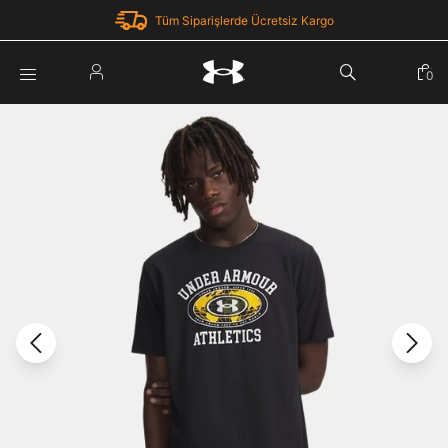
Tüm Siparişlerde Ücretsiz Kargo
Parola Yenileme
0
Giriş Yap
Parola yenileme isteği için e-posta adresinizi giriniz.
E-posta adresi
E-posta Adresi *
Şifre *
Parolayı Yenile
göster
Giriş Sayfasına Dön
Şifremi Unuttum
Zaten hesabın var mı? Giriş yap
Giriş Yap
Kayıt Ol
Under Armour'da yeni misiniz?
Üye Olmadan Devam Et