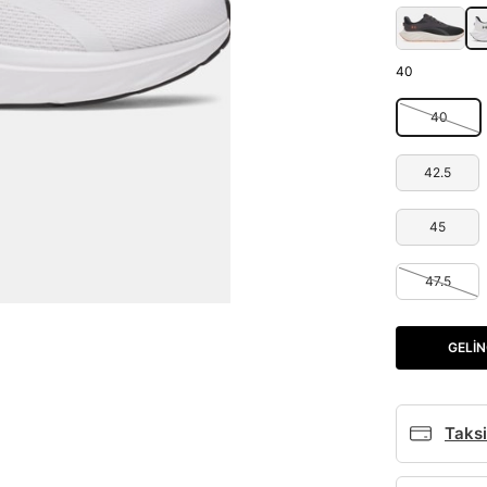
40
40
42.5
45
47.5
GELIN
Taksi