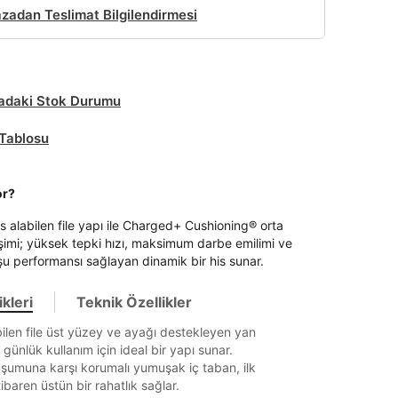
adan Teslimat Bilgilendirmesi
daki Stok Durumu
Tablosu
or?
s alabilen file yapı ile Charged+ Cushioning® orta
eşimi; yüksek tepki hızı, maksimum darbe emilimi ve
şu performansı sağlayan dinamik bir his sunar.
kleri
Teknik Özellikler
ilen file üst yüzey ve ayağı destekleyen yan
 günlük kullanım için ideal bir yapı sunar.
uşumuna karşı korumalı yumuşak iç taban, ilk
ibaren üstün bir rahatlık sağlar.