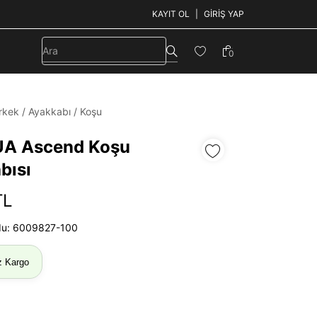
KAYIT OL
GIRIŞ YAP
0
rkek
/
Ayakkabı
/
Koşu
UA Ascend Koşu
bısı
TL
du: 6009827-100
z Kargo