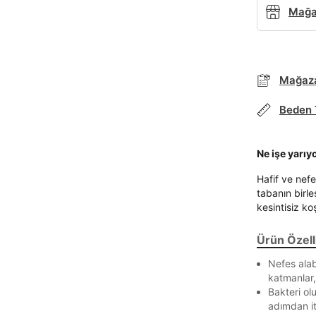
Mağaz
Mağaza
Parola Yenileme
Beden 
Parola yenileme isteği için e-posta adresinizi giriniz.
Ne işe yarıy
E-posta adresi
Hafif ve nefe
tabanın birl
kesintisiz ko
Ürün Özelli
Parolayı Yenile
Nefes alab
katmanlar,
Giriş Sayfasına Dön
Bakteri ol
adımdan it