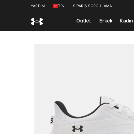
YARDIM
TR
SİPARİŞ SORGULAMA
Outlet
Erkek
Kadın