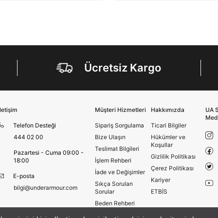
internet sitesi altyapı hizmetlerinin sunucularının yurt
dışında bulunması sebebiyle yurt dışında mukim
Amazon Inc. ve Google LLC. ile paylaşılmasını kabul
ediyorum.
Üye Ol
Ücretsiz Kargo
İletişim
Müşteri Hizmetleri
Hakkımızda
UA S
Med
Telefon Desteği
Sipariş Sorgulama
Ticari Bilgiler
444 02 00
Bize Ulaşın
Hükümler ve
Koşullar
Teslimat Bilgileri
Pazartesi - Cuma 09:00 -
Gizlilik Politikası
18:00
İşlem Rehberi
Çerez Politikası
İade ve Değişimler
E-posta
Kariyer
Sıkça Sorulan
bilgi@underarmour.com
Sorular
ETBİS
Beden Rehberi
Site Haritası