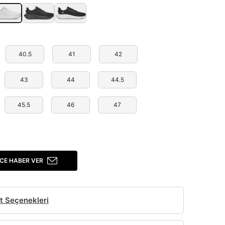
40.5
41
42
43
44
44.5
45.5
46
47
CE HABER VER
t Seçenekleri