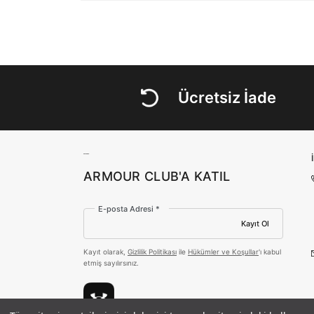
Ücretsiz İade
ARMOUR CLUB'A KATIL
E-posta Adresi *
Kayıt Ol
Kayıt olarak,
Gizlilik Politikası
ile
Hükümler ve Koşullar
'ı kabul
etmiş sayılırsınız.