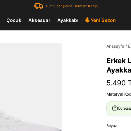
Tüm Siparişlerde Ücretsiz Kargo
Çocuk
Aksesuar
Ayakkabı
Yeni Sezon
Anasayfa
/
E
Erkek 
Ayakka
5.490 
Materyal Ko
Ücretsi
Beyaz