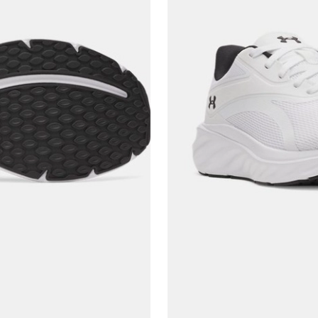
En az 8 karakter
Bir küçük harf karakter
Bir rakam
Bir büyük harf
En az 1 özel karakter
Aşağıdakileri okudum ve kabul ediyorum:
Kişisel verileriniz
Aydınlatma Metni
,
Hüküm ve Koşullar
uyarınca işlenecektir. Kişisel verilerimin Doğuş
Perakende Satış Giyim ve Aksesuar Ticaret A.Ş.
tarafından ticari elektronik ileti gönderilmesi amacıyla
işlenmesini kabul ediyorum.
Sms
E-mail
Çağrı Merkezi / Arama
Kişisel verilerimin Doğuş Perakende Satış Giyim ve
Aksesuar Ticaret A.Ş. bünyesinde yer alan
markalara ait ürünlerin bana özel pazarlanması ve
Doğuş Grubu şirketlerinde bulunan pazarlama
verilerimin kişiselleştirilmiş reklamcılık faaliyeti
amacıyla işlenmesini kabul ediyorum.
Kimlik, iletişim ve müşteri işlem verilerimin alınan