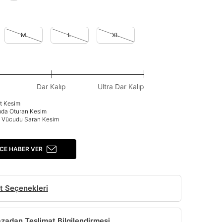
M
L
XL
Dar Kalıp
Ultra Dar Kalıp
at Kesim
uda Oturan Kesim
p: Vücudu Saran Kesim
CE HABER VER
t Seçenekleri
adan Teslimat Bilgilendirmesi