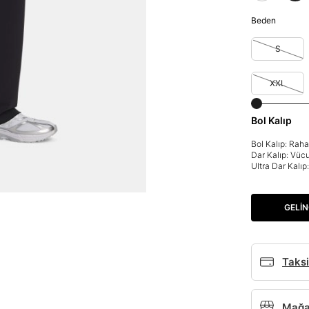
Beden
S
XXL
Bol Kalıp
Bol Kalıp: Rah
Dar Kalıp: Vüc
Ultra Dar Kalı
GELIN
Parola Yenileme
Parola yenileme isteği için e-posta adresinizi giriniz.
Taksi
E-posta adresi
Mağaz