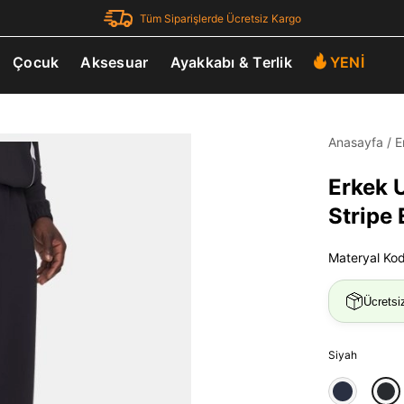
Tüm Siparişlerde Ücretsiz Kargo
Çocuk
Aksesuar
Ayakkabı & Terlik
YENİ
Anasayfa
/
E
Erkek U
Stripe 
Materyal Ko
Ücretsi
Siyah