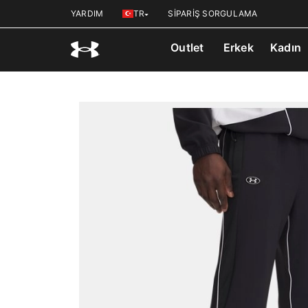
YARDIM
TR
SİPARİŞ SORGULAMA
Outlet
Erkek
Kadın