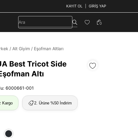
KAYIT OL
GIRIŞ YAP
0
rkek
/
Alt Giyim
/
Eşofman Altları
A Best Tricot Side
Eşofman Altı
du: 6000661-001
z Kargo
2. Ürüne %50 İndirim