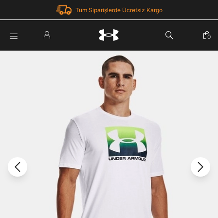
Tüm Siparişlerde Ücretsiz Kargo
Parola Yenileme
0
Giriş Yap
Parola yenileme isteği için e-posta adresinizi giriniz.
E-posta adresi
E-posta Adresi *
Şifre *
Parolayı Yenile
göster
Giriş Sayfasına Dön
Şifremi Unuttum
Zaten hesabın var mı? Giriş yap
Giriş Yap
Kayıt Ol
Under Armour'da yeni misiniz?
Üye Olmadan Devam Et