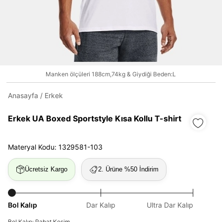
Daha hızlı ödeme.
Hızlı sipariş takibi.
Kolay iade ve değişim.
Manken ölçüleri 188cm,74kg & Giydiği Beden:L
Giriş Yap
Kayıt Ol
Anasayfa
/
Erkek
E-posta
Erkek UA Boxed Sportstyle Kısa Kollu T-shirt
Materyal Kodu: 1329581-103
Şifre
göster
Ücretsiz Kargo
2. Ürüne %50 İndirim
Şifremi Unuttum
Beni Hatırla
Bol Kalıp
Dar Kalıp
Ultra Dar Kalıp
Giriş Yap
Bol Kalıp: Rahat Kesim