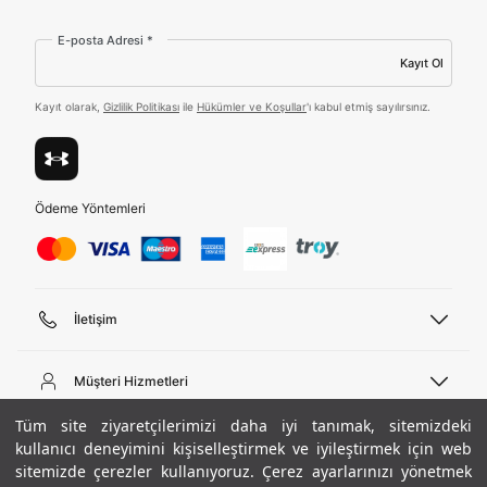
Amazon Inc. ve Google LLC. ile paylaşılmasını kabul
ediyorum.
E-posta Adresi *
Üye Ol
Kayıt Ol
Kayıt olarak,
Gizlilik Politikası
ile
Hükümler ve Koşullar
'ı kabul etmiş sayılırsınız.
Birleşik Krallık
Türkiye
Ödeme Yöntemleri
Tümünü Gör
İletişim
Telefon Desteği
444 02 00
Müşteri Hizmetleri
Pazartesi - Cuma 09:00 - 18:00
E-posta
Sipariş Sorgulama
Tüm site ziyaretçilerimizi daha iyi tanımak, sitemizdeki
bilgi@underarmour.com
Hakkımızda
Bize Ulaşın
kullanıcı deneyimini kişiselleştirmek ve iyileştirmek için web
sitemizde çerezler kullanıyoruz. Çerez ayarlarınızı yönetmek
Teslimat Bilgileri
Ticari Bilgiler