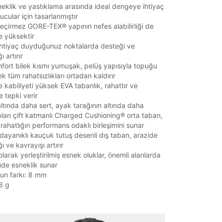
klik ve yastıklama arasında ideal dengeye ihtiyaç
cular için tasarlanmıştır
çirmez GORE-TEX® yapının nefes alabilirliği de
e yüksektir
ihtiyaç duyduğunuz noktalarda desteği ve
ı artırır
mfort bilek kısmı yumuşak, pelüş yapısıyla topuğu
k tüm rahatsızlıkları ortadan kaldırır
 kabiliyeti yüksek EVA tabanlık, rahattır ve
e tepki verir
tında daha sert, ayak tarağının altında daha
lan çift katmanlı Charged Cushioning® orta taban,
rahatlığın performans odaklı birleşimini sunar
ayanıklı kauçuk tutuş desenli dış taban, arazide
ğı ve kavrayışı artırır
larak yerleştirilmiş esnek oluklar, önemli alanlarda
üde esneklik sunar
un farkı: 8 mm
it
58 g
Mağazada Bul