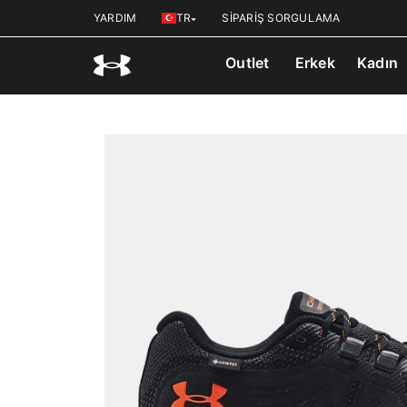
YARDIM
TR
SİPARİŞ SORGULAMA
Outlet
Erkek
Kadın