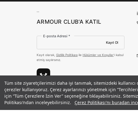
ARMOUR CLUB'A KATIL
E-posta Adresi *
Kayıt Ol
Kayıt olarak,
Gizlilik Politikası
ile
Hükümler ve Koşullar
'ı kabul
etmiş sayılırsınız.
Tüm site ziyaretçilerimizi daha iyi tanımak, sitemizdeki kullanıcı
Erkek UA Charged Bandit Trail GOR
çerezler kullanıyoruz. Çerez ayarlarınızı yönetmek için “Tercihl
Ödeme Yöntemleri
için “Tüm Çerezlere İzin Ver” seçeneğine tıklayabilirsiniz. Sitem
Politikası’ndan inceleyebilirsiniz.
Çerez Politikası'nı buradan ince
©2021 Under Armour, Inc.
Gizlilik Politikası
/
Çerez Politikası
/