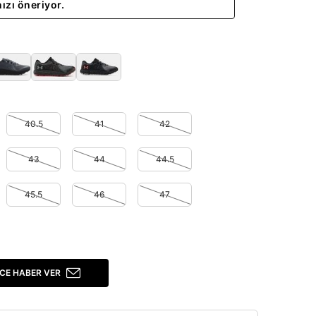
ızı öneriyor.
40.5
41
42
43
44
44.5
45.5
46
47
CE HABER VER