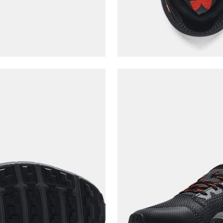
Şifre*
göster
En az 8 karakter
Bir küçük harf karakter
Bir rakam
Bir büyük harf
En az 1 özel karakter
Aşağıdakileri okudum ve kabul ediyorum:
Kişisel verileriniz
Aydınlatma Metni
,
Hüküm ve Koşullar
uyarınca işlenecektir. Kişisel verilerimin Doğuş
Perakende Satış Giyim ve Aksesuar Ticaret A.Ş.
tarafından ticari elektronik ileti gönderilmesi amacıyla
işlenmesini kabul ediyorum.
Sms
E-mail
Çağrı Merkezi / Arama