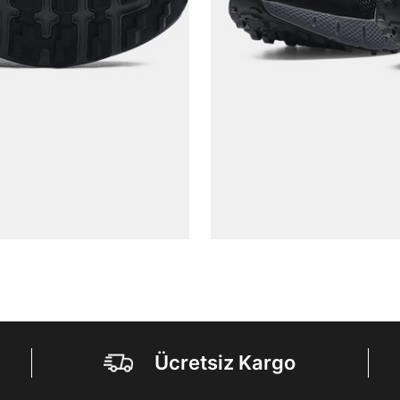
Kişisel verilerimin Doğuş Perakende Satış Giyim ve
Aksesuar Ticaret A.Ş. bünyesinde yer alan
markalara ait ürünlerin bana özel pazarlanması ve
Doğuş Grubu şirketlerinde bulunan pazarlama
verilerimin kişiselleştirilmiş reklamcılık faaliyeti
amacıyla işlenmesini kabul ediyorum.
Kimlik, iletişim ve müşteri işlem verilerimin alınan
internet sitesi altyapı hizmetlerinin sunucularının yurt
dışında bulunması sebebiyle yurt dışında mukim
Amazon Inc. ve Google LLC. ile paylaşılmasını kabul
ediyorum.
Üye Ol
Ücretsiz Kargo