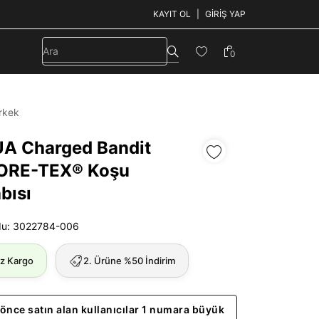
KAYIT OL
GIRIŞ YAP
0
rkek
UA Charged Bandit
GORE-TEX® Koşu
bısı
du: 3022784-006
iz Kargo
2. Ürüne %50 İndirim
önce satın alan kullanıcılar 1 numara büyük