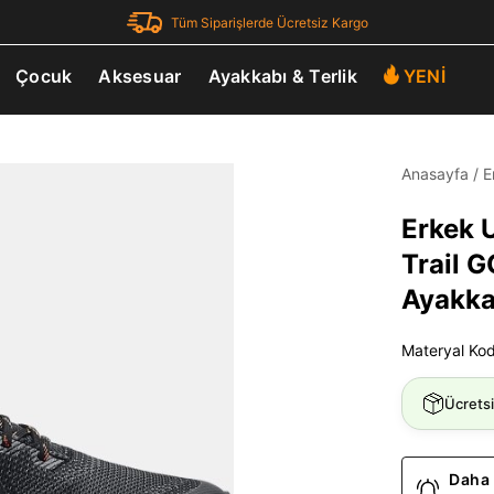
Tüm Siparişlerde Ücretsiz Kargo
Çocuk
Aksesuar
Ayakkabı & Terlik
YENİ
Anasayfa
/
E
Erkek 
Trail 
Ayakka
Materyal Ko
Ücrets
Daha 