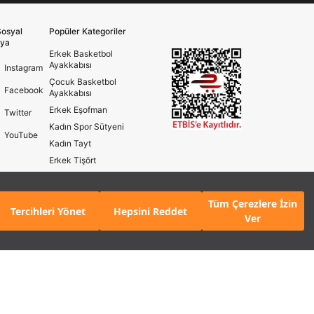
osyal
Popüler Kategoriler
ya
Erkek Basketbol
Ayakkabısı
Instagram
Çocuk Basketbol
Facebook
Ayakkabısı
Erkek Eşofman
Twitter
Kadın Spor Sütyeni
YouTube
Kadın Tayt
Erkek Tişört
Erkek Koşu Ayakkabısı
Kadın Koşu Ayakkabısı
Tüm Çerezlere İzin
Tercihleri Yönet
Hepsini Reddet
Ver