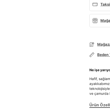
Taksi
Mağaz
Mağaza
Beden 
Parola Yenileme
Ne işe yarıy
Parola yenileme isteği için e-posta adresinizi giriniz.
Hafif, sağla
E-posta adresi
ayakkabımız
teknolojisiy
ve çamurda k
Ürün Özelli
Parolayı Yenile