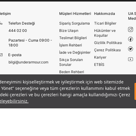
İletişim
Müşteri Hizmetleri
Hakkımızda
UA S
Med
Telefon Desteği
Sipariş Sorgulama
Ticari Bilgiler
444 02 00
Bize Ulaşın
Hükümler ve
Koşullar
Teslimat Bilgileri
Pazartesi - Cuma 09:00 -
Gizlilik Politikası
18:00
İşlem Rehberi
Çerez Politikası
İade ve Değişimler
E-posta
Kariyer
Sıkça Sorulan
bilgi@underarmour.com
Sorular
ETBİS
Beden Rehberi
Site Haritası
 deneyimini kişiselleştirmek ve iyileştirmek için web sitemizde
E-TEX® Koşu Ayakkabısı
Mağazalar
eri Yönet” seçeneğine veya tüm çerezlerin kullanımını kabul etmek
GELINCE HABER VER
Armour Club
izdeki çerezleri ve bu çerezleri hangi amaçla kullandığımızı Çerez
leyebilirsiniz.
Hüküm ve Koşullar
Çerezleri Yönet