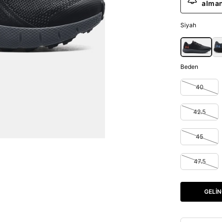
alman
Siyah
Beden
40
42.5
45
47.5
GELIN