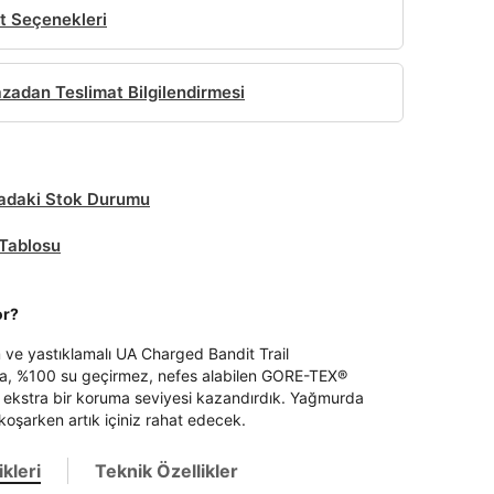
t Seçenekleri
adan Teslimat Bilgilendirmesi
daki Stok Durumu
Tablosu
or?
m ve yastıklamalı UA Charged Bandit Trail
a, %100 su geçirmez, nefes alabilen GORE-TEX®
le ekstra bir koruma seviyesi kazandırdık. Yağmurda
oşarken artık içiniz rahat edecek.
kleri
Teknik Özellikler