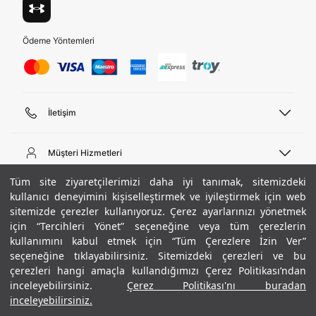
Ödeme Yöntemleri
İletişim
Telefon Desteği
444 02 00
Müşteri Hizmetleri
Pazartesi - Cuma 09:00 - 18:00
E-posta
Sipariş Sorgulama
Tüm site ziyaretçilerimizi daha iyi tanımak, sitemizdeki
bilgi@underarmour.com
Hakkımızda
Bize Ulaşın
kullanıcı deneyimini kişiselleştirmek ve iyileştirmek için web
sitemizde çerezler kullanıyoruz. Çerez ayarlarınızı yönetmek
Teslimat Bilgileri
Ticari Bilgiler
için “Tercihleri Yönet” seçeneğine veya tüm çerezlerin
İşlem Rehberi
UA Sosyal Medya
Hükümler ve Koşullar
kullanımını kabul etmek için “Tüm Çerezlere İzin Ver”
İade ve Değişimler
Gizlilik Politikası
seçeneğine tıklayabilirsiniz. Sitemizdeki çerezleri ve bu
Instagram
Sıkça Sorulan Sorular
Çerez Politikası
çerezleri hangi amaçla kullandığımızı Çerez Politikası’ndan
Popüler Kategoriler
Facebook
Beden Rehberi
inceleyebilirsiniz.
Çerez Politikası'nı buradan
Kariyer
Twitter
Site Haritası
Erkek Basketbol Ayakkabısı
inceleyebilirsiniz.
+ 6 Renk
ETBİS
YouTube
Mağazalar
Çocuk Basketbol Ayakkabısı