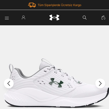
Tüm Siparişlerde Ücretsiz Kargo
Parola Yenileme
0
Giriş Yap
Parola yenileme isteği için e-posta adresinizi giriniz.
E-posta adresi
E-posta Adresi *
Şifre *
Parolayı Yenile
göster
Giriş Sayfasına Dön
Şifremi Unuttum
Zaten hesabın var mı? Giriş yap
Giriş Yap
Kayıt Ol
Under Armour'da yeni misiniz?
Üye Olmadan Devam Et