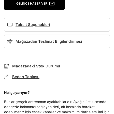
GELINCE HABER VER
Giriş Yap
Ad*
Taksit Seçenekleri
Soyad*
Mağazadan Teslimat Bilgilendirmesi
Telefon Numarası*
Mağazadaki Stok Durumu
Beden Tablosu
E-posta Adresi*
BEDEN TABLOSU
Ne işe yarıyor?
TAKSİT SEÇENEKLERİ
Şifre*
Bunlar gerçek antrenman ayakkabılarıdır. Ayağın üst kısmında
Mağazada Bul
göster
dengede kalmanızı sağlayan deri, alt kısmında hareket
edebilmeniz için esnek kanallar ve maksimum darbe emilimi için