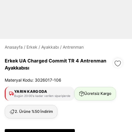
Daha hızlı ödeme.
Hızlı sipariş takibi.
Anasayfa
/
Erkek
/
Ayakkabı
/
Antrenman
Kolay iade ve değişim.
Erkek UA Charged Commit TR 4 Antrenman
Giriş Yap
Kayıt Ol
Ayakkabısı
Materyal Kodu: 3026017-106
E-posta
YARIN KARGODA
Ücretsiz Kargo
Bugün 20:00'a kadar verilen siparişlerde
Şifre
2. Ürüne %50 İndirim
göster
Şifremi Unuttum
Beni Hatırla