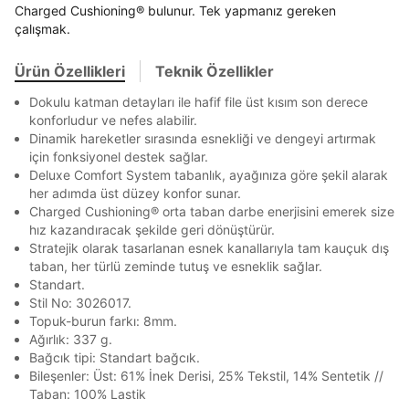
Banka
Kart
Taksit
Siparişinizin durumu hakkında bilgi alabilmek için
Term Of Use
ipsum
Charged Cushioning® bulunur. Tek yapmanız gereken
sn
sn
aşağıdaki bilgileri giriniz.
En az 8 karakter
Bir küçük harf karakter
çalışmak.
Stok Bildirimi
İşbankası
Maximum
6
Bir rakam
Bir büyük harf
E-posta Adresi *
En az 1 özel karakter
Akbank
Axess
4
SMS Onay Kodu
SMS Onay Kodu
Ürün Özellikleri
Teknik Özellikler
Beden Seçin
Ürün stoklara geldiğinde
mail adresinize
Ziraat Bankası
Ziraat Bankası
4
Dokulu katman detayları ile hafif file üst kısım son derece
bildirim göndereceğiz.
Sipariş Numaranız *
Bilgilerinizi güncellemek için lütfen telefonunuza SMS
Bilgilerinizi güncellemek için lütfen telefonunuza SMS
Aşağıdakileri okudum ve kabul ediyorum:
Kapat
Kapat
konforludur ve nefes alabilir.
QNB
QNB
4
ile gelen kodu girerek telefon numaranızı doğrulayın.
ile gelen kodu girerek telefon numaranızı doğrulayın.
Dinamik hareketler sırasında esnekliği ve dengeyi artırmak
Kişisel verileriniz
Aydınlatma Metni
,
Hüküm ve Koşullar
Mağazada Bul
uyarınca işlenecektir. Kişisel verilerimin Doğuş
AnadoluBank
World
3
için fonksiyonel destek sağlar.
Kapat
Perakende Satış Giyim ve Aksesuar Ticaret A.Ş.
Deluxe Comfort System tabanlık, ayağınıza göre şekil alarak
Sorgula
tarafından ticari elektronik ileti gönderilmesi amacıyla
her adımda üst düzey konfor sunar.
işlenmesini kabul ediyorum.
Charged Cushioning® orta taban darbe enerjisini emerek size
GÖNDER
GÖNDER
hız kazandıracak şekilde geri dönüştürür.
Sms
Stratejik olarak tasarlanan esnek kanallarıyla tam kauçuk dış
Kapat
E-mail
taban, her türlü zeminde tutuş ve esneklik sağlar.
Çağrı Merkezi / Arama
Standart.
Stil No: 3026017.
Kişisel verilerimin Doğuş Perakende Satış Giyim ve
Aksesuar Ticaret A.Ş. bünyesinde yer alan
Topuk-burun farkı: 8mm.
markalara ait ürünlerin bana özel pazarlanması ve
Ağırlık: 337 g.
Doğuş Grubu şirketlerinde bulunan pazarlama
Bağcık tipi: Standart bağcık.
verilerimin kişiselleştirilmiş reklamcılık faaliyeti
Bileşenler: Üst: 61% İnek Derisi, 25% Tekstil, 14% Sentetik //
Kapat
amacıyla işlenmesini kabul ediyorum.
Taban: 100% Lastik
Kimlik, iletişim ve müşteri işlem verilerimin alınan