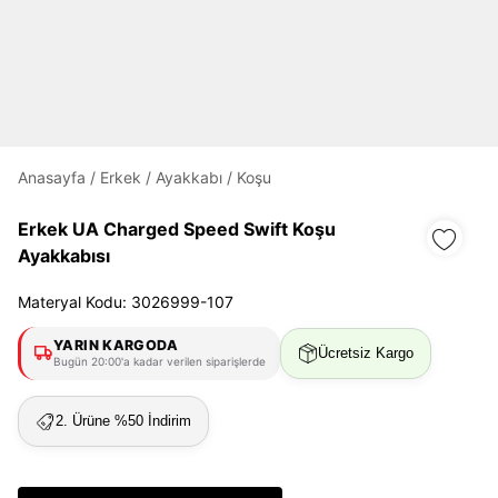
Daha hızlı ödeme.
Hızlı sipariş takibi.
Kolay iade ve değişim.
Anasayfa
/
Erkek
/
Ayakkabı
/
Koşu
Giriş Yap
Kayıt Ol
Erkek UA Charged Speed Swift Koşu
Ayakkabısı
E-posta
Materyal Kodu: 3026999-107
YARIN KARGODA
Ücretsiz Kargo
Bugün 20:00'a kadar verilen siparişlerde
Şifre
göster
2. Ürüne %50 İndirim
Şifremi Unuttum
Beni Hatırla