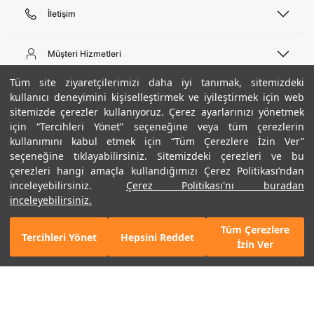
İletişim
Telefon Desteği
444 02 00
Müşteri Hizmetleri
Pazartesi - Cuma 09:00 - 18:00
E-posta
Sipariş Sorgulama
Tüm site ziyaretçilerimizi daha iyi tanımak, sitemizdeki
bilgi@underarmour.com
Hakkımızda
Bize Ulaşın
kullanıcı deneyimini kişiselleştirmek ve iyileştirmek için web
sitemizde çerezler kullanıyoruz. Çerez ayarlarınızı yönetmek
Teslimat Bilgileri
Ticari Bilgiler
için “Tercihleri Yönet” seçeneğine veya tüm çerezlerin
İşlem Rehberi
UA Sosyal Medya
Hükümler ve Koşullar
kullanımını kabul etmek için “Tüm Çerezlere İzin Ver”
İade ve Değişimler
Gizlilik Politikası
seçeneğine tıklayabilirsiniz. Sitemizdeki çerezleri ve bu
Instagram
Sıkça Sorulan Sorular
Çerez Politikası
çerezleri hangi amaçla kullandığımızı Çerez Politikası’ndan
Popüler Kategoriler
Facebook
Beden Rehberi
inceleyebilirsiniz.
Çerez Politikası'nı buradan
Kariyer
Twitter
Site Haritası
Erkek Basketbol Ayakkabısı
inceleyebilirsiniz.
+ 11 Renk
ETBİS
YouTube
Mağazalar
Çocuk Basketbol Ayakkabısı
Tüm Çerezlere
Armour Club
Erkek Eşofman
Tercihleri Yönet
Hepsini Reddet
GELINCE HABER VER
İzin Ver
Kadın Spor Sütyeni
Kadın Tayt
Erkek Tişört
Erkek Koşu Ayakkabısı
©2021 Under Armour, Inc.