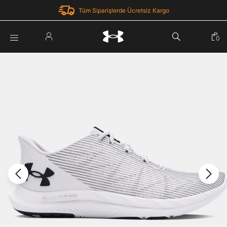
Tüm Siparişlerde Ücretsiz Kargo
Parola Yenileme
0
Giriş Yap
Parola yenileme isteği için e-posta adresinizi giriniz.
E-posta adresi
E-posta Adresi *
Şifre *
Parolayı Yenile
göster
Giriş Sayfasına Dön
Şifremi Unuttum
Zaten hesabın var mı? Giriş yap
Giriş Yap
Kayıt Ol
Under Armour'da yeni misiniz?
Üye Olmadan Devam Et