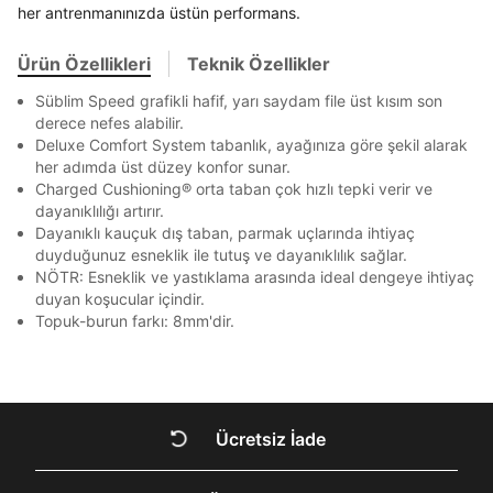
Akbank
Axess
4
SMS Onay Kodu
SMS Onay Kodu
her antrenmanınızda üstün performans.
Beden Seçin
Bir rakam
Bir büyük harf
Ürün stoklara geldiğinde
mail adresinize
Ziraat Bankası
Ziraat Bankası
4
En az 1 özel karakter
bildirim göndereceğiz.
Sipariş Numaranız *
Bilgilerinizi güncellemek için lütfen telefonunuza SMS
Bilgilerinizi güncellemek için lütfen telefonunuza SMS
Ürün Özellikleri
Teknik Özellikler
Kapat
Kapat
QNB
QNB
4
ile gelen kodu girerek telefon numaranızı doğrulayın.
ile gelen kodu girerek telefon numaranızı doğrulayın.
Mağazada Bul
Süblim Speed grafikli hafif, yarı saydam file üst kısım son
AnadoluBank
World
3
Aşağıdakileri okudum ve kabul ediyorum:
Kapat
derece nefes alabilir.
Kişisel verileriniz
Aydınlatma Metni
,
Hüküm ve Koşullar
Deluxe Comfort System tabanlık, ayağınıza göre şekil alarak
Sorgula
uyarınca işlenecektir. Kişisel verilerimin Doğuş
her adımda üst düzey konfor sunar.
Perakende Satış Giyim ve Aksesuar Ticaret A.Ş.
Charged Cushioning® orta taban çok hızlı tepki verir ve
GÖNDER
GÖNDER
tarafından ticari elektronik ileti gönderilmesi amacıyla
dayanıklılığı artırır.
işlenmesini kabul ediyorum.
Kapat
Dayanıklı kauçuk dış taban, parmak uçlarında ihtiyaç
Sms
duyduğunuz esneklik ile tutuş ve dayanıklılık sağlar.
NÖTR: Esneklik ve yastıklama arasında ideal dengeye ihtiyaç
E-mail
duyan koşucular içindir.
Çağrı Merkezi / Arama
Topuk-burun farkı: 8mm'dir.
Kişisel verilerimin Doğuş Perakende Satış Giyim ve
Aksesuar Ticaret A.Ş. bünyesinde yer alan
markalara ait ürünlerin bana özel pazarlanması ve
Kapat
Doğuş Grubu şirketlerinde bulunan pazarlama
verilerimin kişiselleştirilmiş reklamcılık faaliyeti
Ücretsiz İade
amacıyla işlenmesini kabul ediyorum.
DOĞRU UNDER
Kimlik, iletişim ve müşteri işlem verilerimin alınan
internet sitesi altyapı hizmetlerinin sunucularının yurt