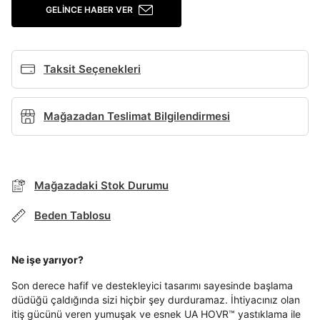
GELINCE HABER VER
Giriş Yap
Ad*
Taksit Seçenekleri
Soyad*
Mağazadan Teslimat Bilgilendirmesi
Telefon Numarası*
BEDEN TABLOSU
Mağazadaki Stok Durumu
E-posta Adresi*
Beden Tablosu
TAKSİT SEÇENEKLERİ
Mağazada Bul
Ne işe yarıyor?
Şifre*
Banka
Kart
Taksit
Siparişinizin durumu hakkında bilgi alabilmek için
Term Of Use
ipsum
göster
sn
sn
aşağıdaki bilgileri giriniz.
Son derece hafif ve destekleyici tasarımı sayesinde başlama
Stok Bildirimi
İşbankası
Maximum
6
düdüğü çaldığında sizi hiçbir şey durduramaz. İhtiyacınız olan
E-posta Adresi *
itiş gücünü veren yumuşak ve esnek UA HOVR™ yastıklama ile
En az 8 karakter
Bir küçük harf karakter