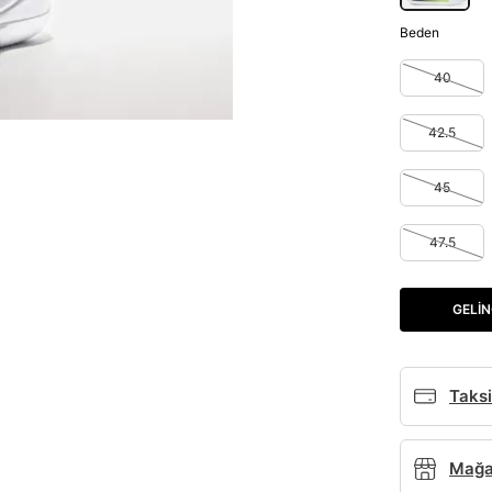
Beden
40
42.5
45
47.5
GELIN
Taksi
Mağaz