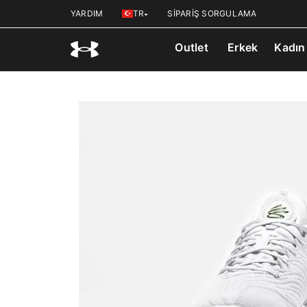
YARDIM
TR
SİPARİŞ SORGULAMA
Outlet
Erkek
Kadın