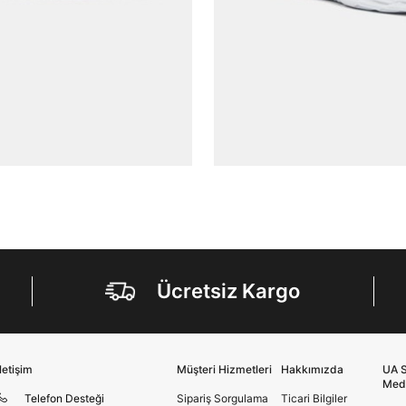
Doğuş Grubu şirketlerinde bulunan pazarlama
verilerimin kişiselleştirilmiş reklamcılık faaliyeti
amacıyla işlenmesini kabul ediyorum.
Kimlik, iletişim ve müşteri işlem verilerimin alınan
internet sitesi altyapı hizmetlerinin sunucularının yurt
dışında bulunması sebebiyle yurt dışında mukim
Amazon Inc. ve Google LLC. ile paylaşılmasını kabul
ediyorum.
Üye Ol
Ücretsiz Kargo
İletişim
Müşteri Hizmetleri
Hakkımızda
UA S
Med
Telefon Desteği
Sipariş Sorgulama
Ticari Bilgiler