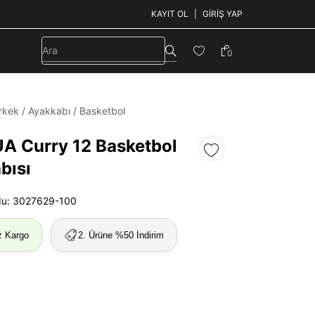
KAYIT OL
GIRIŞ YAP
0
rkek
/
Ayakkabı
/
Basketbol
UA Curry 12 Basketbol
bısı
du: 3027629-100
z Kargo
2. Ürüne %50 İndirim