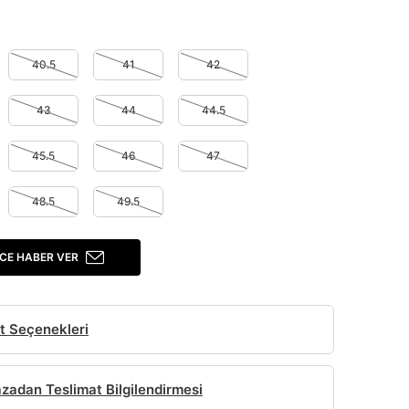
40.5
41
42
43
44
44.5
45.5
46
47
48.5
49.5
CE HABER VER
t Seçenekleri
adan Teslimat Bilgilendirmesi