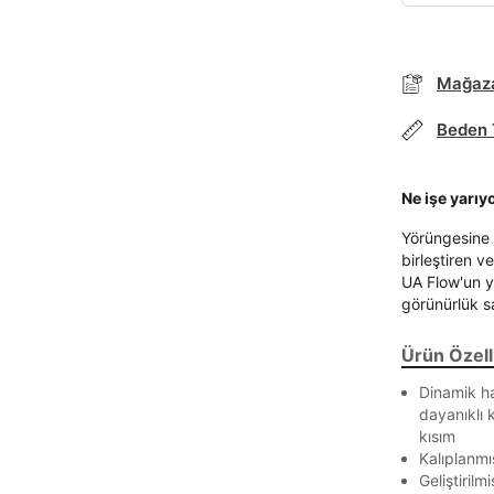
Mağaza
Beden 
Ne işe yarıy
Parola Yenileme
Yörüngesine 
birleştiren v
UA Flow'un y
Parola yenileme isteği için e-posta adresinizi giriniz.
görünürlük s
E-posta adresi
Ürün Özelli
Dinamik ha
dayanıklı k
kısım
Parolayı Yenile
Kalıplanmı
Geliştiril