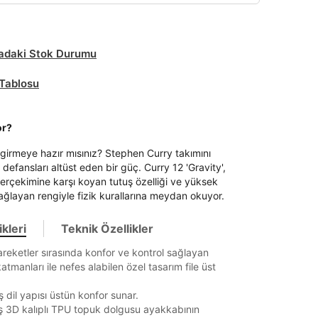
daki Stok Durumu
Tablosu
or?
girmeye hazır mısınız? Stephen Curry takımını
e defansları altüst eden bir güç. Curry 12 'Gravity',
erçekimine karşı koyan tutuş özelliği ve yüksek
ağlayan rengiyle fizik kurallarına meydan okuyor.
kleri
Teknik Özellikler
reketler sırasında konfor ve kontrol sağlayan
atmanları ile nefes alabilen özel tasarım file üst
ş dil yapısı üstün konfor sunar.
miş 3D kalıplı TPU topuk dolgusu ayakkabının