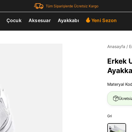
Tüm Siparişlerde Ücretsiz Kargo
Çocuk
Aksesuar
Ayakkabı
Yeni Sezon
Anasayfa
/
E
Erkek 
Ayakka
Materyal Ko
Ücretsi
Gri