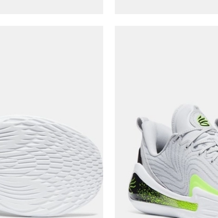
Şifre*
göster
En az 8 karakter
Bir küçük harf karakter
Bir rakam
Bir büyük harf
En az 1 özel karakter
Aşağıdakileri okudum ve kabul ediyorum:
Kişisel verileriniz
Aydınlatma Metni
,
Hüküm ve Koşullar
uyarınca işlenecektir. Kişisel verilerimin Doğuş
Perakende Satış Giyim ve Aksesuar Ticaret A.Ş.
tarafından ticari elektronik ileti gönderilmesi amacıyla
işlenmesini kabul ediyorum.
Sms
E-mail
Çağrı Merkezi / Arama
Kişisel verilerimin Doğuş Perakende Satış Giyim ve
Aksesuar Ticaret A.Ş. bünyesinde yer alan
markalara ait ürünlerin bana özel pazarlanması ve