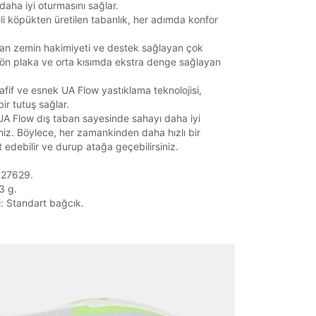
daha iyi oturmasını sağlar.
li köpükten üretilen tabanlık, her adımda konfor
an zemin hakimiyeti ve destek sağlayan çok
 ön plaka ve orta kısımda ekstra denge sağlayan
fif ve esnek UA Flow yastıklama teknolojisi,
ir tutuş sağlar.
UA Flow dış taban sayesinde sahayı daha iyi
niz. Böylece, her zamankinden daha hızlı bir
t edebilir ve durup atağa geçebilirsiniz.
027629.
3 g.
i: Standart bağcık.
it
Mağazada Bul
z.