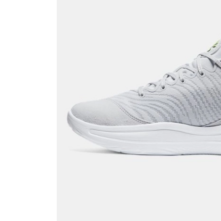
QNB
AnadoluBank