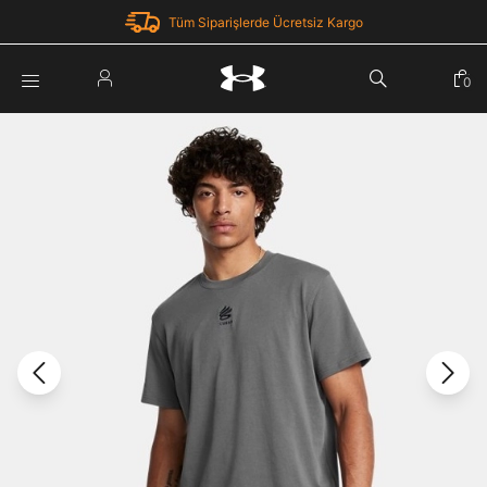
Tüm Siparişlerde Ücretsiz Kargo
Parola Yenileme
0
Giriş Yap
Parola yenileme isteği için e-posta adresinizi giriniz.
E-posta adresi
E-posta Adresi *
Şifre *
Parolayı Yenile
göster
Giriş Sayfasına Dön
Şifremi Unuttum
Zaten hesabın var mı? Giriş yap
Giriş Yap
Kayıt Ol
Under Armour'da yeni misiniz?
Üye Olmadan Devam Et