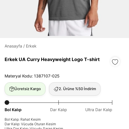
Daha hızlı ödeme.
Hızlı sipariş takibi.
Kolay iade ve değişim.
Anasayfa
/
Erkek
Giriş Yap
Kayıt Ol
Erkek UA Curry Heavyweight Logo T-shirt
E-posta
Materyal Kodu: 1387107-025
Ücretsiz Kargo
2. Ürüne %50 İndirim
Şifre
göster
Bol Kalıp
Dar Kalıp
Ultra Dar Kalıp
Şifremi Unuttum
Beni Hatırla
Bol Kalıp: Rahat Kesim
Dar Kalıp: Vücuda Oturan Kesim
Ultra Dar Kalıp: Vücudu Saran Kesim