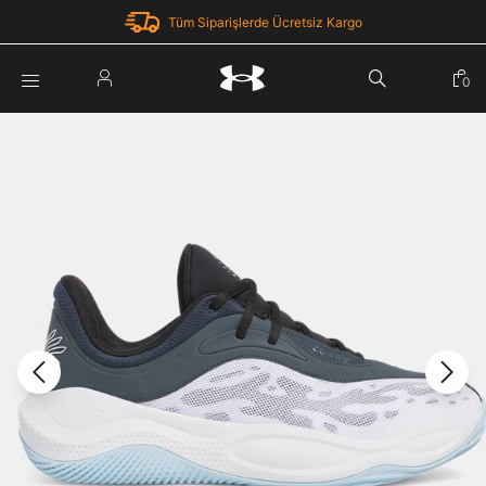
Tüm Siparişlerde Ücretsiz Kargo
Parola Yenileme
0
Giriş Yap
Parola yenileme isteği için e-posta adresinizi giriniz.
E-posta adresi
E-posta Adresi *
Şifre *
Parolayı Yenile
göster
Giriş Sayfasına Dön
Şifremi Unuttum
Zaten hesabın var mı? Giriş yap
Giriş Yap
Kayıt Ol
Under Armour'da yeni misiniz?
Üye Olmadan Devam Et