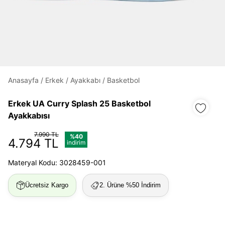
Daha hızlı ödeme.
Hızlı sipariş takibi.
Kolay iade ve değişim.
Anasayfa
/
Erkek
/
Ayakkabı
/
Basketbol
Giriş Yap
Kayıt Ol
Erkek UA Curry Splash 25 Basketbol
E-posta
Ayakkabısı
7.990 TL
%40
4.794 TL
indirim
Şifre
Materyal Kodu: 3028459-001
göster
Ücretsiz Kargo
2. Ürüne %50 İndirim
Şifremi Unuttum
Beni Hatırla
Giriş Yap