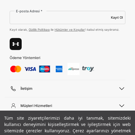
Amazon Inc. ve Google LLC. ile paylaşılmasını kabul
ediyorum.
E-posta Adresi *
Üye Ol
Kayıt Ol
Kayıt olarak,
Gizlilik Politikası
ile
Hükümler ve Koşullar
'ı kabul etmiş sayılırsınız.
Birleşik Krallık
Türkiye
Ödeme Yöntemleri
Tümünü Gör
İletişim
Telefon Desteği
444 02 00
Müşteri Hizmetleri
Pazartesi - Cuma 09:00 - 18:00
E-posta
Sipariş Sorgulama
Tüm site ziyaretçilerimizi daha iyi tanımak, sitemizdeki
bilgi@underarmour.com
Hakkımızda
Bize Ulaşın
kullanıcı deneyimini kişiselleştirmek ve iyileştirmek için web
sitemizde çerezler kullanıyoruz. Çerez ayarlarınızı yönetmek
Teslimat Bilgileri
Ticari Bilgiler