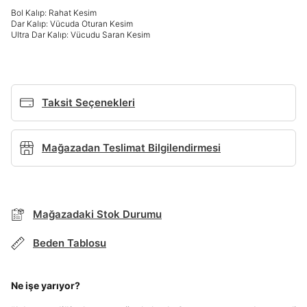
Giriş Yap
Bol Kalıp: Rahat Kesim
Dar Kalıp: Vücuda Oturan Kesim
Ad*
Ultra Dar Kalıp: Vücudu Saran Kesim
Soyad*
Taksit Seçenekleri
Telefon Numarası*
Mağazadan Teslimat Bilgilendirmesi
BEDEN TABLOSU
E-posta Adresi*
Mağazadaki Stok Durumu
TAKSİT SEÇENEKLERİ
Mağazada Bul
Beden Tablosu
Şifre*
Banka
Kart
Taksit
Siparişinizin durumu hakkında bilgi alabilmek için
Term Of Use
ipsum
sn
sn
göster
aşağıdaki bilgileri giriniz.
Stok Bildirimi
İşbankası
Maximum
6
Ne işe yarıyor?
E-posta Adresi *
En az 8 karakter
Bir küçük harf karakter
Akbank
Axess
4