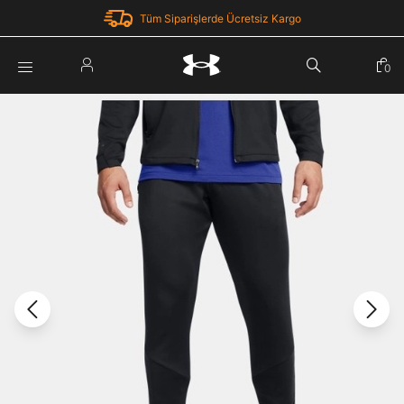
Tüm Siparişlerde Ücretsiz Kargo
Parola Yenileme
0
Giriş Yap
Parola yenileme isteği için e-posta adresinizi giriniz.
E-posta adresi
E-posta Adresi *
Şifre *
Parolayı Yenile
göster
Giriş Sayfasına Dön
Şifremi Unuttum
Zaten hesabın var mı? Giriş yap
Giriş Yap
Kayıt Ol
Under Armour'da yeni misiniz?
Üye Olmadan Devam Et