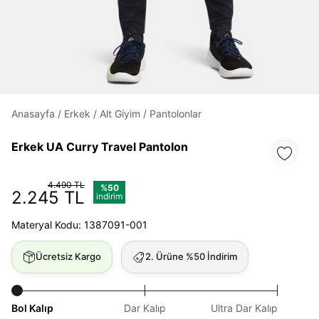
Daha hızlı ödeme.
Hızlı sipariş takibi.
Kolay iade ve değişim.
Anasayfa
/
Erkek
/
Alt Giyim
/
Pantolonlar
Giriş Yap
Kayıt Ol
Erkek UA Curry Travel Pantolon
E-posta
4.490 TL
%50
2.245 TL
indirim
Materyal Kodu: 1387091-001
Şifre
göster
Ücretsiz Kargo
2. Ürüne %50 İndirim
Şifremi Unuttum
Beni Hatırla
Bol Kalıp
Dar Kalıp
Ultra Dar Kalıp