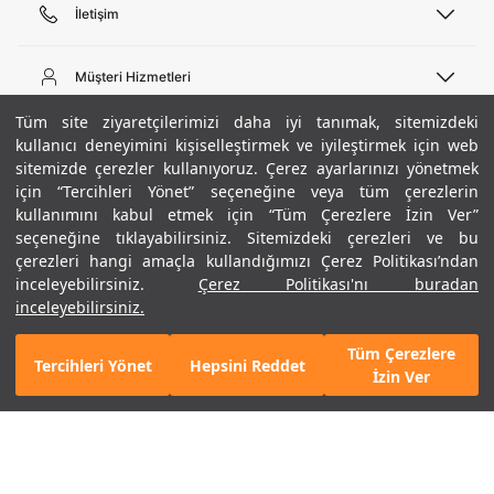
İletişim
Telefon Desteği
444 02 00
Müşteri Hizmetleri
Pazartesi - Cuma 09:00 - 18:00
E-posta
Sipariş Sorgulama
Tüm site ziyaretçilerimizi daha iyi tanımak, sitemizdeki
bilgi@underarmour.com
Hakkımızda
Bize Ulaşın
kullanıcı deneyimini kişiselleştirmek ve iyileştirmek için web
sitemizde çerezler kullanıyoruz. Çerez ayarlarınızı yönetmek
Teslimat Bilgileri
Ticari Bilgiler
için “Tercihleri Yönet” seçeneğine veya tüm çerezlerin
İşlem Rehberi
UA Sosyal Medya
Hükümler ve Koşullar
kullanımını kabul etmek için “Tüm Çerezlere İzin Ver”
İade ve Değişimler
Gizlilik Politikası
seçeneğine tıklayabilirsiniz. Sitemizdeki çerezleri ve bu
Instagram
Sıkça Sorulan Sorular
Çerez Politikası
çerezleri hangi amaçla kullandığımızı Çerez Politikası’ndan
Popüler Kategoriler
Facebook
Beden Rehberi
inceleyebilirsiniz.
Çerez Politikası'nı buradan
Kariyer
Twitter
Site Haritası
Erkek Basketbol Ayakkabısı
inceleyebilirsiniz.
+ 2 Renk
ETBİS
YouTube
Mağazalar
Çocuk Basketbol Ayakkabısı
Tüm Çerezlere
Armour Club
Erkek Eşofman
Tercihleri Yönet
Hepsini Reddet
4.490 TL
%50
SEPETE EKLE
İzin Ver
indirim
2.245 TL
Kadın Spor Sütyeni
Kadın Tayt
Erkek Tişört
Erkek Koşu Ayakkabısı
©2021 Under Armour, Inc.
Kadın Koşu Ayakkabısı
Gizlilik Politikası
/
Çerez Politikası
/
Hüküm ve Koşullar
Çerezleri Yönet