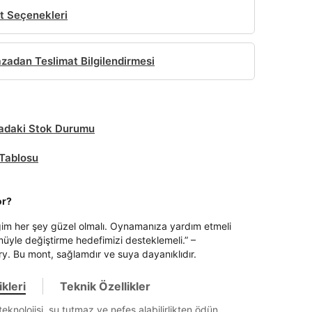
t Seçenekleri
adan Teslimat Bilgilendirmesi
daki Stok Durumu
Tablosu
or?
ğim her şey güzel olmalı. Oynamanıza yardım etmeli
üyle değiştirme hedefimizi desteklemeli.” –
y. Bu mont, sağlamdır ve suya dayanıklıdır.
kleri
Teknik Özellikler
it
eknolojisi, su tutmaz ve nefes alabilirlikten ödün