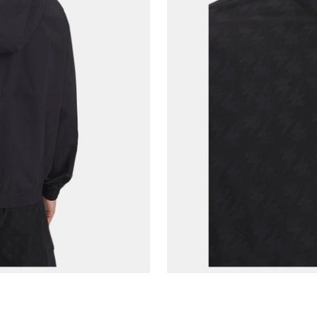
E-posta Adresi*
Şifre*
göster
En az 8 karakter
Bir küçük harf karakter
Bir rakam
Bir büyük harf
En az 1 özel karakter
Aşağıdakileri okudum ve kabul ediyorum:
Kişisel verileriniz
Aydınlatma Metni
,
Hüküm ve Koşullar
uyarınca işlenecektir. Kişisel verilerimin Doğuş
Perakende Satış Giyim ve Aksesuar Ticaret A.Ş.
tarafından ticari elektronik ileti gönderilmesi amacıyla
işlenmesini kabul ediyorum.
Sms