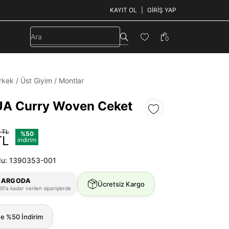
KAYIT OL
GIRIŞ YAP
0
rkek
/
Üst Giyim
/
Montlar
UA Curry Woven Ceket
 TL
%50
TL
indirim
du: 1390353-001
KARGODA
Ücretsiz Kargo
0'a kadar verilen siparişlerde
ne %50 İndirim