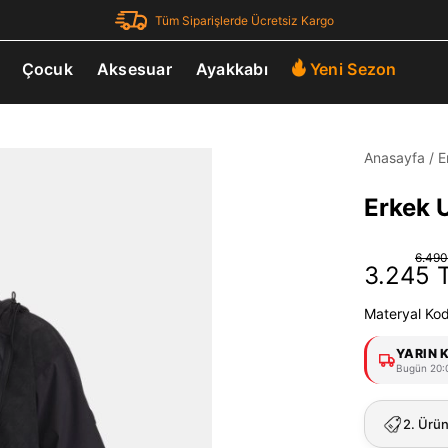
Tüm Siparişlerde Ücretsiz Kargo
Çocuk
Aksesuar
Ayakkabı
Yeni Sezon
Anasayfa
/
E
Erkek 
6.490
3.245 
Materyal Ko
YARIN 
Bugün 20:0
2. Ürü