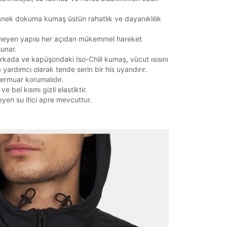
snek dokuma kumaş üstün rahatlık ve dayanıklılık
Mağazada Bul
neyen yapısı her açıdan mükemmel hareket
z.
sunar.
arkada ve kapüşondaki Iso-Chill kumaş, vücut ısısını
yardımcı olarak tende serin bir his uyandırır.
 fermuar korumalıdır.
ve bel kısmı gizli elastiktir.
eyen su itici apre mevcuttur.