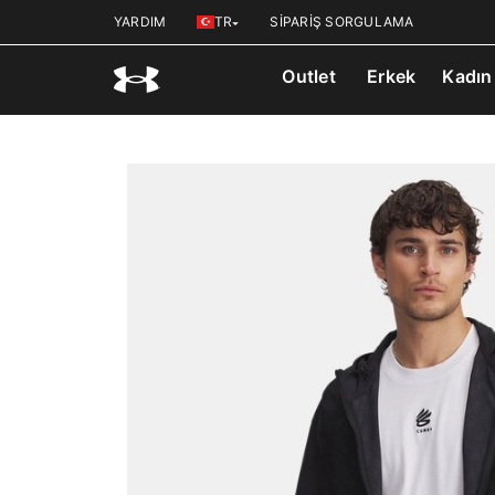
YARDIM
TR
SİPARİŞ SORGULAMA
Outlet
Erkek
Kadın