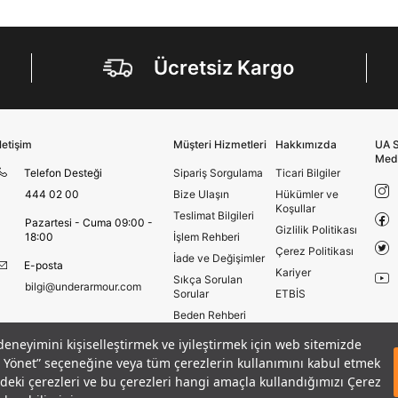
E-mail
Çağrı Merkezi / Arama
Kişisel verilerimin Doğuş Perakende Satış Giyim ve
Ücretsiz Kargo
Aksesuar Ticaret A.Ş. bünyesinde yer alan
markalara ait ürünlerin bana özel pazarlanması ve
Doğuş Grubu şirketlerinde bulunan pazarlama
verilerimin kişiselleştirilmiş reklamcılık faaliyeti
amacıyla işlenmesini kabul ediyorum.
İletişim
Müşteri Hizmetleri
Hakkımızda
UA S
Kimlik, iletişim ve müşteri işlem verilerimin alınan
Med
internet sitesi altyapı hizmetlerinin sunucularının yurt
Telefon Desteği
Sipariş Sorgulama
Ticari Bilgiler
dışında bulunması sebebiyle yurt dışında mukim
444 02 00
Bize Ulaşın
Hükümler ve
Amazon Inc. ve Google LLC. ile paylaşılmasını kabul
Koşullar
Teslimat Bilgileri
ediyorum.
Pazartesi - Cuma 09:00 -
Gizlilik Politikası
18:00
İşlem Rehberi
Çerez Politikası
Üye Ol
İade ve Değişimler
E-posta
Kariyer
Sıkça Sorulan
bilgi@underarmour.com
Sorular
ETBİS
Beden Rehberi
Site Haritası
 deneyimini kişiselleştirmek ve iyileştirmek için web sitemizde
Mağazalar
eri Yönet” seçeneğine veya tüm çerezlerin kullanımını kabul etmek
SEPETE EKLE
Armour Club
izdeki çerezleri ve bu çerezleri hangi amaçla kullandığımızı Çerez