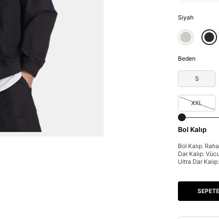
Siyah
Beden
S
XXL
Bol Kalıp
Bol Kalıp: Rah
Dar Kalıp: Vüc
Ultra Dar Kalı
SEPETE
Parola Yenileme