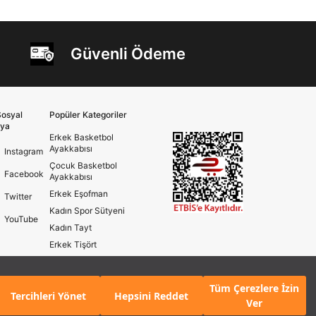
Güvenli Ödeme
osyal
Popüler Kategoriler
ya
Erkek Basketbol
Ayakkabısı
Instagram
Çocuk Basketbol
Facebook
Ayakkabısı
Erkek Eşofman
Twitter
Kadın Spor Sütyeni
YouTube
Kadın Tayt
Erkek Tişört
Erkek Koşu Ayakkabısı
Kadın Koşu Ayakkabısı
Tüm Çerezlere İzin
Tercihleri Yönet
Hepsini Reddet
Ver