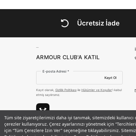
Ücretsiz İade
ARMOUR CLUB'A KATIL
E-posta Adresi *
Kayıt Ol
Kayıt olarak,
Gizlilik Politikası
ile
Hükümler ve Koşullar
'ı kabul
etmiş sayılırsınız.
Tüm site ziyaretçilerimizi daha iyi tanımak, sitemizdeki kullanıcı
Erkek UA Curry Woven Ceket
çerezler kullanıyoruz. Çerez ayarlarınızı yönetmek için “Tercihl
Ödeme Yöntemleri
6.490 TL
%50
için “Tüm Çerezlere İzin Ver” seçeneğine tıklayabilirsiniz. Sitem
indirim
3.245 TL