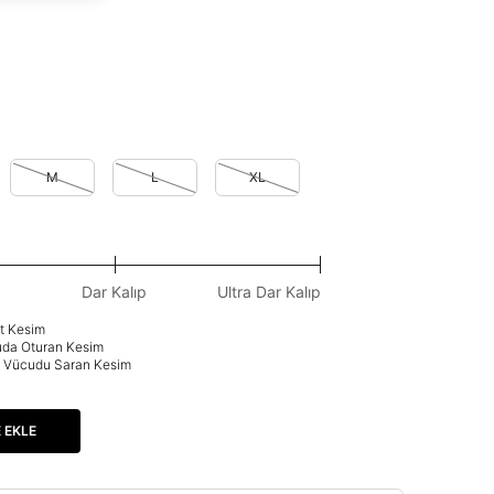
M
L
XL
Dar Kalıp
Ultra Dar Kalıp
at Kesim
uda Oturan Kesim
p: Vücudu Saran Kesim
 EKLE