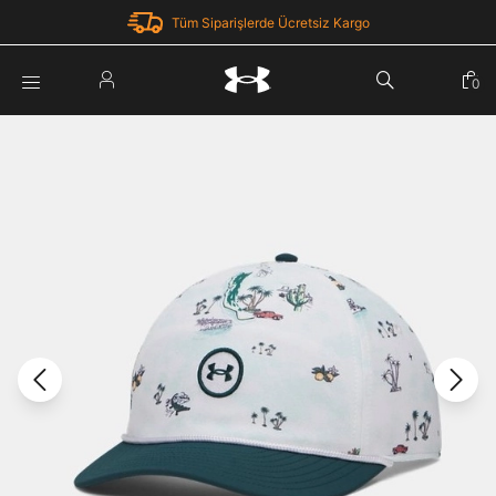
Tüm Siparişlerde Ücretsiz Kargo
Parola Yenileme
0
Giriş Yap
Parola yenileme isteği için e-posta adresinizi giriniz.
E-posta adresi
E-posta Adresi *
Şifre *
Parolayı Yenile
göster
Giriş Sayfasına Dön
Şifremi Unuttum
Zaten hesabın var mı? Giriş yap
Giriş Yap
Kayıt Ol
Under Armour'da yeni misiniz?
Üye Olmadan Devam Et