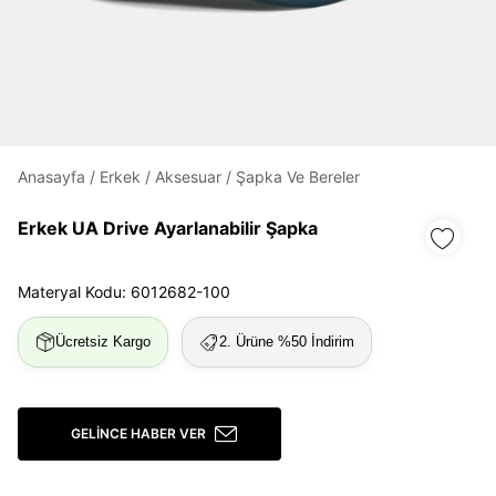
Daha hızlı ödeme.
Hızlı sipariş takibi.
Kolay iade ve değişim.
Anasayfa
/
Erkek
/
Aksesuar
/
Şapka Ve Bereler
Giriş Yap
Kayıt Ol
Erkek UA Drive Ayarlanabilir Şapka
E-posta
Materyal Kodu: 6012682-100
Ücretsiz Kargo
2. Ürüne %50 İndirim
Şifre
göster
Şifremi Unuttum
Beni Hatırla
GELINCE HABER VER
Giriş Yap