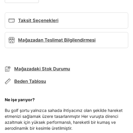
Giriş Yap
Ad*
Taksit Seçenekleri
Soyad*
Mağazadan Teslimat Bilgilendirmesi
Telefon Numarası*
BEDEN TABLOSU
Mağazadaki Stok Durumu
Beden Tablosu
E-posta Adresi*
TAKSİT SEÇENEKLERİ
Mağazada Bul
Ne işe yarıyor?
Banka
Kart
Taksit
Siparişinizin durumu hakkında bilgi alabilmek için
Şifre*
Term Of Use
ipsum
sn
sn
Bu golf şortu yalnızca sahada ihtiyacınız olan şekilde hareket
aşağıdaki bilgileri giriniz.
göster
Stok Bildirimi
etmenizi sağlamak üzere tasarlanmıştır Her vuruşta direnci
İşbankası
Maximum
6
E-posta Adresi *
azaltmak için yüksek performanslı, hareketli bir kumaş ve
Akbank
Axess
4
SMS Onay Kodu
SMS Onay Kodu
aerodinamik bir kesimle üretilmiştir.
En az 8 karakter
Bir küçük harf karakter
Beden Seçin
Ürün stoklara geldiğinde
mail adresinize