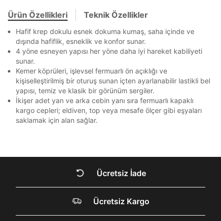
Ziraat Bankası
Ziraat Bankası
4
Bir rakam
Bir büyük harf
bildirim göndereceğiz.
Sipariş Numaranız *
Bilgilerinizi güncellemek için lütfen telefonunuza SMS
Bilgilerinizi güncellemek için lütfen telefonunuza SMS
Ürün Özellikleri
Teknik Özellikler
En az 1 özel karakter
Kapat
Kapat
QNB
QNB
4
ile gelen kodu girerek telefon numaranızı doğrulayın.
ile gelen kodu girerek telefon numaranızı doğrulayın.
Mağazada Bul
Hafif krep dokulu esnek dokuma kumaş, saha içinde ve
AnadoluBank
World
3
dışında hafiflik, esneklik ve konfor sunar.
Kapat
Aşağıdakileri okudum ve kabul ediyorum:
4 yöne esneyen yapısı her yöne daha iyi hareket kabiliyeti
Sorgula
Kişisel verileriniz
Aydınlatma Metni
,
Hüküm ve Koşullar
sunar.
uyarınca işlenecektir. Kişisel verilerimin Doğuş
Kemer köprüleri, işlevsel fermuarlı ön açıklığı ve
Perakende Satış Giyim ve Aksesuar Ticaret A.Ş.
GÖNDER
GÖNDER
kişiselleştirilmiş bir oturuş sunan içten ayarlanabilir lastikli bel
tarafından ticari elektronik ileti gönderilmesi amacıyla
Kapat
yapısı, temiz ve klasik bir görünüm sergiler.
işlenmesini kabul ediyorum.
İkişer adet yan ve arka cebin yanı sıra fermuarlı kapaklı
Sms
kargo cepleri; eldiven, top veya mesafe ölçer gibi eşyaları
saklamak için alan sağlar.
E-mail
Çağrı Merkezi / Arama
Kişisel verilerimin Doğuş Perakende Satış Giyim ve
Aksesuar Ticaret A.Ş. bünyesinde yer alan
Kapat
markalara ait ürünlerin bana özel pazarlanması ve
Ücretsiz İade
Doğuş Grubu şirketlerinde bulunan pazarlama
verilerimin kişiselleştirilmiş reklamcılık faaliyeti
DOĞRU UNDER
amacıyla işlenmesini kabul ediyorum.
Ücretsiz Kargo
Kimlik, iletişim ve müşteri işlem verilerimin alınan
ARMOUR SİTESİNDE
internet sitesi altyapı hizmetlerinin sunucularının yurt