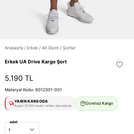
Daha hızlı ödeme.
Hızlı sipariş takibi.
Kolay iade ve değişim.
Anasayfa
/
Erkek
/
Alt Giyim
/
Şortlar
Giriş Yap
Kayıt Ol
Erkek UA Drive Kargo Şort
E-posta
5.190 TL
Materyal Kodu: 6012301-001
Şifre
YARIN KARGODA
Ücretsiz Kargo
göster
Bugün 20:00'a kadar verilen siparişlerde
Şifremi Unuttum
Beni Hatırla
adet
1