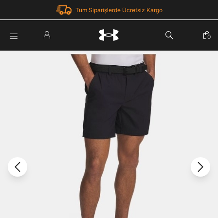
Tüm Siparişlerde Ücretsiz Kargo
Parola Yenileme
0
Giriş Yap
Parola yenileme isteği için e-posta adresinizi giriniz.
E-posta adresi
E-posta Adresi *
Şifre *
Parolayı Yenile
göster
Giriş Sayfasına Dön
Şifremi Unuttum
Zaten hesabın var mı? Giriş yap
Giriş Yap
Kayıt Ol
Under Armour'da yeni misiniz?
Üye Olmadan Devam Et