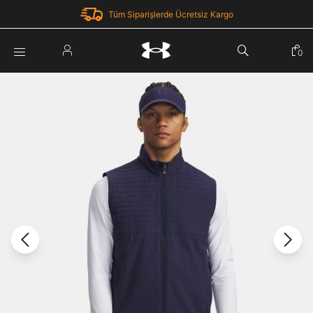
Tüm Siparişlerde Ücretsiz Kargo
Parola Yenileme
0
Giriş Yap
Parola yenileme isteği için e-posta adresinizi giriniz.
E-posta adresi
E-posta Adresi *
Şifre *
Parolayı Yenile
göster
Giriş Sayfasına Dön
Şifremi Unuttum
Zaten hesabın var mı? Giriş yap
Giriş Yap
Kayıt Ol
Under Armour'da yeni misiniz?
Üye Olmadan Devam Et