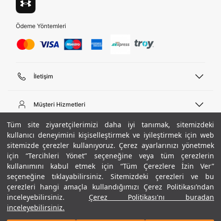
Ödeme Yöntemleri
İletişim
Telefon Desteği
444 02 00
Müşteri Hizmetleri
Pazartesi - Cuma 09:00 - 18:00
E-posta
Sipariş Sorgulama
Tüm site ziyaretçilerimizi daha iyi tanımak, sitemizdeki
bilgi@underarmour.com
Hakkımızda
Bize Ulaşın
kullanıcı deneyimini kişiselleştirmek ve iyileştirmek için web
sitemizde çerezler kullanıyoruz. Çerez ayarlarınızı yönetmek
Teslimat Bilgileri
Ticari Bilgiler
için “Tercihleri Yönet” seçeneğine veya tüm çerezlerin
İşlem Rehberi
UA Sosyal Medya
Hükümler ve Koşullar
kullanımını kabul etmek için “Tüm Çerezlere İzin Ver”
İade ve Değişimler
Gizlilik Politikası
seçeneğine tıklayabilirsiniz. Sitemizdeki çerezleri ve bu
Instagram
Sıkça Sorulan Sorular
Çerez Politikası
çerezleri hangi amaçla kullandığımızı Çerez Politikası’ndan
Popüler Kategoriler
Facebook
Beden Rehberi
inceleyebilirsiniz.
Çerez Politikası'nı buradan
Kariyer
Twitter
Site Haritası
Erkek Basketbol Ayakkabısı
inceleyebilirsiniz.
ETBİS
YouTube
Mağazalar
Çocuk Basketbol Ayakkabısı