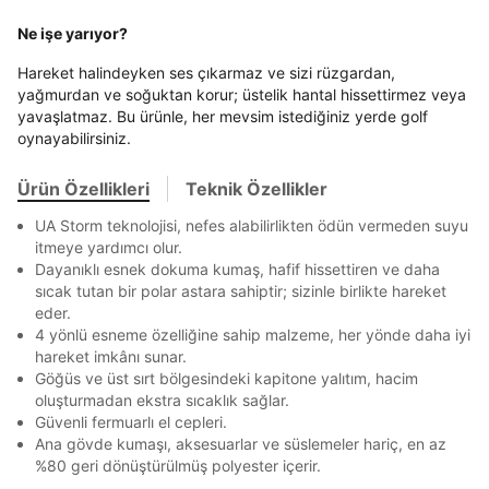
Banka
Kart
Taksit
Term Of Use
ipsum
sn
sn
BEDEN TABLOSU
aşağıdaki bilgileri giriniz.
En az 8 karakter
Bir küçük harf karakter
Ne işe yarıyor?
Stok Bildirimi
İşbankası
Maximum
6
Bir rakam
Bir büyük harf
E-posta Adresi *
En az 1 özel karakter
Hareket halindeyken ses çıkarmaz ve sizi rüzgardan,
Akbank
Axess
4
SMS Onay Kodu
SMS Onay Kodu
Beden Seçin
yağmurdan ve soğuktan korur; üstelik hantal hissettirmez veya
Ürün stoklara geldiğinde
mail adresinize
Ziraat Bankası
Ziraat Bankası
4
yavaşlatmaz. Bu ürünle, her mevsim istediğiniz yerde golf
Kapat
bildirim göndereceğiz.
Sipariş Numaranız *
Bilgilerinizi güncellemek için lütfen telefonunuza SMS
Bilgilerinizi güncellemek için lütfen telefonunuza SMS
Aşağıdakileri okudum ve kabul ediyorum:
oynayabilirsiniz.
Kapat
Kapat
QNB
QNB
4
ile gelen kodu girerek telefon numaranızı doğrulayın.
ile gelen kodu girerek telefon numaranızı doğrulayın.
Mağazada Bul
Kişisel verileriniz
Aydınlatma Metni
,
Hüküm ve Koşullar
AnadoluBank
World
3
uyarınca işlenecektir. Kişisel verilerimin Doğuş
Ürün Özellikleri
Teknik Özellikler
Kapat
Perakende Satış Giyim ve Aksesuar Ticaret A.Ş.
Sorgula
tarafından ticari elektronik ileti gönderilmesi amacıyla
UA Storm teknolojisi, nefes alabilirlikten ödün vermeden suyu
işlenmesini kabul ediyorum.
itmeye yardımcı olur.
Dayanıklı esnek dokuma kumaş, hafif hissettiren ve daha
GÖNDER
GÖNDER
Sms
sıcak tutan bir polar astara sahiptir; sizinle birlikte hareket
Kapat
E-mail
eder.
Çağrı Merkezi / Arama
4 yönlü esneme özelliğine sahip malzeme, her yönde daha iyi
hareket imkânı sunar.
Kişisel verilerimin Doğuş Perakende Satış Giyim ve
Göğüs ve üst sırt bölgesindeki kapitone yalıtım, hacim
Aksesuar Ticaret A.Ş. bünyesinde yer alan
oluşturmadan ekstra sıcaklık sağlar.
markalara ait ürünlerin bana özel pazarlanması ve
Doğuş Grubu şirketlerinde bulunan pazarlama
Güvenli fermuarlı el cepleri.
verilerimin kişiselleştirilmiş reklamcılık faaliyeti
Ana gövde kumaşı, aksesuarlar ve süslemeler hariç, en az
amacıyla işlenmesini kabul ediyorum.
%80 geri dönüştürülmüş polyester içerir.
Kimlik, iletişim ve müşteri işlem verilerimin alınan