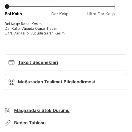
Giriş Yap
Bol Kalıp
Dar Kalıp
Ultra Dar Kalıp
Ad*
Bol Kalıp: Rahat Kesim
Dar Kalıp: Vücuda Oturan Kesim
Ultra Dar Kalıp: Vücudu Saran Kesim
Soyad*
Taksit Seçenekleri
Telefon Numarası*
Mağazadan Teslimat Bilgilendirmesi
E-posta Adresi*
Mağazadaki Stok Durumu
TAKSİT SEÇENEKLERİ
Şifre*
Mağazada Bul
Beden Tablosu
göster
Siparişinizin durumu hakkında bilgi alabilmek için