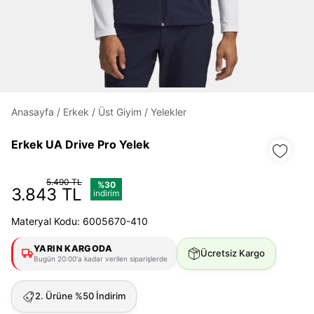
Daha hızlı ödeme.
Hızlı sipariş takibi.
Anasayfa
/
Erkek
/
Üst Giyim
/
Yelekler
Kolay iade ve değişim.
Erkek UA Drive Pro Yelek
Giriş Yap
Kayıt Ol
5.490 TL
%30
3.843 TL
E-posta
indirim
Materyal Kodu: 6005670-410
Şifre
YARIN KARGODA
Ücretsiz Kargo
Bugün 20:00'a kadar verilen siparişlerde
göster
2. Ürüne %50 İndirim
Şifremi Unuttum
Beni Hatırla