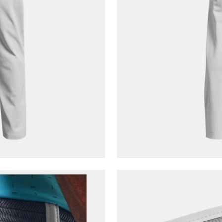
E-posta Adresi*
Şifre*
göster
En az 8 karakter
Bir küçük harf karakter
Bir rakam
Bir büyük harf
En az 1 özel karakter
Aşağıdakileri okudum ve kabul ediyorum:
Kişisel verileriniz
Aydınlatma Metni
,
Hüküm ve Koşullar
uyarınca işlenecektir. Kişisel verilerimin Doğuş
Perakende Satış Giyim ve Aksesuar Ticaret A.Ş.
tarafından ticari elektronik ileti gönderilmesi amacıyla
işlenmesini kabul ediyorum.
Sms
E-mail