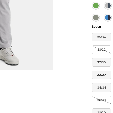
Beden
35/34
28/32
32/30
33/32
34/34
36/30
38/30