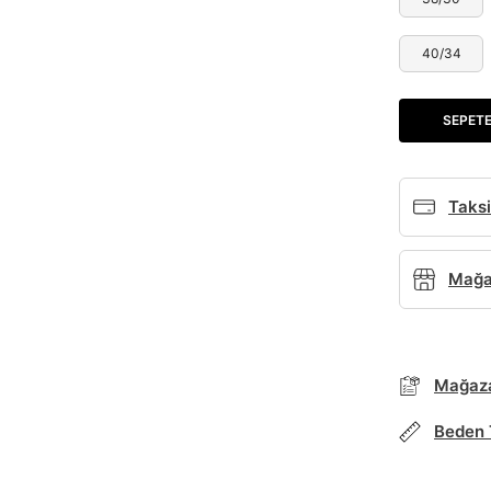
40/34
SEPETE
Taksi
Mağaz
Mağaza
Beden 