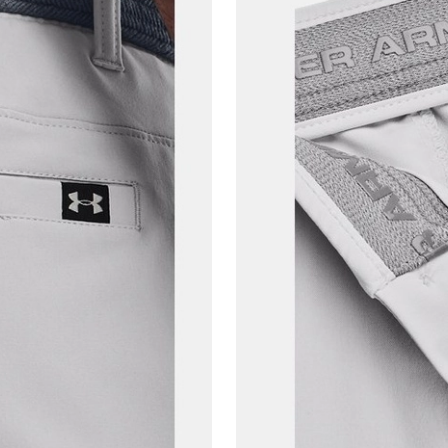
Çağrı Merkezi / Arama
Kişisel verilerimin Doğuş Perakende Satış Giyim ve
Aksesuar Ticaret A.Ş. bünyesinde yer alan
markalara ait ürünlerin bana özel pazarlanması ve
Doğuş Grubu şirketlerinde bulunan pazarlama
verilerimin kişiselleştirilmiş reklamcılık faaliyeti
amacıyla işlenmesini kabul ediyorum.
Kimlik, iletişim ve müşteri işlem verilerimin alınan
internet sitesi altyapı hizmetlerinin sunucularının yurt
dışında bulunması sebebiyle yurt dışında mukim
Amazon Inc. ve Google LLC. ile paylaşılmasını kabul
ediyorum.
Üye Ol