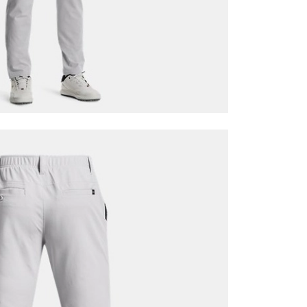
Mağazada Bul
z.