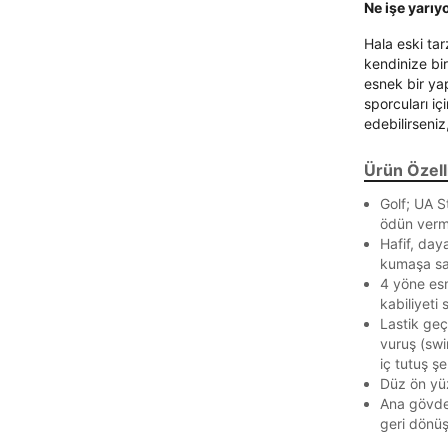
Ne işe yarıy
Hala eski tar
kendinize bir
esnek bir ya
sporcuları iç
edebilirseniz
Parola Yenileme
Ürün Özelli
Parola yenileme isteği için e-posta adresinizi giriniz.
Golf; UA S
ödün verm
E-posta adresi
Hafif, day
kumaşa sah
4 yöne es
kabiliyeti 
Lastik geçi
Parolayı Yenile
vuruş (swi
iç tutuş şer
Düz ön yüz
Giriş Sayfasına Dön
Ana gövde
geri dönüş
Zaten hesabın var mı? Giriş yap