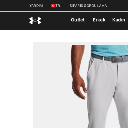
YARDIM
TR
SİPARİŞ SORGULAMA
Outlet
Erkek
Kadın