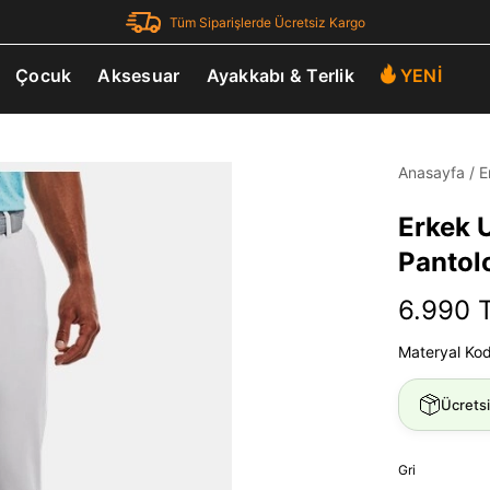
Tüm Siparişlerde Ücretsiz Kargo
Çocuk
Aksesuar
Ayakkabı & Terlik
YENİ
Anasayfa
/
E
Erkek 
Pantol
6.990 
Materyal Ko
Ücrets
Gri