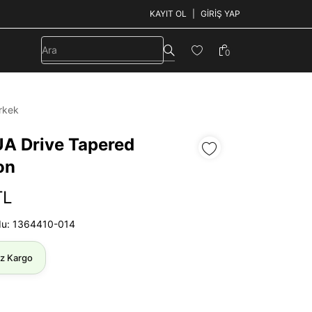
KAYIT OL
GIRIŞ YAP
0
rkek
UA Drive Tapered
on
TL
du: 1364410-014
iz Kargo