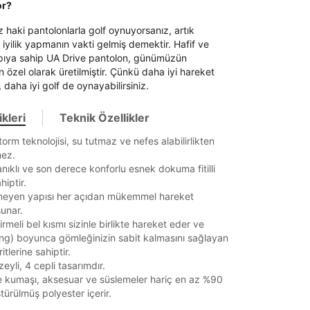
or?
z haki pantolonlarla golf oynuyorsanız, artık
 iyilik yapmanın vakti gelmiş demektir. Hafif ve
pıya sahip UA Drive pantolon, günümüzün
in özel olarak üretilmiştir. Çünkü daha iyi hareket
, daha iyi golf de oynayabilirsiniz.
kleri
Teknik Özellikler
torm teknolojisi, su tutmaz ve nefes alabilirlikten
ez.
anıklı ve son derece konforlu esnek dokuma fitilli
iptir.
neyen yapısı her açıdan mükemmel hareket
sunar.
rmeli bel kısmı sizinle birlikte hareket eder ve
ng) boyunca gömleğinizin sabit kalmasını sağlayan
itlerine sahiptir.
eyli, 4 cepli tasarımdır.
 kumaşı, aksesuar ve süslemeler hariç en az %90
türülmüş polyester içerir.