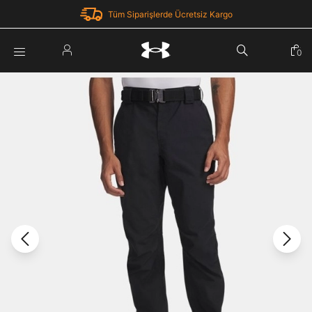
Tüm Siparişlerde Ücretsiz Kargo
Parola Yenileme
0
Giriş Yap
Parola yenileme isteği için e-posta adresinizi giriniz.
E-posta adresi
E-posta Adresi *
Şifre *
Parolayı Yenile
göster
Giriş Sayfasına Dön
Şifremi Unuttum
Zaten hesabın var mı? Giriş yap
Giriş Yap
Kayıt Ol
Under Armour'da yeni misiniz?
Üye Olmadan Devam Et