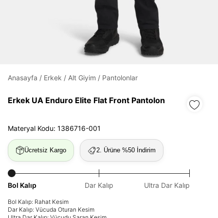
Daha hızlı ödeme.
Hızlı sipariş takibi.
Kolay iade ve değişim.
Giriş Yap
Kayıt Ol
Anasayfa
/
Erkek
/
Alt Giyim
/
Pantolonlar
Erkek UA Enduro Elite Flat Front Pantolon
E-posta
Materyal Kodu: 1386716-001
Şifre
Ücretsiz Kargo
2. Ürüne %50 İndirim
göster
Şifremi Unuttum
Beni Hatırla
Bol Kalıp
Dar Kalıp
Ultra Dar Kalıp
Bol Kalıp: Rahat Kesim
Giriş Yap
Dar Kalıp: Vücuda Oturan Kesim
Ultra Dar Kalıp: Vücudu Saran Kesim
Ad*