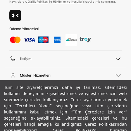
ediyorum.
Kayıt olarak,
Gizlilik Politikası
ile
Hükümler ve Koşullar
'ı kabul etmiş sayılırsınız.
Üye Ol
Birleşik Krallık
Türkiye
Ödeme Yöntemleri
Tümünü Gör
İletişim
Telefon Desteği
444 02 00
Müşteri Hizmetleri
Pazartesi - Cuma 09:00 - 18:00
E-posta
Sipariş Sorgulama
Tüm site ziyaretçilerimizi daha iyi tanımak, sitemizdeki
bilgi@underarmour.com
Hakkımızda
Bize Ulaşın
kullanıcı deneyimini kişiselleştirmek ve iyileştirmek için web
sitemizde çerezler kullanıyoruz. Çerez ayarlarınızı yönetmek
Teslimat Bilgileri
Ticari Bilgiler
için “Tercihleri Yönet” seçeneğine veya tüm çerezlerin
İşlem Rehberi
UA Sosyal Medya
Hükümler ve Koşullar
kullanımını kabul etmek için “Tüm Çerezlere İzin Ver”
İade ve Değişimler
Gizlilik Politikası
seçeneğine tıklayabilirsiniz. Sitemizdeki çerezleri ve bu
Instagram
Sıkça Sorulan Sorular
Çerez Politikası
çerezleri hangi amaçla kullandığımızı Çerez Politikası’ndan
Popüler Kategoriler
Facebook
Beden Rehberi
inceleyebilirsiniz.
Çerez Politikası'nı buradan
Kariyer